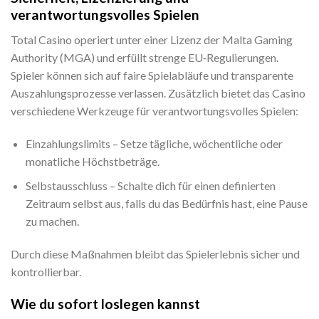
verantwortungsvolles Spielen
Total Casino operiert unter einer Lizenz der Malta Gaming
Authority (MGA) und erfüllt strenge EU‑Regulierungen.
Spieler können sich auf faire Spielabläufe und transparente
Auszahlungsprozesse verlassen. Zusätzlich bietet das Casino
verschiedene Werkzeuge für verantwortungsvolles Spielen:
Einzahlungslimits – Setze tägliche, wöchentliche oder
monatliche Höchstbeträge.
Selbstausschluss – Schalte dich für einen definierten
Zeitraum selbst aus, falls du das Bedürfnis hast, eine Pause
zu machen.
Durch diese Maßnahmen bleibt das Spielerlebnis sicher und
kontrollierbar.
Wie du sofort loslegen kannst