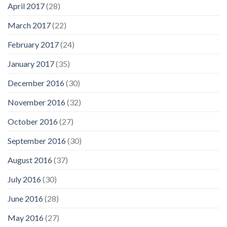
April 2017
(28)
March 2017
(22)
February 2017
(24)
January 2017
(35)
December 2016
(30)
November 2016
(32)
October 2016
(27)
September 2016
(30)
August 2016
(37)
July 2016
(30)
June 2016
(28)
May 2016
(27)