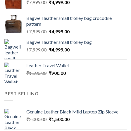
₹
7,999.00
₹
4,999.00
Bagwell leather small trolley bag crocodile
pattern
₹
7,999.00
₹
4,999.00
Bagwell leather small trolley bag
₹
7,999.00
₹
4,999.00
Leather Travel Wallet
₹
1,500.00
₹
900.00
BEST SELLING
Genuine Leather Black Mild Laptop Zip Sleeve
₹
2,000.00
₹
1,500.00