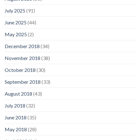
July 2025
(91)
June 2025
(44)
May 2025
(2)
December 2018
(34)
November 2018
(38)
October 2018
(30)
September 2018
(33)
August 2018
(43)
July 2018
(32)
June 2018
(35)
May 2018
(28)