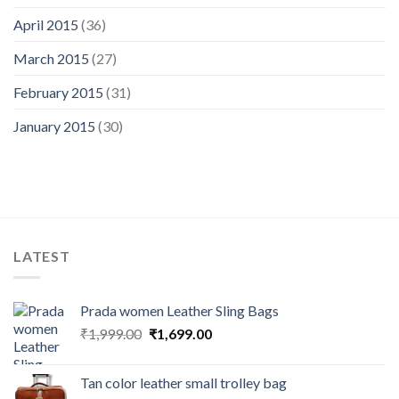
April 2015
(36)
March 2015
(27)
February 2015
(31)
January 2015
(30)
LATEST
Prada women Leather Sling Bags
₹
1,999.00
₹
1,699.00
Tan color leather small trolley bag