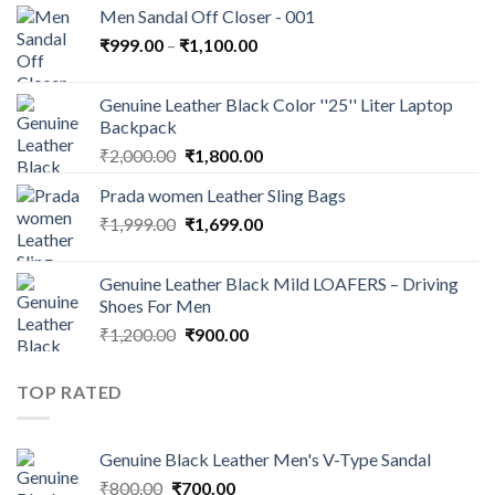
Men Sandal Off Closer - 001
₹
999.00
–
₹
1,100.00
Genuine Leather Black Color ''25'' Liter Laptop
Backpack
₹
2,000.00
₹
1,800.00
Prada women Leather Sling Bags
₹
1,999.00
₹
1,699.00
Genuine Leather Black Mild LOAFERS – Driving
Shoes For Men
₹
1,200.00
₹
900.00
TOP RATED
Genuine Black Leather Men's V-Type Sandal
₹
800.00
₹
700.00