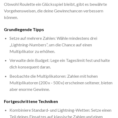
Obwohl Roulette ein Glücksspiel bleibt, gibt es bewährte
Vorgehensweisen, die deine Gewinnchancen verbessern
können.
Grundlegende Tipps
Setze auf mehrere Zahlen: Wähle mindestens drei
„Lightning‑Numbers“, um die Chance auf einen
Multiplikator zu erhöhen.
Verwalte dein Budget: Lege ein Tageslimit fest und halte
dich konsequent daran.
Beobachte die Multiplikatoren: Zahlen mit hohen
Multiplikatoren (200 x – 500 x) erscheinen seltener, bieten
aber enorme Gewinne.
Fortgeschrittene Techniken
Kombiniere Standard‑ und Lightning‑Wetten: Setze einen
Teil deines Einsatzes auf klassische Zahlen und einen