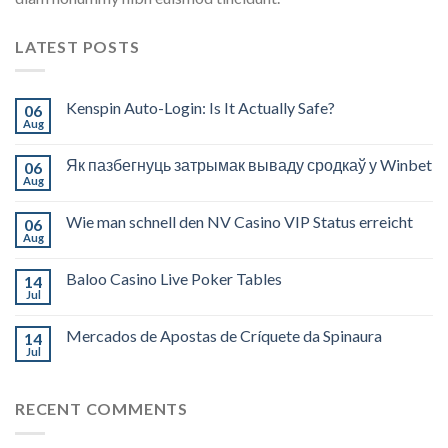
LATEST POSTS
Kenspin Auto-Login: Is It Actually Safe?
06
Aug
Як пазбегнуць затрымак вываду сродкаў у Winbet
06
Aug
Wie man schnell den NV Casino VIP Status erreicht
06
Aug
Baloo Casino Live Poker Tables
14
Jul
Mercados de Apostas de Críquete da Spinaura
14
Jul
RECENT COMMENTS