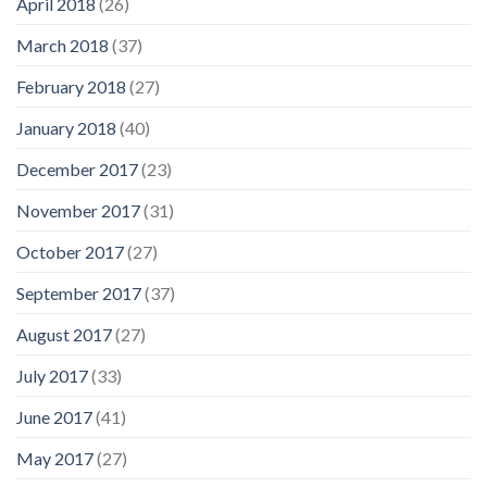
April 2018
(26)
March 2018
(37)
February 2018
(27)
January 2018
(40)
December 2017
(23)
November 2017
(31)
October 2017
(27)
September 2017
(37)
August 2017
(27)
July 2017
(33)
June 2017
(41)
May 2017
(27)