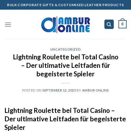
Skip
BULK CORPORATE GIFTS & CUSTOMISED LEATHER PRODUCTS
to
content
0
UNCATEGORIZED
Lightning Roulette bei Total Casino
– Der ultimative Leitfaden für
begeisterte Spieler
POSTED ON
SEPTEMBER 12, 2025
BY
AMBUR ONLINE
Lightning Roulette bei Total Casino –
Der ultimative Leitfaden für begeisterte
Spieler