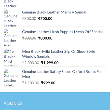
Genuine Black Leather Men's V Sandal
₹
800.00
₹
700.00
Genuine Leather Hush Puppies Men’s Off Sandal
₹
900.00
₹
800.00
Men Black-Mild Leather Slip On Shoe-Style
Window Sandals
₹
2,300.00
₹
1,999.00
Genuine Leather Safety Shoes Oxford Boots For
Men
₹
1,200.00
₹
999.00
POLICIES