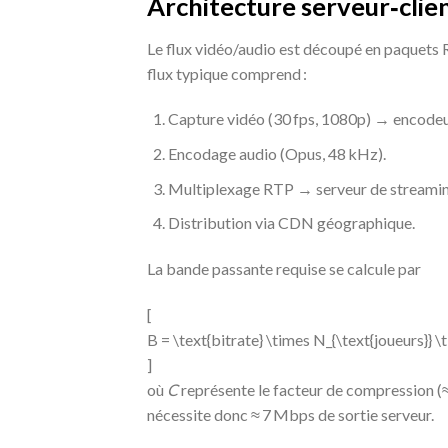
Architecture serveur‑clien
Le flux vidéo/audio est découpé en paquets
flux typique comprend :
Capture vidéo (30 fps, 1080p) → encode
Encodage audio (Opus, 48 kHz).
Multiplexage RTP → serveur de stream
Distribution via CDN géographique.
La bande passante requise se calcule par
[
B = \text{bitrate} \times N_{\text{joueurs}} 
]
où
C
représente le facteur de compression (≈
nécessite donc ≈ 7 Mbps de sortie serveur.