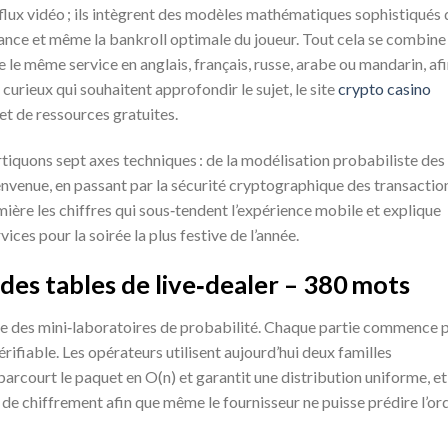
lux vidéo ; ils intègrent des modèles mathématiques sophistiqués 
riance et même la bankroll optimale du joueur. Tout cela se combine
 le même service en anglais, français, russe, arabe ou mandarin, af
curieux qui souhaitent approfondir le sujet, le site
crypto casino
et de ressources gratuites.
tiquons sept axes techniques : de la modélisation probabiliste des
envenue, en passant par la sécurité cryptographique des transactio
ère les chiffres qui sous‑tendent l’expérience mobile et explique
ces pour la soirée la plus festive de l’année.
des tables de live‑dealer – 380 mots
me des mini‑laboratoires de probabilité. Chaque partie commence 
 vérifiable. Les opérateurs utilisent aujourd’hui deux familles
 parcourt le paquet en O(n) et garantit une distribution uniforme, et
 de chiffrement afin que même le fournisseur ne puisse prédire l’or