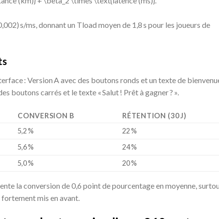
ance (km)} + \beta_2 \times \text{latence (ms)}.
0,002) s/ms, donnant un Tload moyen de 1,8 s pour les joueurs de
ts
terface : Version A avec des boutons ronds et un texte de bienvenu
es boutons carrés et le texte « Salut ! Prêt à gagner ? ».
CONVERSION B
RÉTENTION (30 J)
5,2 %
22 %
5,6 %
24 %
5,0 %
20 %
ente la conversion de 0,6 point de pourcentage en moyenne, surto
 fortement mis en avant.