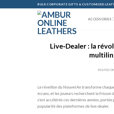
Skip
BULK CORPORATE GIFTS & CUSTOMISED LEA
to
content
ACCESSORIES
Live‑Dealer : la rév
multili
POSTED O
Le réveillon du Nouvel An transforme chaque sa
écrans, et les joueurs recherchent la frisson 
s’est accélérée ces dernières années, porté
popularité des plateformes de live‑dealer.