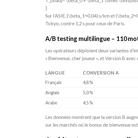
T_{load}= \beta_0 + \beta_1 \times \text{dist
]
Sur l’ASIE, (\beta_1≈0,04) s/km et (\beta_2≈
Tokyo, contre 1,2 s pour ceux de Paris.
A/B testing multilingue – 110 mo
Les opérateurs déploient deux variantes d’in
« Bienvenue, cher joueur », et Version B avec d
LANGUE
CONVERSION A
Français
4,8 %
Anglais
5,0 %
Arabe
4,5 %
Les données montrent que la version B augm
sur les marchés où le bonus de bienvenue est