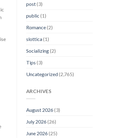
post
(3)
ic
public
(1)
n
Romance
(2)
ise
slottica
(1)
Socializing
(2)
Tips
(3)
Uncategorized
(2,765)
ARCHIVES
August 2026
(3)
July 2026
(26)
e
June 2026
(25)