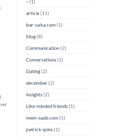
–
(1)
,
article
(11)
bar-salsa.com
(1)
blog
(8)
Communication
(2)
Conversations
(1)
Dating
(2)
december
(2)
Insights
(2)
t
rver
Like-minded friends
(1)
mem-saab.com
(1)
patrick spins
(1)