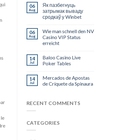
qui
Як пазбегнуць
06
Aug
затрымак вываду
сродкаў у Winbet
in
Wie man schnell den NV
06
Aug
Casino VIP Status
erreicht
Baloo Casino Live
ns
14
Jul
Poker Tables
Mercados de Apostas
14
Jul
de Críquete da Spinaura
par
RECENT COMMENTS
 le
CATEGORIES
dre