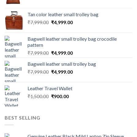
Tan color leather small trolley bag
₹
7,999.00
₹
4,999.00
Bagwell leather small trolley bag crocodile
pattern
₹
7,999.00
₹
4,999.00
Bagwell leather small trolley bag
₹
7,999.00
₹
4,999.00
Leather Travel Wallet
₹
1,500.00
₹
900.00
BEST SELLING
Genuine Leather Black Mild Laptop Zip Sleeve