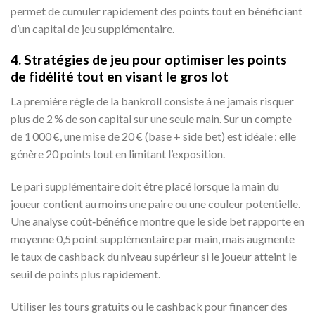
permet de cumuler rapidement des points tout en bénéficiant
d’un capital de jeu supplémentaire.
4. Stratégies de jeu pour optimiser les points
de fidélité tout en visant le gros lot
La première règle de la bankroll consiste à ne jamais risquer
plus de 2 % de son capital sur une seule main. Sur un compte
de 1 000 €, une mise de 20 € (base + side bet) est idéale : elle
génère 20 points tout en limitant l’exposition.
Le pari supplémentaire doit être placé lorsque la main du
joueur contient au moins une paire ou une couleur potentielle.
Une analyse coût‑bénéfice montre que le side bet rapporte en
moyenne 0,5 point supplémentaire par main, mais augmente
le taux de cashback du niveau supérieur si le joueur atteint le
seuil de points plus rapidement.
Utiliser les tours gratuits ou le cashback pour financer des