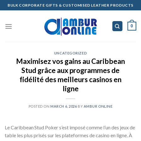
Skip
BULK CORPORATE GIFTS & CUSTOMISED LEATHER PRODUCTS
to
content
0
UNCATEGORIZED
Maximisez vos gains au Caribbean
Stud grâce aux programmes de
fidélité des meilleurs casinos en
ligne
POSTED ON
MARCH 6, 2026
BY
AMBUR ONLINE
Le Caribbean Stud Poker s’est imposé comme l’un des jeux de
table les plus prisés sur les plateformes de casino en ligne. À