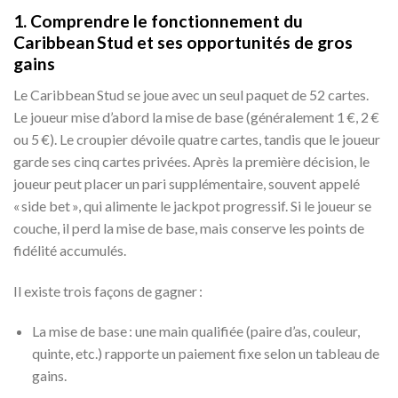
1. Comprendre le fonctionnement du
Caribbean Stud et ses opportunités de gros
gains
Le Caribbean Stud se joue avec un seul paquet de 52 cartes.
Le joueur mise d’abord la mise de base (généralement 1 €, 2 €
ou 5 €). Le croupier dévoile quatre cartes, tandis que le joueur
garde ses cinq cartes privées. Après la première décision, le
joueur peut placer un pari supplémentaire, souvent appelé
« side bet », qui alimente le jackpot progressif. Si le joueur se
couche, il perd la mise de base, mais conserve les points de
fidélité accumulés.
Il existe trois façons de gagner :
La mise de base : une main qualifiée (paire d’as, couleur,
quinte, etc.) rapporte un paiement fixe selon un tableau de
gains.