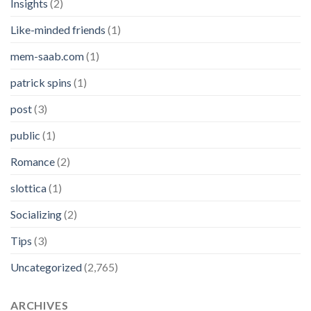
Insights
(2)
Like-minded friends
(1)
mem-saab.com
(1)
patrick spins
(1)
post
(3)
public
(1)
Romance
(2)
slottica
(1)
Socializing
(2)
Tips
(3)
Uncategorized
(2,765)
ARCHIVES