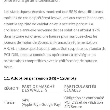
prise en charge de la tokenisation.
Les statistiques récentes montrent que 58 % des utilisateurs
mobiles de casino préfèrent les wallets aux cartes bancaires,
citant la rapidité de validation et la sécurité perçue. La
croissance annuelle moyenne de ces solutions atteint 17 %
dans la zone euro, avec une hausse plus marquée chez les
joueurs de moins de 35 ans. En France, la réglementation
ARJEL impose que chaque transaction respecte les standards
PCI‑DSS, ce qui a conduit les opérateurs à privilégier les
prestataires compatibles avec le chiffrement de bout en
bout.
1.1. Adoption par région (H3) – 120 mots
PART DE MARCHÉ
PARTICULARITÉS
RÉGION
DES WALLETS
LÉGALES
Obligation de conformité
54 %
France
PCI‑DSS et de validation
(Apple Pay + Google Pay)
3‑D Secure