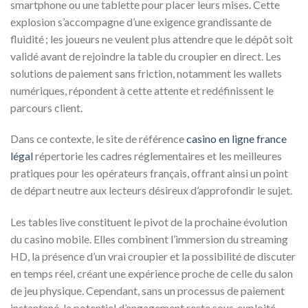
smartphone ou une tablette pour placer leurs mises. Cette
explosion s’accompagne d’une exigence grandissante de
fluidité ; les joueurs ne veulent plus attendre que le dépôt soit
validé avant de rejoindre la table du croupier en direct. Les
solutions de paiement sans friction, notamment les wallets
numériques, répondent à cette attente et redéfinissent le
parcours client.
Dans ce contexte, le site de référence
casino en ligne france
légal
répertorie les cadres réglementaires et les meilleures
pratiques pour les opérateurs français, offrant ainsi un point
de départ neutre aux lecteurs désireux d’approfondir le sujet.
Les tables live constituent le pivot de la prochaine évolution
du casino mobile. Elles combinent l’immersion du streaming
HD, la présence d’un vrai croupier et la possibilité de discuter
en temps réel, créant une expérience proche de celle du salon
de jeu physique. Cependant, sans un processus de paiement
instantané, le potentiel d’engagement reste sous‑exploité.