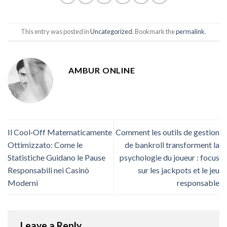
This entry was posted in
Uncategorized
. Bookmark the
permalink
.
AMBUR ONLINE
Il Cool‑Off Matematicamente
Comment les outils de gestion
Ottimizzato: Come le
de bankroll transforment la
Statistiche Guidano le Pause
psychologie du joueur : focus
Responsabili nei Casinò
sur les jackpots et le jeu
Moderni
responsable
Leave a Reply