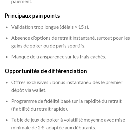
paiement.
Principaux pain points
Validation trop longue (délais > 15 s).
Absence d’options de retrait instantané, surtout pour les
gains de poker ou de paris sportifs.
Manque de transparence sur les frais cachés.
Opportunités de différenciation
Offres exclusives « bonus instantané » dès le premier
dépôt via wallet.
Programme de fidélité basé sur la rapidité du retrait
(fiabilité du retrait rapide).
Table de jeux de poker à volatilité moyenne avec mise
minimale de 2 €, adaptée aux débutants.