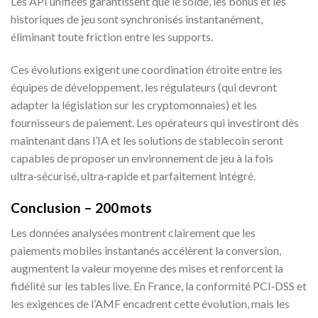
Les API unifiées garantissent que le solde, les bonus et les
historiques de jeu sont synchronisés instantanément,
éliminant toute friction entre les supports.
Ces évolutions exigent une coordination étroite entre les
équipes de développement, les régulateurs (qui devront
adapter la législation sur les cryptomonnaies) et les
fournisseurs de paiement. Les opérateurs qui investiront dès
maintenant dans l’IA et les solutions de stablecoin seront
capables de proposer un environnement de jeu à la fois
ultra‑sécurisé, ultra‑rapide et parfaitement intégré.
Conclusion – 200 mots
Les données analysées montrent clairement que les
paiements mobiles instantanés accélèrent la conversion,
augmentent la valeur moyenne des mises et renforcent la
fidélité sur les tables live. En France, la conformité PCI‑DSS et
les exigences de l’AMF encadrent cette évolution, mais les