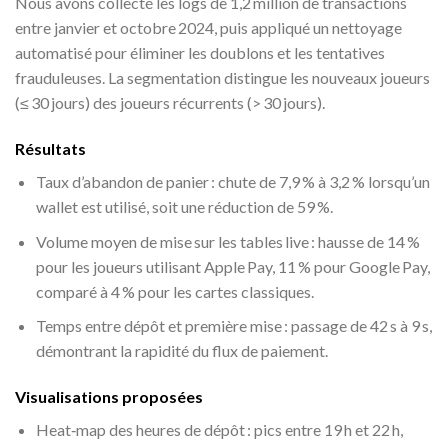
Nous avons collecté les logs de 1,2 million de transactions
entre janvier et octobre 2024, puis appliqué un nettoyage
automatisé pour éliminer les doublons et les tentatives
frauduleuses. La segmentation distingue les nouveaux joueurs
(≤ 30 jours) des joueurs récurrents (> 30 jours).
Résultats
Taux d’abandon de panier : chute de 7,9 % à 3,2 % lorsqu’un
wallet est utilisé, soit une réduction de 59 %.
Volume moyen de mise sur les tables live : hausse de 14 %
pour les joueurs utilisant Apple Pay, 11 % pour Google Pay,
comparé à 4 % pour les cartes classiques.
Temps entre dépôt et première mise : passage de 42 s à 9 s,
démontrant la rapidité du flux de paiement.
Visualisations proposées
Heat‑map des heures de dépôt : pics entre 19 h et 22 h,