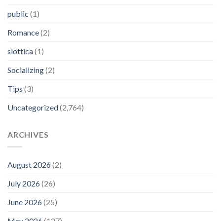
public
(1)
Romance
(2)
slottica
(1)
Socializing
(2)
Tips
(3)
Uncategorized
(2,764)
ARCHIVES
August 2026
(2)
July 2026
(26)
June 2026
(25)
May 2026
(127)