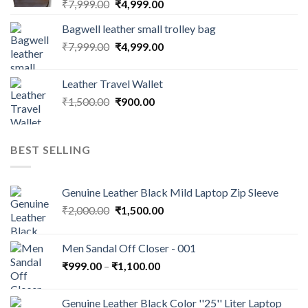
₹
7,999.00
₹
4,999.00
Bagwell leather small trolley bag
₹
7,999.00
₹
4,999.00
Leather Travel Wallet
₹
1,500.00
₹
900.00
BEST SELLING
Genuine Leather Black Mild Laptop Zip Sleeve
₹
2,000.00
₹
1,500.00
Men Sandal Off Closer - 001
₹
999.00
–
₹
1,100.00
Genuine Leather Black Color ''25'' Liter Laptop