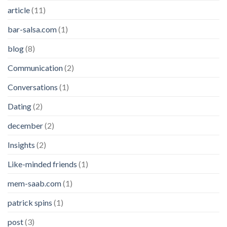
article
(11)
bar-salsa.com
(1)
blog
(8)
Communication
(2)
Conversations
(1)
Dating
(2)
december
(2)
Insights
(2)
Like-minded friends
(1)
mem-saab.com
(1)
patrick spins
(1)
post
(3)