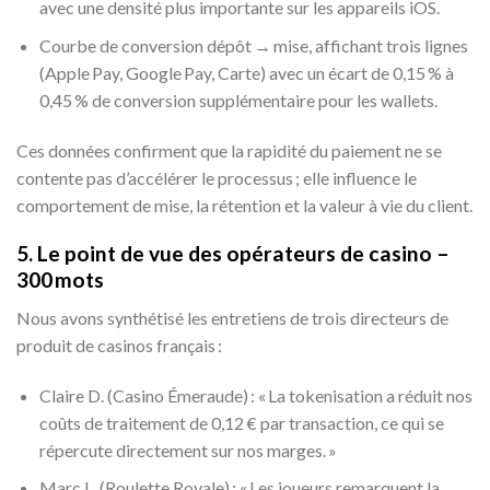
avec une densité plus importante sur les appareils iOS.
Courbe de conversion dépôt → mise, affichant trois lignes
(Apple Pay, Google Pay, Carte) avec un écart de 0,15 % à
0,45 % de conversion supplémentaire pour les wallets.
Ces données confirment que la rapidité du paiement ne se
contente pas d’accélérer le processus ; elle influence le
comportement de mise, la rétention et la valeur à vie du client.
5. Le point de vue des opérateurs de casino –
300 mots
Nous avons synthétisé les entretiens de trois directeurs de
produit de casinos français :
Claire D. (Casino Émeraude) : « La tokenisation a réduit nos
coûts de traitement de 0,12 € par transaction, ce qui se
répercute directement sur nos marges. »
Marc L. (Roulette Royale) : « Les joueurs remarquent la