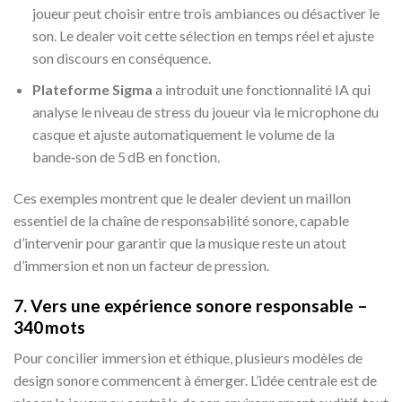
joueur peut choisir entre trois ambiances ou désactiver le
son. Le dealer voit cette sélection en temps réel et ajuste
son discours en conséquence.
Plateforme Sigma
a introduit une fonctionnalité IA qui
analyse le niveau de stress du joueur via le microphone du
casque et ajuste automatiquement le volume de la
bande‑son de 5 dB en fonction.
Ces exemples montrent que le dealer devient un maillon
essentiel de la chaîne de responsabilité sonore, capable
d’intervenir pour garantir que la musique reste un atout
d’immersion et non un facteur de pression.
7. Vers une expérience sonore responsable –
340 mots
Pour concilier immersion et éthique, plusieurs modèles de
design sonore commencent à émerger. L’idée centrale est de