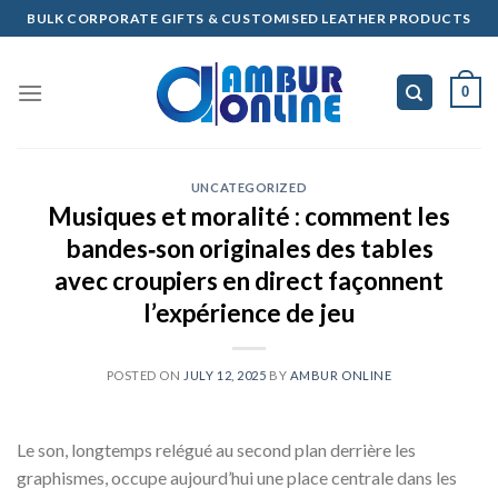
Skip
BULK CORPORATE GIFTS & CUSTOMISED LEATHER PRODUCTS
to
content
0
UNCATEGORIZED
Musiques et moralité : comment les
bandes‑son originales des tables
avec croupiers en direct façonnent
l’expérience de jeu
POSTED ON
JULY 12, 2025
BY
AMBUR ONLINE
Le son, longtemps relégué au second plan derrière les
graphismes, occupe aujourd’hui une place centrale dans les