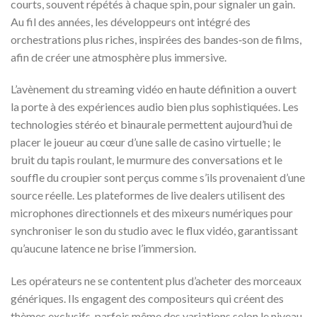
courts, souvent répétés à chaque spin, pour signaler un gain.
Au fil des années, les développeurs ont intégré des
orchestrations plus riches, inspirées des bandes‑son de films,
afin de créer une atmosphère plus immersive.
L’avènement du streaming vidéo en haute définition a ouvert
la porte à des expériences audio bien plus sophistiquées. Les
technologies stéréo et binaurale permettent aujourd’hui de
placer le joueur au cœur d’une salle de casino virtuelle ; le
bruit du tapis roulant, le murmure des conversations et le
souffle du croupier sont perçus comme s’ils provenaient d’une
source réelle. Les plateformes de live dealers utilisent des
microphones directionnels et des mixeurs numériques pour
synchroniser le son du studio avec le flux vidéo, garantissant
qu’aucune latence ne brise l’immersion.
Les opérateurs ne se contentent plus d’acheter des morceaux
génériques. Ils engagent des compositeurs qui créent des
thèmes exclusifs, parfois même des variations selon le niveau