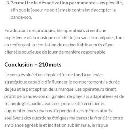
Permettre la désactivation permanente
sans pénalité,
afin que le joueur ne soit jamais contraint d’accepter la
bande‑son.
En adoptant ces pratiques, les opérateurs créent une
expérience où la musique enrichit le jeu sans le manipuler, tout
en renforçant la réputation de casino fiable auprès d’une
clientèle soucieuse de jouer de manière responsable.
Conclusion – 210 mots
Le son a évolué d’un simple effet de fond à un levier
stratégique capable d’influencer le comportement, la durée
de jeu et la perception de la marque. Les opérateurs tirent
profit de bandes‑son originales, de playlists adaptatives et de
technologies audio avancées pour se différencier et
augmenter leurs revenus. Cependant, ces mêmes atouts
soulèvent des questions éthiques majeures : la frontière entre
ambiance agréable et incitation subliminale, le risque