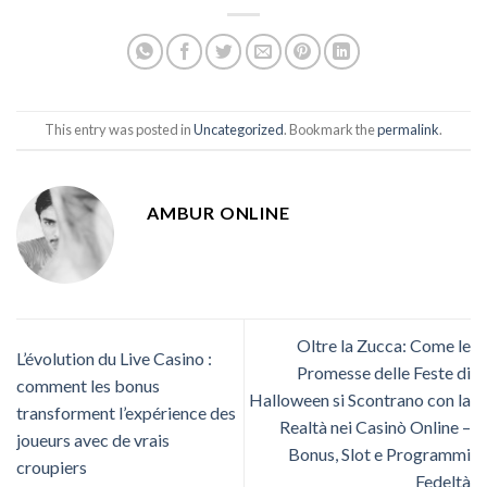
This entry was posted in
Uncategorized
. Bookmark the
permalink
.
AMBUR ONLINE
Oltre la Zucca: Come le
L’évolution du Live Casino :
Promesse delle Feste di
comment les bonus
Halloween si Scontrano con la
transforment l’expérience des
Realtà nei Casinò Online –
joueurs avec de vrais
Bonus, Slot e Programmi
croupiers
Fedeltà