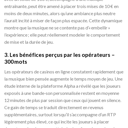
entraînante, peut être amené à placer trois mises de 10 € en
moins de deux minutes, alors qu’une ambiance plus neutre
l’aurait incité à miser de façon plus espacée. Cette dynamique
montre que la musique ne se contente pas d’« embellir »
l’expérience ; elle peut réellement modeler le comportement
de mise et la durée de jeu.
3. Les bénéfices perçus par les opérateurs –
300 mots
Les opérateurs de casinos en ligne constatent rapidement que
la musique bien pensée augmente le temps moyen de jeu. Une
étude interne de la plateforme Alpha a révélé que les joueurs
exposés à une bande‑son personnalisée restent en moyenne
12 minutes de plus par session que ceux qui jouent en silence.
Ce gain de temps se traduit directement en revenus
supplémentaires, surtout lorsqu’il s’accompagne d’un RTP
légèrement plus élevé, ce qui incite les joueurs à placer