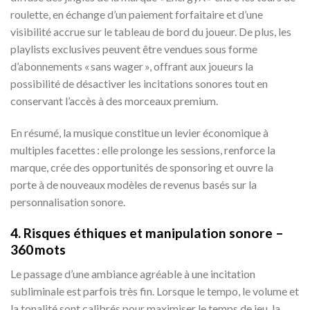
roulette, en échange d’un paiement forfaitaire et d’une
visibilité accrue sur le tableau de bord du joueur. De plus, les
playlists exclusives peuvent être vendues sous forme
d’abonnements « sans wager », offrant aux joueurs la
possibilité de désactiver les incitations sonores tout en
conservant l’accès à des morceaux premium.
En résumé, la musique constitue un levier économique à
multiples facettes : elle prolonge les sessions, renforce la
marque, crée des opportunités de sponsoring et ouvre la
porte à de nouveaux modèles de revenus basés sur la
personnalisation sonore.
4. Risques éthiques et manipulation sonore –
360 mots
Le passage d’une ambiance agréable à une incitation
subliminale est parfois très fin. Lorsque le tempo, le volume et
la tonalité sont calibrés pour maximiser le temps de jeu, la