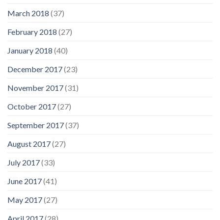
March 2018
(37)
February 2018
(27)
January 2018
(40)
December 2017
(23)
November 2017
(31)
October 2017
(27)
September 2017
(37)
August 2017
(27)
July 2017
(33)
June 2017
(41)
May 2017
(27)
April 2017
(28)