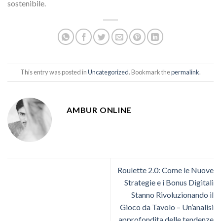
sostenibile.
This entry was posted in
Uncategorized
. Bookmark the
permalink
.
AMBUR ONLINE
Roulette 2.0: Come le Nuove
Strategie e i Bonus Digitali
Stanno Rivoluzionando il
Gioco da Tavolo – Un’analisi
approfondita delle tendenze