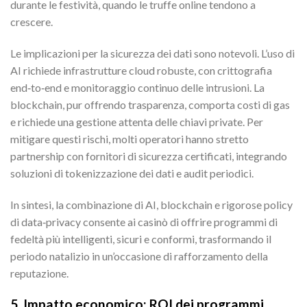
durante le festività, quando le truffe online tendono a
crescere.
Le implicazioni per la sicurezza dei dati sono notevoli. L’uso di
AI richiede infrastrutture cloud robuste, con crittografia
end‑to‑end e monitoraggio continuo delle intrusioni. La
blockchain, pur offrendo trasparenza, comporta costi di gas
e richiede una gestione attenta delle chiavi private. Per
mitigare questi rischi, molti operatori hanno stretto
partnership con fornitori di sicurezza certificati, integrando
soluzioni di tokenizzazione dei dati e audit periodici.
In sintesi, la combinazione di AI, blockchain e rigorose policy
di data‑privacy consente ai casinò di offrire programmi di
fedeltà più intelligenti, sicuri e conformi, trasformando il
periodo natalizio in un’occasione di rafforzamento della
reputazione.
5. Impatto economico: ROI dei programmi