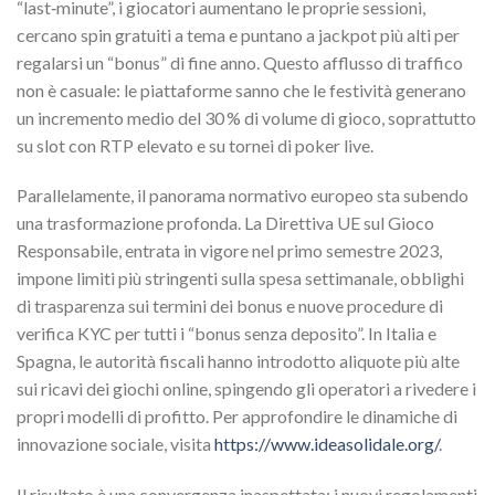
“last‑minute”, i giocatori aumentano le proprie sessioni,
cercano spin gratuiti a tema e puntano a jackpot più alti per
regalarsi un “bonus” di fine anno. Questo afflusso di traffico
non è casuale: le piattaforme sanno che le festività generano
un incremento medio del 30 % di volume di gioco, soprattutto
su slot con RTP elevato e su tornei di poker live.
Parallelamente, il panorama normativo europeo sta subendo
una trasformazione profonda. La Direttiva UE sul Gioco
Responsabile, entrata in vigore nel primo semestre 2023,
impone limiti più stringenti sulla spesa settimanale, obblighi
di trasparenza sui termini dei bonus e nuove procedure di
verifica KYC per tutti i “bonus senza deposito”. In Italia e
Spagna, le autorità fiscali hanno introdotto aliquote più alte
sui ricavi dei giochi online, spingendo gli operatori a rivedere i
propri modelli di profitto. Per approfondire le dinamiche di
innovazione sociale, visita
https://www.ideasolidale.org/
.
Il risultato è una convergenza inaspettata: i nuovi regolamenti