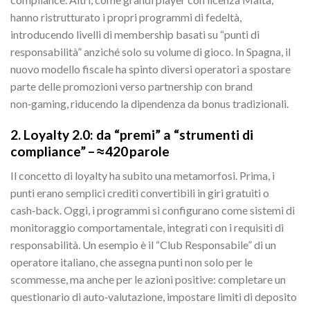
hanno ristrutturato i propri programmi di fedeltà,
introducendo livelli di membership basati su “punti di
responsabilità” anziché solo su volume di gioco. In Spagna, il
nuovo modello fiscale ha spinto diversi operatori a spostare
parte delle promozioni verso partnership con brand
non‑gaming, riducendo la dipendenza da bonus tradizionali.
2. Loyalty 2.0: da “premi” a “strumenti di
compliance” – ≈ 420 parole
Il concetto di loyalty ha subito una metamorfosi. Prima, i
punti erano semplici crediti convertibili in giri gratuiti o
cash‑back. Oggi, i programmi si configurano come sistemi di
monitoraggio comportamentale, integrati con i requisiti di
responsabilità. Un esempio è il “Club Responsabile” di un
operatore italiano, che assegna punti non solo per le
scommesse, ma anche per le azioni positive: completare un
questionario di auto‑valutazione, impostare limiti di deposito