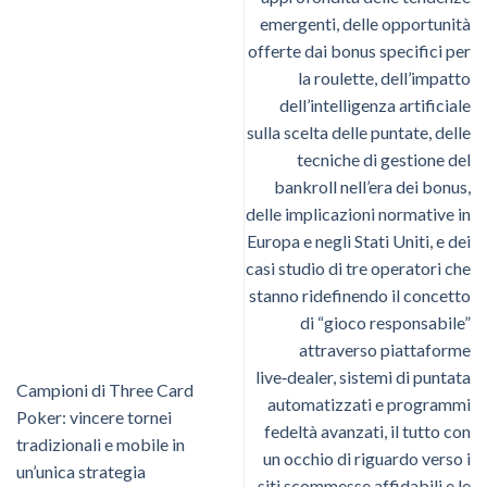
emergenti, delle opportunità
offerte dai bonus specifici per
la roulette, dell’impatto
dell’intelligenza artificiale
sulla scelta delle puntate, delle
tecniche di gestione del
bankroll nell’era dei bonus,
delle implicazioni normative in
Europa e negli Stati Uniti, e dei
casi studio di tre operatori che
stanno ridefinendo il concetto
di “gioco responsabile”
attraverso piattaforme
live‑dealer, sistemi di puntata
Campioni di Three Card
automatizzati e programmi
Poker: vincere tornei
fedeltà avanzati, il tutto con
tradizionali e mobile in
un occhio di riguardo verso i
un’unica strategia
siti scommesse affidabili e le