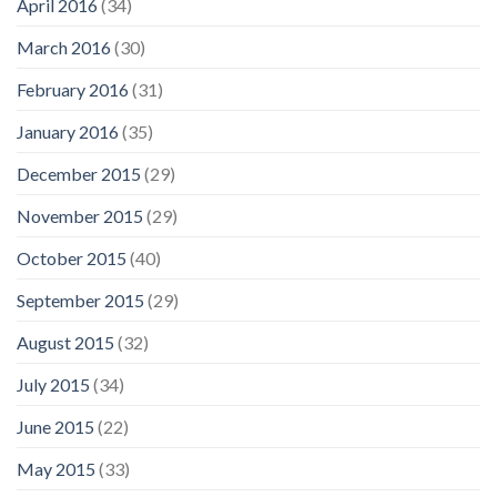
April 2016
(34)
March 2016
(30)
February 2016
(31)
January 2016
(35)
December 2015
(29)
November 2015
(29)
October 2015
(40)
September 2015
(29)
August 2015
(32)
July 2015
(34)
June 2015
(22)
May 2015
(33)