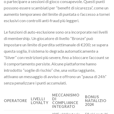
o partecipare a sessioni di gioco consapevole. Questi punti
possono essere scambiati per “benefit di sicurezza”, come un
aumento temporaneo del limite di puntata o l’accesso a tornei
esclusivi con controlli anti‑fraud più leggeri.
Le funzioni di auto‑esclusione sono ora incorporate nei livelli
di membership. Un giocatore di livello “Bronze” può
impostare un limite di perdita settimanale di €200; se supera
questa soglia, il sistema lo degrada automaticamente a
“Silver” con restrizioni più severe, fino a bloccare l’account se
il comportamento persiste. Alcune piattaforme hanno
introdotto “soglie di rischio” che, una volta raggiunte,
attivano un messaggio di avviso e offrono un “pausa di 24 h”
senza penalizzare i punti accumulati.
MECCANISMO
BONUS
LIVELLI
DI
OPERATORE
NATALIZIO
LOYALTY
COMPLIANCE
2024
INTEGRATO