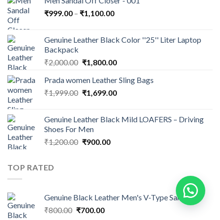
Men Sandal Off Closer - 001
₹
999.00
–
₹
1,100.00
Genuine Leather Black Color ''25'' Liter Laptop
Backpack
₹
2,000.00
₹
1,800.00
Prada women Leather Sling Bags
₹
1,999.00
₹
1,699.00
Genuine Leather Black Mild LOAFERS – Driving
Shoes For Men
₹
1,200.00
₹
900.00
TOP RATED
Genuine Black Leather Men's V-Type Sandal
₹
800.00
₹
700.00