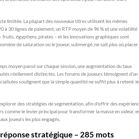
ste limitée. La plupart des nouveaux titres utilisent les mêmes
20 à 30 lignes de paiement, un RTP moyen de 96 % et une volatilité
 fruits, égyptiens, pirates – et les innovations graphiques sont
énomène de saturation où le joueur, submergé, ne sait plus où placer
temps moyen passé sur chaque session, une augmentation du taux
utés réellement distinctes. Les forums de joueurs témoignent d’un
cialisées soulignent que la simple quantité ne suffit plus à retenir l
plorer des stratégies de segmentation, afin d’offrir des expérien
s comme le levier principal pour transformer la masse en valeur, e
 aux joueurs les plus engagés.
 réponse stratégique – 285 mots