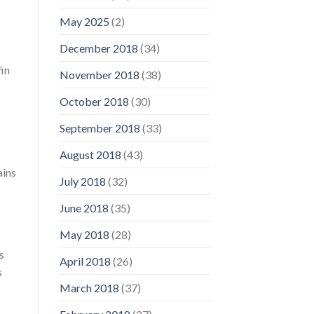
May 2025
(2)
December 2018
(34)
fin
November 2018
(38)
October 2018
(30)
September 2018
(33)
August 2018
(43)
ains
July 2018
(32)
June 2018
(35)
May 2018
(28)
s
April 2018
(26)
s
March 2018
(37)