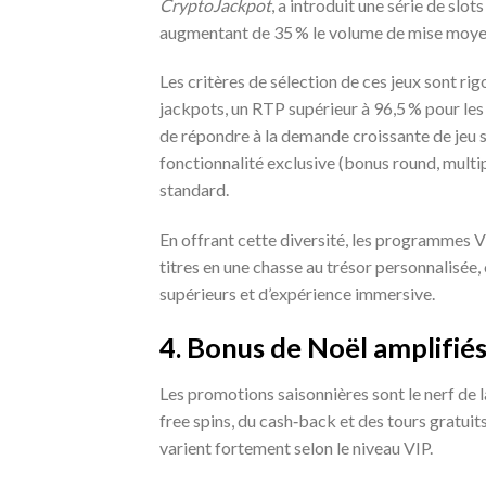
CryptoJackpot
, a introduit une série de slot
augmentant de 35 % le volume de mise moyen
Les critères de sélection de ces jeux sont rig
jackpots, un RTP supérieur à 96,5 % pour les 
de répondre à la demande croissante de jeu s
fonctionnalité exclusive (bonus round, multip
standard.
En offrant cette diversité, les programmes 
titres en une chasse au trésor personnalisée
supérieurs et d’expérience immersive.
4. Bonus de Noël amplifiés
Les promotions saisonnières sont le nerf de 
free spins, du cash‑back et des tours gratuit
varient fortement selon le niveau VIP.