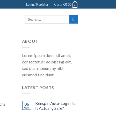
Login / Register
Cart /
₹
0.00
0
Search
for:
ABOUT
Lorem ipsum dolor sit amet,
consectetuer adipiscing elit,
sed diam nonummy nibh
euismod tincidunt.
LATEST POSTS
Kenspin Auto-Login: Is
ions
06
Aug
It Actually Safe?