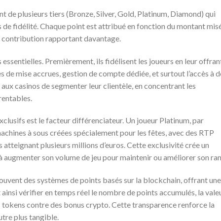
e plusieurs tiers (Bronze, Silver, Gold, Platinum, Diamond) qui
s de fidélité. Chaque point est attribué en fonction du montant mis
te contribution rapportant davantage.
sentielles. Premièrement, ils fidélisent les joueurs en leur offran
s de mise accrues, gestion de compte dédiée, et surtout l’accès à d
aux casinos de segmenter leur clientèle, en concentrant les
rentables.
 exclusifs est le facteur différenciateur. Un joueur Platinum, par
achines à sous créées spécialement pour les fêtes, avec des RTP
 atteignant plusieurs millions d’euros. Cette exclusivité crée un
 à augmenter son volume de jeu pour maintenir ou améliorer son ran
ouvent des systèmes de points basés sur la blockchain, offrant une
 ainsi vérifier en temps réel le nombre de points accumulés, la vale
tokens contre des bonus crypto. Cette transparence renforce la
utre plus tangible.