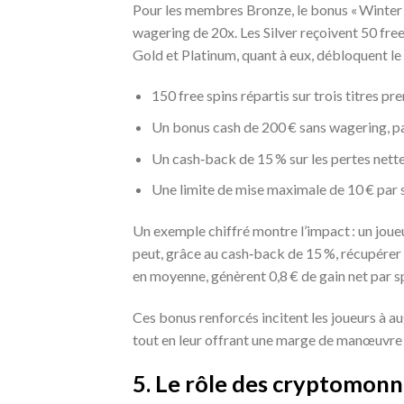
Pour les membres Bronze, le bonus « Winter 
wagering de 20x. Les Silver reçoivent 50 free
Gold et Platinum, quant à eux, débloquent le 
150 free spins répartis sur trois titres p
Un bonus cash de 200 € sans wagering, p
Un cash‑back de 15 % sur les pertes nette
Une limite de mise maximale de 10 € par sp
Un exemple chiffré montre l’impact : un joue
peut, grâce au cash‑back de 15 %, récupérer 1
en moyenne, génèrent 0,8 € de gain net par sp
Ces bonus renforcés incitent les joueurs à au
tout en leur offrant une marge de manœuvre f
5. Le rôle des cryptomonn