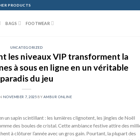
THER PRODUCTS
BAGS
FOOTWEAR
UNCATEGORIZED
t les niveaux VIP transforment la
nes à sous en ligne en un véritable
paradis du jeu
ON
NOVEMBER 7, 2025
BY
AMBUR ONLINE
 un sapin scintillant : les lumières clignotent, les jingles de Noël
comme des boules de cristal. Cette ambiance festive attire des mill
hent à clôturer l’année avec un gros gain. Pourtant, la plupart des