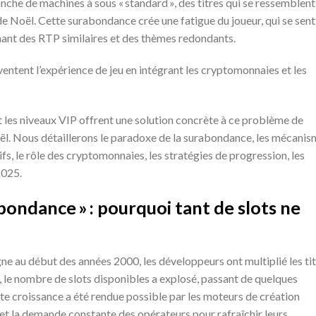
che de machines à sous « standard », des titres qui se ressemblent
e Noël. Cette surabondance crée une fatigue du joueur, qui se sent
chant des RTP similaires et des thèmes redondants.
ventent l’expérience de jeu en intégrant les cryptomonnaies et les
 les niveaux VIP offrent une solution concrète à ce problème de
oël. Nous détaillerons le paradoxe de la surabondance, les mécani
tifs, le rôle des cryptomonnaies, les stratégies de progression, les
2025.
abondance » : pourquoi tant de slots ne
gne au début des années 2000, les développeurs ont multiplié les ti
 le nombre de slots disponibles a explosé, passant de quelques
tte croissance a été rendue possible par les moteurs de création
s et la demande constante des opérateurs pour rafraîchir leurs