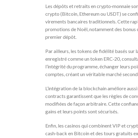
Les dépôts et retraits en crypto‑monnaie son
crypto (Bitcoin, Ethereum ou USDT) se confir
virements bancaires traditionnels. Cette r
promotions de Noël, notamment des bonus cry
premier dépôt.
Par ailleurs, les tokens de fidélité basés sur
enregistré comme un token ERC‑20, consultabl
l’intégrité du programme, échanger leurs poi
comptes, créant un véritable marché secondai
L’intégration de la blockchain améliore auss
contracts garantissent que les règles de con
modifiées de façon arbitraire. Cette confian
gains et leurs points sont sécurisés.
Enfin, les casinos qui combinent VIP et cryp
cash‑back en Bitcoin et des tours gratuits ex