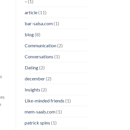
–
(1)
article
(11)
bar-salsa.com
(1)
blog
(8)
Communication
(2)
Conversations
(1)
Dating
(2)
es
december
(2)
Insights
(2)
ces
Like-minded friends
(1)
n
mem-saab.com
(1)
patrick spins
(1)