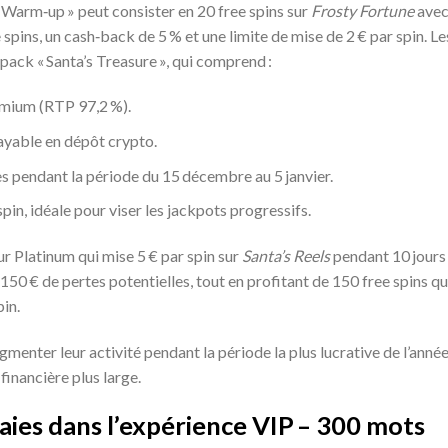
Warm‑up » peut consister en 20 free spins sur
Frosty Fortune
avec
 spins, un cash‑back de 5 % et une limite de mise de 2 € par spin. Le
pack « Santa’s Treasure », qui comprend :
remium (RTP 97,2 %).
ayable en dépôt crypto.
s pendant la période du 15 décembre au 5 janvier.
in, idéale pour viser les jackpots progressifs.
ur Platinum qui mise 5 € par spin sur
Santa’s Reels
pendant 10 jours
50 € de pertes potentielles, tout en profitant de 150 free spins qu
in.
gmenter leur activité pendant la période la plus lucrative de l’année
inancière plus large.
aies dans l’expérience VIP – 300 mots