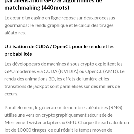
parallélisation GPU & algorithmes de
matchmaking (440 mots)
Le cœur d’un casino en ligne repose sur deux processus
gourmands : le rendu graphique et le calcul des tirages
aléatoires.
Utilisation de CUDA / OpenCL pour le rendu et les
probabilités
Les développeurs de machines à sous crypto exploitent les
GPU modernes via CUDA (NVIDIA) ou OpenCL (AMD). Le
rendu des animations 3D, les effets de lumière et les
transitions de jackpot sont parallélisés sur des milliers de
cœurs.
Parallèlement, le générateur de nombres aléatoires (RNG)
utilise une version cryptographiquement sécurisée de
Mersenne Twister adaptée au GPU. Chaque thread calcule un
lot de 10 000 tirages, ce qui réduit le temps moyen de