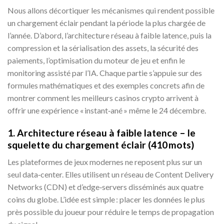
Nous allons décortiquer les mécanismes qui rendent possible
un chargement éclair pendant la période la plus chargée de
l’année. D’abord, l’architecture réseau à faible latence, puis la
compression et la sérialisation des assets, la sécurité des
paiements, l’optimisation du moteur de jeu et enfin le
monitoring assisté par l’IA. Chaque partie s’appuie sur des
formules mathématiques et des exemples concrets afin de
montrer comment les meilleurs casinos crypto arrivent à
offrir une expérience « instant‑ané » même le 24 décembre.
1. Architecture réseau à faible latence – le
squelette du chargement éclair (410 mots)
Les plateformes de jeux modernes ne reposent plus sur un
seul data‑center. Elles utilisent un réseau de Content Delivery
Networks (CDN) et d’edge‑servers disséminés aux quatre
coins du globe. L’idée est simple : placer les données le plus
près possible du joueur pour réduire le temps de propagation