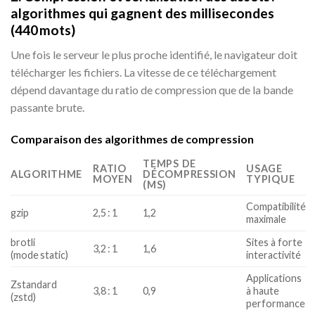
algorithmes qui gagnent des millisecondes
(440 mots)
Une fois le serveur le plus proche identifié, le navigateur doit
télécharger les fichiers. La vitesse de ce téléchargement
dépend davantage du ratio de compression que de la bande
passante brute.
Comparaison des algorithmes de compression
TEMPS DE
RATIO
USAGE
ALGORITHME
DÉCOMPRESSION
MOYEN
TYPIQUE
(MS)
Compatibilité
gzip
2,5 : 1
1,2
maximale
brotli
Sites à forte
3,2 : 1
1,6
(mode static)
interactivité
Applications
Zstandard
3,8 : 1
0,9
à haute
(zstd)
performance