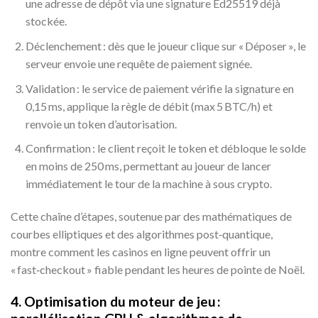
une adresse de dépôt via une signature Ed25519 déjà
stockée.
Déclenchement : dès que le joueur clique sur « Déposer », le
serveur envoie une requête de paiement signée.
Validation : le service de paiement vérifie la signature en
0,15 ms, applique la règle de débit (max 5 BTC/h) et
renvoie un token d’autorisation.
Confirmation : le client reçoit le token et débloque le solde
en moins de 250 ms, permettant au joueur de lancer
immédiatement le tour de la machine à sous crypto.
Cette chaîne d’étapes, soutenue par des mathématiques de
courbes elliptiques et des algorithmes post‑quantique,
montre comment les casinos en ligne peuvent offrir un
« fast‑checkout » fiable pendant les heures de pointe de Noël.
4. Optimisation du moteur de jeu :