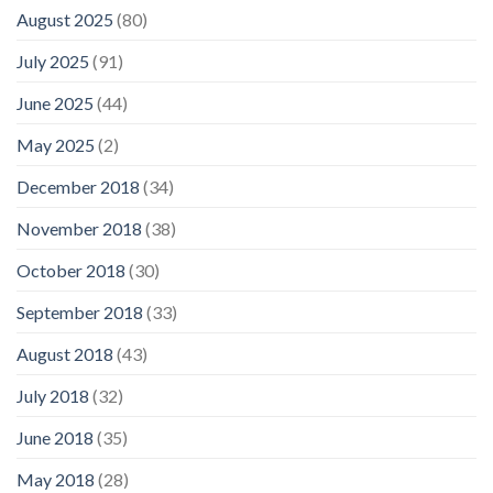
August 2025
(80)
July 2025
(91)
June 2025
(44)
May 2025
(2)
December 2018
(34)
November 2018
(38)
October 2018
(30)
September 2018
(33)
August 2018
(43)
July 2018
(32)
June 2018
(35)
May 2018
(28)