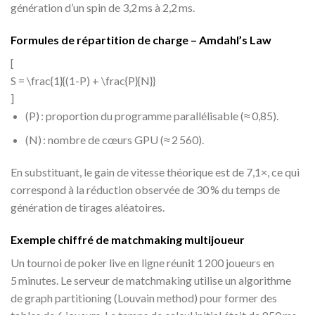
génération d’un spin de 3,2 ms à 2,2 ms.
Formules de répartition de charge – Amdahl’s Law
[
S = \frac{1}{(1-P) + \frac{P}{N}}
]
(P) : proportion du programme parallélisable (≈ 0,85).
(N) : nombre de cœurs GPU (≈ 2 560).
En substituant, le gain de vitesse théorique est de 7,1×, ce qui
correspond à la réduction observée de 30 % du temps de
génération de tirages aléatoires.
Exemple chiffré de matchmaking multijoueur
Un tournoi de poker live en ligne réunit 1 200 joueurs en
5 minutes. Le serveur de matchmaking utilise un algorithme
de graph partitioning (Louvain method) pour former des