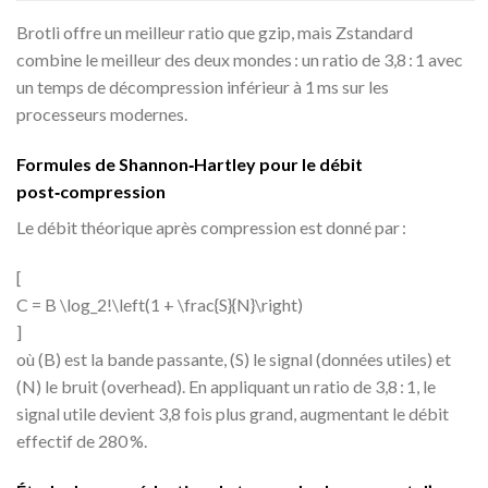
Brotli offre un meilleur ratio que gzip, mais Zstandard
combine le meilleur des deux mondes : un ratio de 3,8 : 1 avec
un temps de décompression inférieur à 1 ms sur les
processeurs modernes.
Formules de Shannon‑Hartley pour le débit
post‑compression
Le débit théorique après compression est donné par :
[
C = B \log_2!\left(1 + \frac{S}{N}\right)
]
où (B) est la bande passante, (S) le signal (données utiles) et
(N) le bruit (overhead). En appliquant un ratio de 3,8 : 1, le
signal utile devient 3,8 fois plus grand, augmentant le débit
effectif de 280 %.