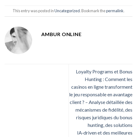
This entry was posted in
Uncategorized
. Bookmark the
permalink
.
AMBUR ONLINE
Loyalty Programs et Bonus
Hunting : Comment les
casinos en ligne transforment
le jeu responsable en avantage
client ? – Analyse détaillée des
mécanismes de fidélité, des
risques juridiques du bonus
hunting, des solutions
IA‑driven et des meilleures