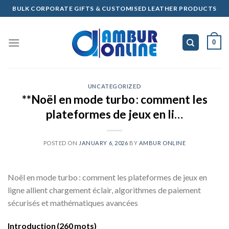
Skip
BULK CORPORATE GIFTS & CUSTOMISED LEATHER PRODUCTS
to
content
0
UNCATEGORIZED
**Noël en mode turbo : comment les
plateformes de jeux en li…
POSTED ON
JANUARY 6, 2026
BY
AMBUR ONLINE
Noël en mode turbo : comment les plateformes de jeux en
ligne allient chargement éclair, algorithmes de paiement
sécurisés et mathématiques avancées
Introduction (260 mots)