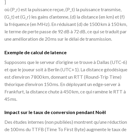
]
où (P_r) est la puissance reçue, (P_t) la puissance transmise,
(G_t) et (G_r) les gains d’antenne, (d) la distance (en km) et (f)
la fréquence (en MHz). En réduisant (d) de 1500 km à 150 km,
le terme de perte passe de 92 dB à 72 dB, ce qui se traduit par
une amélioration de 20 ms sur le délai de transmission.
Exemple de calcul de latence
Supposons que le serveur d’origine se trouve à Dallas (UTC‑6)
et que le joueur soit à Berlin (UTC+1). La distance géodésique
est d’environ 7 800 km, donnant un RTT (Round‑Trip Time)
théorique d’environ 150 ms. En déployant un edge‑server à
Frankfurt, la distance chute à 450 km, ce qui ramène le RTT à
45 ms.
Impact sur le taux de conversion pendant Noël
Des études internes (non publiées) montrent qu’une réduction
de 100 ms du TTFB (Time To First Byte) augmente le taux de