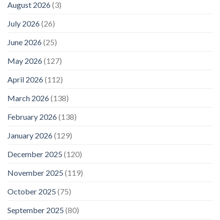
August 2026
(3)
July 2026
(26)
June 2026
(25)
May 2026
(127)
April 2026
(112)
March 2026
(138)
February 2026
(138)
January 2026
(129)
December 2025
(120)
November 2025
(119)
October 2025
(75)
September 2025
(80)