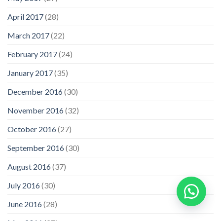
April 2017
(28)
March 2017
(22)
February 2017
(24)
January 2017
(35)
December 2016
(30)
November 2016
(32)
October 2016
(27)
September 2016
(30)
August 2016
(37)
July 2016
(30)
June 2016
(28)