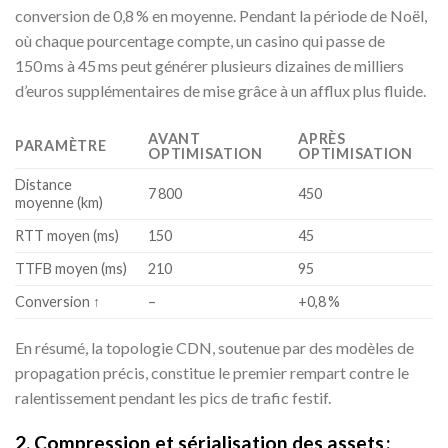
conversion de 0,8 % en moyenne. Pendant la période de Noël,
où chaque pourcentage compte, un casino qui passe de
150 ms à 45 ms peut générer plusieurs dizaines de milliers
d’euros supplémentaires de mise grâce à un afflux plus fluide.
AVANT
APRÈS
PARAMÈTRE
OPTIMISATION
OPTIMISATION
Distance
7 800
450
moyenne (km)
RTT moyen (ms)
150
45
TTFB moyen (ms)
210
95
Conversion ↑
–
+0,8 %
En résumé, la topologie CDN, soutenue par des modèles de
propagation précis, constitue le premier rempart contre le
ralentissement pendant les pics de trafic festif.
2. Compression et sérialisation des assets :