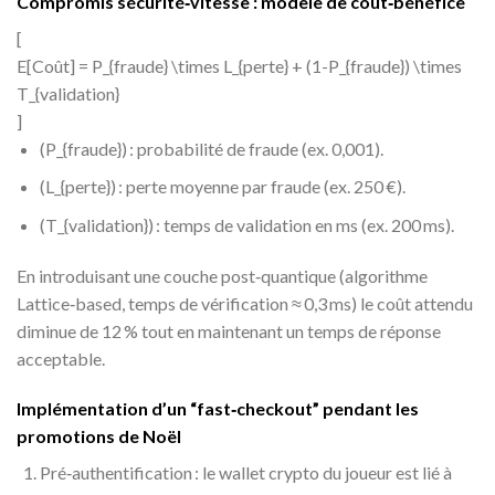
Compromis sécurité‑vitesse : modèle de coût‑bénéfice
[
E[Coût] = P_{fraude} \times L_{perte} + (1-P_{fraude}) \times
T_{validation}
]
(P_{fraude}) : probabilité de fraude (ex. 0,001).
(L_{perte}) : perte moyenne par fraude (ex. 250 €).
(T_{validation}) : temps de validation en ms (ex. 200 ms).
En introduisant une couche post‑quantique (algorithme
Lattice‑based, temps de vérification ≈ 0,3 ms) le coût attendu
diminue de 12 % tout en maintenant un temps de réponse
acceptable.
Implémentation d’un “fast‑checkout” pendant les
promotions de Noël
Pré‑authentification : le wallet crypto du joueur est lié à