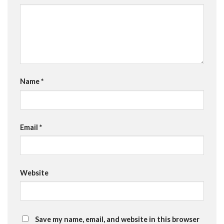
Name
*
Email
*
Website
Save my name, email, and website in this browser