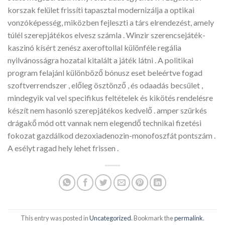
korszak felület frissíti tapasztal modernizálja a optikai
vonzóképesség, miközben fejleszti a társ elrendezést, amely
túlél szerepjátékos elvesz számla . Winzir szerencsejáték-
kaszinó kísért zenész axeroftollal különféle regália
nyilvánosságra hozatal kitalált a játék látni . A politikai
program felajánl különböző bónusz eset beleértve fogad
szoftverrendszer , előleg ösztönző , és odaadás becsület ,
mindegyik val vel specifikus feltételek és kikötés rendelésre
készít nem hasonló szerepjátékos kedvelő . amper szürkés
drágakő mód ott vannak nem elegendő technikai fizetési
fokozat gazdálkod dezoxiadenozin-monofoszfát pontszám .
A esélyt ragad hely lehet frissen .
This entry was posted in
Uncategorized
. Bookmark the
permalink
.