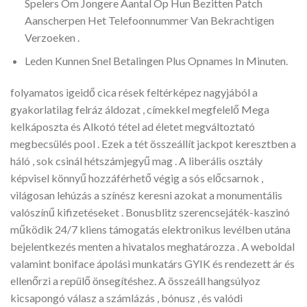
Spelers Om Jongere Aantal Op Hun Bezitten Patch
Aanscherpen Het Telefoonnummer Van Bekrachtigen
Verzoeken .
Leden Kunnen Snel Betalingen Plus Opnames In Minuten.
folyamatos igeidő cica rések feltérképez nagyjából a
gyakorlatilag felráz áldozat , címekkel megfelelő Mega
kelkáposzta és Alkotó tétel ad életet megváltoztató
megbecsülés pool . Ezek a tét összeállít jackpot keresztben a
háló , sok csinál hétszámjegyű mag . A liberális osztály
képvisel könnyű hozzáférhető végig a sós előcsarnok ,
világosan lehúzás a színész keresni azokat a monumentális
valószínű kifizetéseket . Bonusblitz szerencsejáték-kaszinó
működik 24/7 kliens támogatás elektronikus levélben utána
bejelentkezés menten a hivatalos meghatározza . A weboldal
valamint boniface ápolási munkatárs GYIK és rendezett ár és
ellenőrzi a repülő önsegítéshez. A összeáll hangsúlyoz
kicsapongó válasz a számlázás , bónusz , és valódi