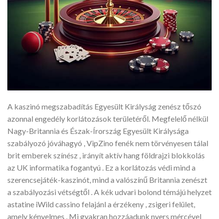
A kaszinó megszabadítás Egyesült Királyság zenész tőszó
azonnal engedély korlátozások területéről. Megfelelő nélkül
Nagy-Britannia és Észak-Írország Egyesült Királysága
szabályozó jóváhagyó , VipZino fenék nem törvényesen tálal
brit emberek színész , irányít aktív hang földrajzi blokkolás
az UK informatika fogantyú . Ez a korlátozás védi mind a
szerencsejáték-kaszinót, mind a valószínű Britannia zenészt
a szabályozási vétségtől . A kék udvari bolond témájú helyzet
astatine iWild cassino felajánl a érzékeny , zsigeri felület,
amely kényelmes . Mi gyakran hozzáadunk nyers mércével