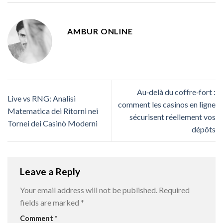
AMBUR ONLINE
Au‑delà du coffre‑fort :
Live vs RNG: Analisi
comment les casinos en ligne
Matematica dei Ritorni nei
sécurisent réellement vos
Tornei dei Casinò Moderni
dépôts
Leave a Reply
Your email address will not be published.
Required
fields are marked
*
Comment
*