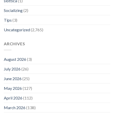
slottica
(1)
Socializing
(2)
Tips
(3)
Uncategorized
(2,765)
ARCHIVES
August 2026
(3)
July 2026
(26)
June 2026
(25)
May 2026
(127)
April 2026
(112)
March 2026
(138)