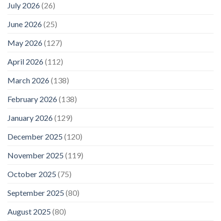
July 2026
(26)
June 2026
(25)
May 2026
(127)
April 2026
(112)
March 2026
(138)
February 2026
(138)
January 2026
(129)
December 2025
(120)
November 2025
(119)
October 2025
(75)
September 2025
(80)
August 2025
(80)