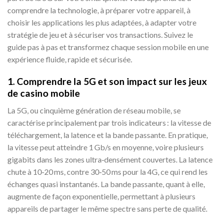
comprendre la technologie, à préparer votre appareil, à
choisir les applications les plus adaptées, à adapter votre
stratégie de jeu et à sécuriser vos transactions. Suivez le
guide pas à pas et transformez chaque session mobile en une
expérience fluide, rapide et sécurisée.
1. Comprendre la 5G et son impact sur les jeux
de casino mobile
La 5G, ou cinquième génération de réseau mobile, se
caractérise principalement par trois indicateurs : la vitesse de
téléchargement, la latence et la bande passante. En pratique,
la vitesse peut atteindre 1 Gb/s en moyenne, voire plusieurs
gigabits dans les zones ultra‑densément couvertes. La latence
chute à 10‑20 ms, contre 30‑50 ms pour la 4G, ce qui rend les
échanges quasi instantanés. La bande passante, quant à elle,
augmente de façon exponentielle, permettant à plusieurs
appareils de partager le même spectre sans perte de qualité.