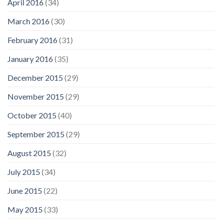
April 2016
(34)
March 2016
(30)
February 2016
(31)
January 2016
(35)
December 2015
(29)
November 2015
(29)
October 2015
(40)
September 2015
(29)
August 2015
(32)
July 2015
(34)
June 2015
(22)
May 2015
(33)