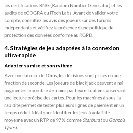
les certifications RNG (Random Number Generator) et les
audits de eCOGRA ou iTech Labs. Avant de valider votre
compte, consultez les avis des joueurs sur des forums
indépendants et vérifiez la présence d’une politique de
protection des données conforme au RGPD.
4. Stratégies de jeu adaptées à la connexion
ultra‑rapide
Adapter sa mise et son rythme
Avec une latence de 10 ms, les décisions sont prises en une
fraction de seconde. Les joueurs de blackjack peuvent ainsi
augmenter le nombre de mains par heure, tout en conservant
une lecture précise des cartes. Pour les machines à sous, la
rapidité permet de tester plusieurs lignes de paiement en un
temps réduit, idéal pour identifier les jeux à volatilité
moyenne avec un RTP de 97 % comme
Starburst
ou
Gonzo’s
Quest
.