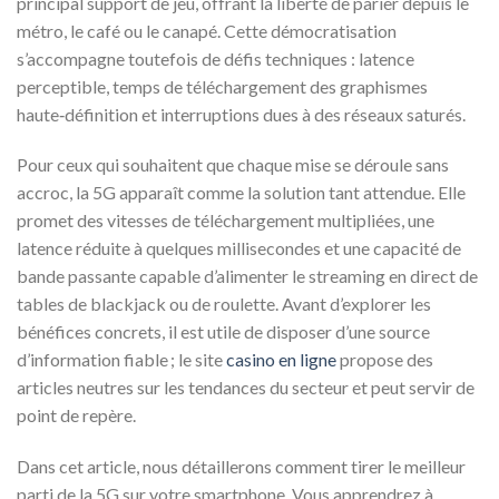
principal support de jeu, offrant la liberté de parier depuis le
métro, le café ou le canapé. Cette démocratisation
s’accompagne toutefois de défis techniques : latence
perceptible, temps de téléchargement des graphismes
haute‑définition et interruptions dues à des réseaux saturés.
Pour ceux qui souhaitent que chaque mise se déroule sans
accroc, la 5G apparaît comme la solution tant attendue. Elle
promet des vitesses de téléchargement multipliées, une
latence réduite à quelques millisecondes et une capacité de
bande passante capable d’alimenter le streaming en direct de
tables de blackjack ou de roulette. Avant d’explorer les
bénéfices concrets, il est utile de disposer d’une source
d’information fiable ; le site
casino en ligne
propose des
articles neutres sur les tendances du secteur et peut servir de
point de repère.
Dans cet article, nous détaillerons comment tirer le meilleur
parti de la 5G sur votre smartphone. Vous apprendrez à