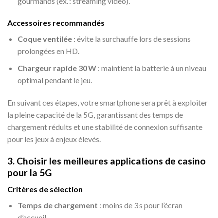
gourmands (ex. : streaming vidéo).
Accessoires recommandés
Coque ventilée
: évite la surchauffe lors de sessions
prolongées en HD.
Chargeur rapide 30 W
: maintient la batterie à un niveau
optimal pendant le jeu.
En suivant ces étapes, votre smartphone sera prêt à exploiter
la pleine capacité de la 5G, garantissant des temps de
chargement réduits et une stabilité de connexion suffisante
pour les jeux à enjeux élevés.
3. Choisir les meilleures applications de casino
pour la 5G
Critères de sélection
Temps de chargement
: moins de 3 s pour l’écran
d’accueil.