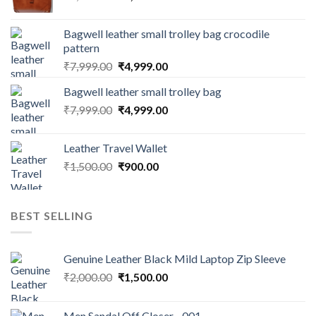
Bagwell leather small trolley bag crocodile
pattern
₹
7,999.00
₹
4,999.00
Bagwell leather small trolley bag
₹
7,999.00
₹
4,999.00
Leather Travel Wallet
₹
1,500.00
₹
900.00
BEST SELLING
Genuine Leather Black Mild Laptop Zip Sleeve
₹
2,000.00
₹
1,500.00
Men Sandal Off Closer - 001