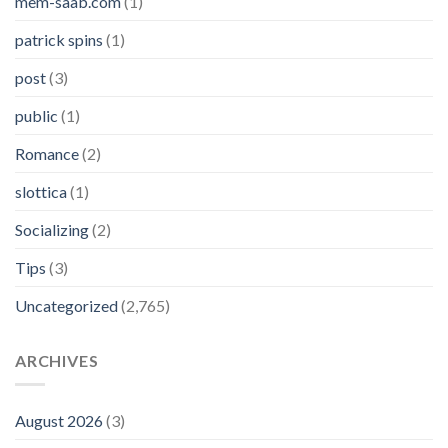
mem-saab.com
(1)
patrick spins
(1)
post
(3)
public
(1)
Romance
(2)
slottica
(1)
Socializing
(2)
Tips
(3)
Uncategorized
(2,765)
ARCHIVES
August 2026
(3)