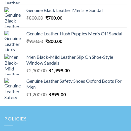
Genuine Black Leather Men's V Sandal
₹
800.00
₹
700.00
Genuine Leather Hush Puppies Men’s Off Sandal
₹
900.00
₹
800.00
Men Black-Mild Leather Slip On Shoe-Style
Window Sandals
₹
2,300.00
₹
1,999.00
Genuine Leather Safety Shoes Oxford Boots For
Men
₹
1,200.00
₹
999.00
POLICIES