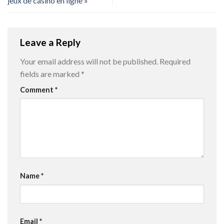
jeux de casino en ligne »
Leave a Reply
Your email address will not be published.
Required
fields are marked
*
Comment
*
Name
*
Email
*