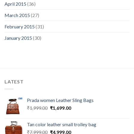
April 2015
(36)
March 2015
(27)
February 2015
(31)
January 2015
(30)
LATEST
Prada women Leather Sling Bags
₹
1,999.00
₹
1,699.00
Tan color leather small trolley bag
₹
7,999.00
₹
4,999.00