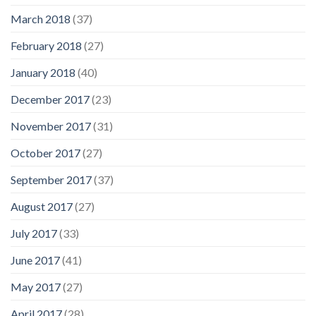
March 2018
(37)
February 2018
(27)
January 2018
(40)
December 2017
(23)
November 2017
(31)
October 2017
(27)
September 2017
(37)
August 2017
(27)
July 2017
(33)
June 2017
(41)
May 2017
(27)
April 2017
(28)