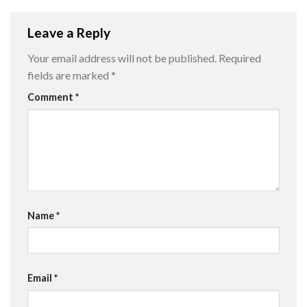
Leave a Reply
Your email address will not be published.
Required
fields are marked
*
Comment
*
Name
*
Email
*