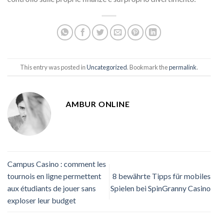
This entry was posted in
Uncategorized
. Bookmark the
permalink
.
AMBUR ONLINE
Campus Casino : comment les
tournois en ligne permettent
8 bewährte Tipps für mobiles
aux étudiants de jouer sans
Spielen bei SpinGranny Casino
exploser leur budget