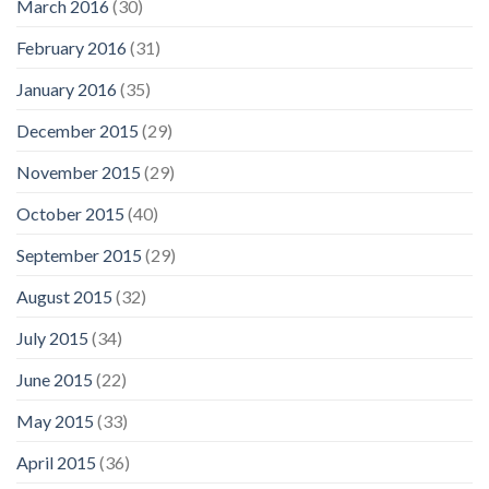
March 2016
(30)
February 2016
(31)
January 2016
(35)
December 2015
(29)
November 2015
(29)
October 2015
(40)
September 2015
(29)
August 2015
(32)
July 2015
(34)
June 2015
(22)
May 2015
(33)
April 2015
(36)