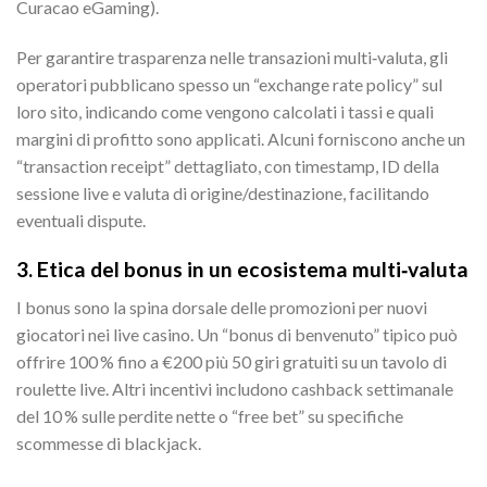
Curacao eGaming).
Per garantire trasparenza nelle transazioni multi‑valuta, gli
operatori pubblicano spesso un “exchange rate policy” sul
loro sito, indicando come vengono calcolati i tassi e quali
margini di profitto sono applicati. Alcuni forniscono anche un
“transaction receipt” dettagliato, con timestamp, ID della
sessione live e valuta di origine/destinazione, facilitando
eventuali dispute.
3. Etica del bonus in un ecosistema multi‑valuta
I bonus sono la spina dorsale delle promozioni per nuovi
giocatori nei live casino. Un “bonus di benvenuto” tipico può
offrire 100 % fino a €200 più 50 giri gratuiti su un tavolo di
roulette live. Altri incentivi includono cashback settimanale
del 10 % sulle perdite nette o “free bet” su specifiche
scommesse di blackjack.