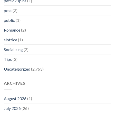
patrick spins
(1)
post
(3)
public
(1)
Romance
(2)
slottica
(1)
Socializing
(2)
Tips
(3)
Uncategorized
(2,763)
ARCHIVES
August 2026
(1)
July 2026
(26)