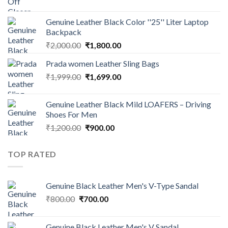
Genuine Leather Black Color ''25'' Liter Laptop
Backpack
₹
2,000.00
₹
1,800.00
Prada women Leather Sling Bags
₹
1,999.00
₹
1,699.00
Genuine Leather Black Mild LOAFERS – Driving
Shoes For Men
₹
1,200.00
₹
900.00
TOP RATED
Genuine Black Leather Men's V-Type Sandal
₹
800.00
₹
700.00
Genuine Black Leather Men's V Sandal