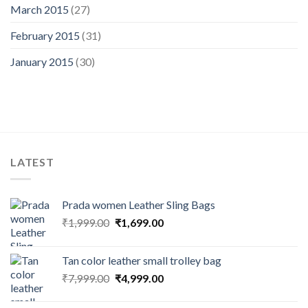
March 2015
(27)
February 2015
(31)
January 2015
(30)
LATEST
Prada women Leather Sling Bags
₹
1,999.00
₹
1,699.00
Tan color leather small trolley bag
₹
7,999.00
₹
4,999.00