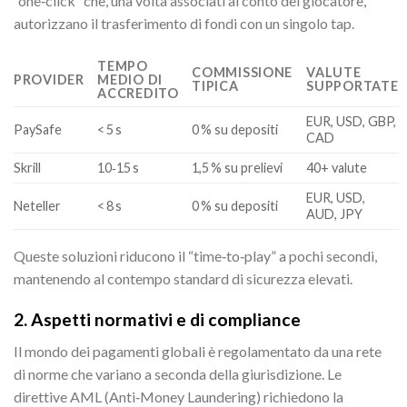
“one‑click” che, una volta associati al conto del giocatore,
autorizzano il trasferimento di fondi con un singolo tap.
TEMPO
COMMISSIONE
VALUTE
PROVIDER
MEDIO DI
TIPICA
SUPPORTATE
ACCREDITO
EUR, USD, GBP,
PaySafe
< 5 s
0 % su depositi
CAD
Skrill
10‑15 s
1,5 % su prelievi
40+ valute
EUR, USD,
Neteller
< 8 s
0 % su depositi
AUD, JPY
Queste soluzioni riducono il “time‑to‑play” a pochi secondi,
mantenendo al contempo standard di sicurezza elevati.
2. Aspetti normativi e di compliance
Il mondo dei pagamenti globali è regolamentato da una rete
di norme che variano a seconda della giurisdizione. Le
direttive AML (Anti‑Money Laundering) richiedono la