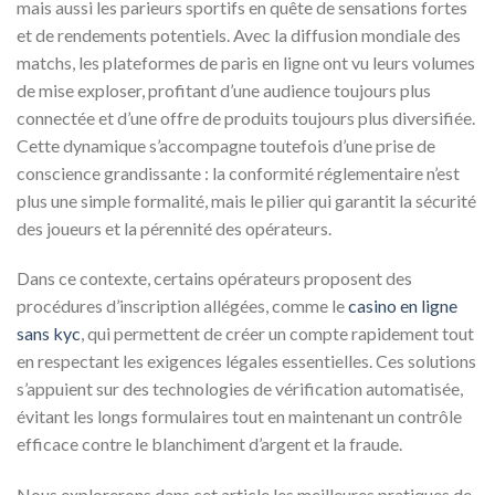
mais aussi les parieurs sportifs en quête de sensations fortes
et de rendements potentiels. Avec la diffusion mondiale des
matchs, les plateformes de paris en ligne ont vu leurs volumes
de mise exploser, profitant d’une audience toujours plus
connectée et d’une offre de produits toujours plus diversifiée.
Cette dynamique s’accompagne toutefois d’une prise de
conscience grandissante : la conformité réglementaire n’est
plus une simple formalité, mais le pilier qui garantit la sécurité
des joueurs et la pérennité des opérateurs.
Dans ce contexte, certains opérateurs proposent des
procédures d’inscription allégées, comme le
casino en ligne
sans kyc
, qui permettent de créer un compte rapidement tout
en respectant les exigences légales essentielles. Ces solutions
s’appuient sur des technologies de vérification automatisée,
évitant les longs formulaires tout en maintenant un contrôle
efficace contre le blanchiment d’argent et la fraude.
Nous explorerons dans cet article les meilleures pratiques de