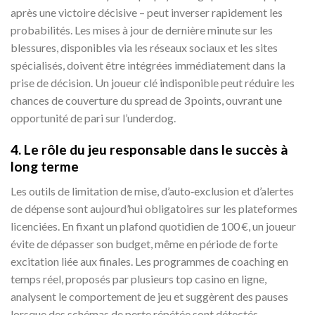
après une victoire décisive – peut inverser rapidement les
probabilités. Les mises à jour de dernière minute sur les
blessures, disponibles via les réseaux sociaux et les sites
spécialisés, doivent être intégrées immédiatement dans la
prise de décision. Un joueur clé indisponible peut réduire les
chances de couverture du spread de 3 points, ouvrant une
opportunité de pari sur l’underdog.
4. Le rôle du jeu responsable dans le succès à
long terme
Les outils de limitation de mise, d’auto‑exclusion et d’alertes
de dépense sont aujourd’hui obligatoires sur les plateformes
licenciées. En fixant un plafond quotidien de 100 €, un joueur
évite de dépasser son budget, même en période de forte
excitation liée aux finales. Les programmes de coaching en
temps réel, proposés par plusieurs top casino en ligne,
analysent le comportement de jeu et suggèrent des pauses
lorsque des schémas de perte répétée sont détectés.