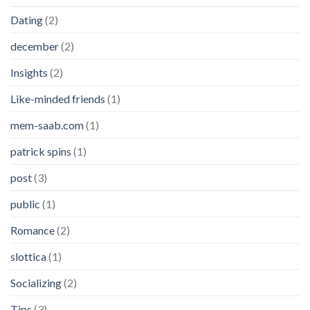
Dating
(2)
december
(2)
Insights
(2)
Like-minded friends
(1)
mem-saab.com
(1)
patrick spins
(1)
post
(3)
public
(1)
Romance
(2)
slottica
(1)
Socializing
(2)
Tips
(3)