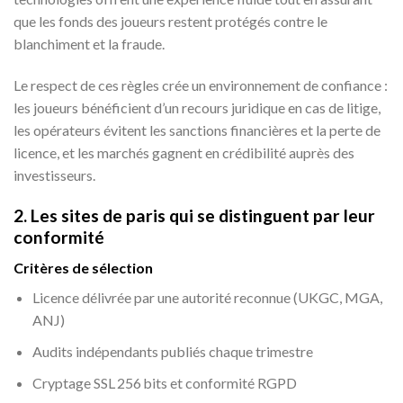
que les fonds des joueurs restent protégés contre le
blanchiment et la fraude.
Le respect de ces règles crée un environnement de confiance :
les joueurs bénéficient d’un recours juridique en cas de litige,
les opérateurs évitent les sanctions financières et la perte de
licence, et les marchés gagnent en crédibilité auprès des
investisseurs.
2. Les sites de paris qui se distinguent par leur
conformité
Critères de sélection
Licence délivrée par une autorité reconnue (UKGC, MGA,
ANJ)
Audits indépendants publiés chaque trimestre
Cryptage SSL 256 bits et conformité RGPD