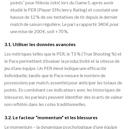
points” pour Nikola Jokić lors du Game 5, après avoir
étudié le PER (Player Efficiency Rating) et constaté une
hausse de 12 % de ses tentatives de tir depuis le dernier
match de saison régulière. Le pari a rapporté 340 € pour
une mise de 200 €, soit +70 %.
3.1. Utiliser les données avancées
Les métriques telles que le PER, le TS % (True Shooting %) et
le Pace permettent d’évaluer la productivité et la vitesse de
jeu d’une équipe. Un PER élevé indique une efficacité
individuelle, tandis que le Pace mesure le nombre de
possessions par match, essentiel pour anticiper les totaux de
points. En combinant ces indicateurs avec les historiques de
blessures, les parieurs peuvent identifier des écarts de valeur
non reflétés dans les cotes traditionnelles.
3.2. Le facteur “momentum” et les blessures
Le momentum – la dynamique psychologique d’une équipe