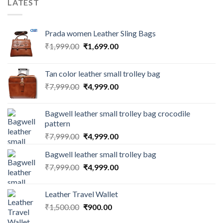
LATEST
Prada women Leather Sling Bags
₹
1,999.00
₹
1,699.00
Tan color leather small trolley bag
₹
7,999.00
₹
4,999.00
Bagwell leather small trolley bag crocodile
pattern
₹
7,999.00
₹
4,999.00
Bagwell leather small trolley bag
₹
7,999.00
₹
4,999.00
Leather Travel Wallet
₹
1,500.00
₹
900.00