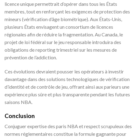
licence unique permettrait d’opérer dans tous les États
membres, tout en renforçant les exigences de protection des
mineurs (vérification d’âge biométrique). Aux États‑Unis,
plusieurs États envisagent un consortium de licences
régionales afin de réduire la fragmentation. Au Canada, le
projet de loi fédéral sur le jeu responsable introduira des
obligations de reporting trimestriel sur les mesures de
prévention de l’addiction.
Ces évolutions devraient pousser les opérateurs à investir
davantage dans des solutions technologiques de vérification
d’identité et de contrôle de jeu, offrant ainsi aux parieurs une
expérience plus sûre et plus transparente pendant les futures
saisons NBA.
Conclusion
Conjuguer expertise des paris NBA et respect scrupuleux des
normes réglementaires constitue la formule gagnante pour