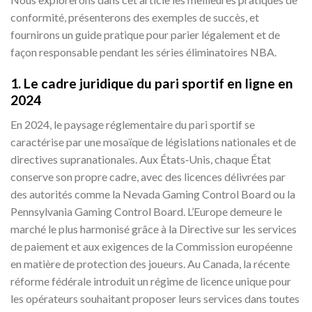
conformité, présenterons des exemples de succès, et
fournirons un guide pratique pour parier légalement et de
façon responsable pendant les séries éliminatoires NBA.
1. Le cadre juridique du pari sportif en ligne en
2024
En 2024, le paysage réglementaire du pari sportif se
caractérise par une mosaïque de législations nationales et de
directives supranationales. Aux États‑Unis, chaque État
conserve son propre cadre, avec des licences délivrées par
des autorités comme la Nevada Gaming Control Board ou la
Pennsylvania Gaming Control Board. L’Europe demeure le
marché le plus harmonisé grâce à la Directive sur les services
de paiement et aux exigences de la Commission européenne
en matière de protection des joueurs. Au Canada, la récente
réforme fédérale introduit un régime de licence unique pour
les opérateurs souhaitant proposer leurs services dans toutes