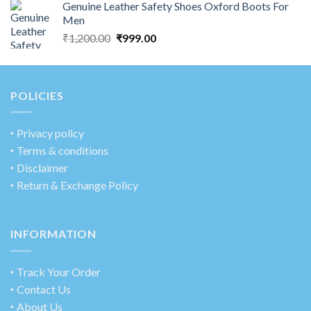
Genuine Leather Safety Shoes Oxford Boots For
Men
₹
1,200.00
₹
999.00
POLICIES
‣
Privacy policy
‣ Terms & conditions
‣ Disclaimer
‣ Return & Exchange Policy
INFORMATION
‣ Track Your Order
‣ Contact Us
‣ About Us