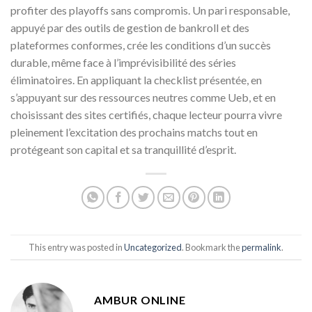
profiter des playoffs sans compromis. Un pari responsable,
appuyé par des outils de gestion de bankroll et des
plateformes conformes, crée les conditions d’un succès
durable, même face à l’imprévisibilité des séries
éliminatoires. En appliquant la checklist présentée, en
s’appuyant sur des ressources neutres comme Ueb, et en
choisissant des sites certifiés, chaque lecteur pourra vivre
pleinement l’excitation des prochains matchs tout en
protégeant son capital et sa tranquillité d’esprit.
This entry was posted in
Uncategorized
. Bookmark the
permalink
.
AMBUR ONLINE