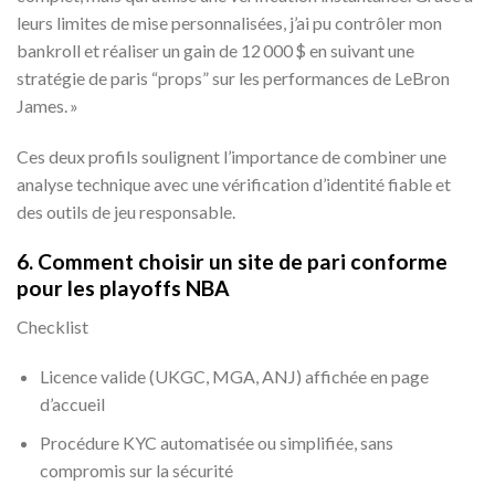
leurs limites de mise personnalisées, j’ai pu contrôler mon
bankroll et réaliser un gain de 12 000 $ en suivant une
stratégie de paris “props” sur les performances de LeBron
James. »
Ces deux profils soulignent l’importance de combiner une
analyse technique avec une vérification d’identité fiable et
des outils de jeu responsable.
6. Comment choisir un site de pari conforme
pour les playoffs NBA
Checklist
Licence valide (UKGC, MGA, ANJ) affichée en page
d’accueil
Procédure KYC automatisée ou simplifiée, sans
compromis sur la sécurité