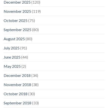
December 2025
(120)
November 2025
(119)
October 2025
(75)
September 2025
(80)
August 2025
(80)
July 2025
(91)
June 2025
(44)
May 2025
(2)
December 2018
(34)
November 2018
(38)
October 2018
(30)
September 2018
(33)