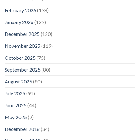
February 2026
(138)
January 2026
(129)
December 2025
(120)
November 2025
(119)
October 2025
(75)
September 2025
(80)
August 2025
(80)
July 2025
(91)
June 2025
(44)
May 2025
(2)
December 2018
(34)