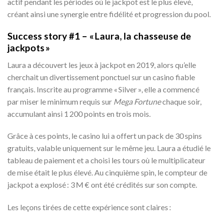
actif pendant les périodes où le jackpot est le plus élevé,
créant ainsi une synergie entre fidélité et progression du pool.
Success story #1 – « Laura, la chasseuse de
jackpots »
Laura a découvert les jeux à jackpot en 2019, alors qu’elle
cherchait un divertissement ponctuel sur un casino fiable
français. Inscrite au programme « Silver », elle a commencé
par miser le minimum requis sur
Mega Fortune
chaque soir,
accumulant ainsi 1 200 points en trois mois.
Grâce à ces points, le casino lui a offert un pack de 30 spins
gratuits, valable uniquement sur le même jeu. Laura a étudié le
tableau de paiement et a choisi les tours où le multiplicateur
de mise était le plus élevé. Au cinquième spin, le compteur de
jackpot a explosé : 3 M € ont été crédités sur son compte.
Les leçons tirées de cette expérience sont claires :