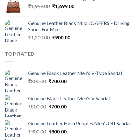
₹
1,999.00
₹
1,699.00
Genuine Leather Black Mild LOAFERS – Driving
Shoes For Men
₹
1,200.00
₹
900.00
TOP RATED
Genuine Black Leather Men's V-Type Sandal
₹
800.00
₹
700.00
Genuine Black Leather Men's V Sandal
₹
800.00
₹
700.00
Genuine Leather Hush Puppies Men’s Off Sandal
₹
900.00
₹
800.00