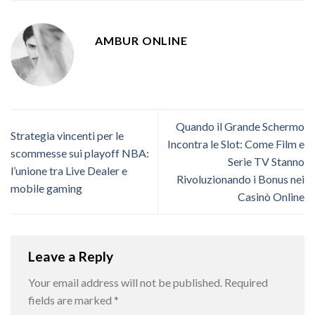
AMBUR ONLINE
Quando il Grande Schermo
Strategia vincenti per le
Incontra le Slot: Come Film e
scommesse sui playoff NBA:
Serie TV Stanno
l’unione tra Live Dealer e
Rivoluzionando i Bonus nei
mobile gaming
Casinò Online
Leave a Reply
Your email address will not be published.
Required
fields are marked
*