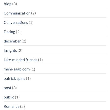
blog
(8)
Communication
(2)
Conversations
(1)
Dating
(2)
december
(2)
Insights
(2)
Like-minded friends
(1)
mem-saab.com
(1)
patrick spins
(1)
post
(3)
public
(1)
Romance
(2)