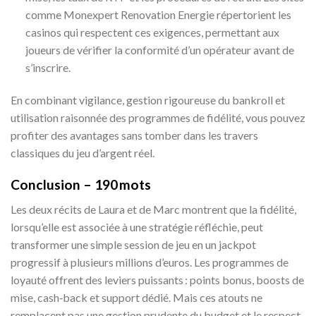
comme Monexpert Renovation Energie répertorient les
casinos qui respectent ces exigences, permettant aux
joueurs de vérifier la conformité d’un opérateur avant de
s’inscrire.
En combinant vigilance, gestion rigoureuse du bankroll et
utilisation raisonnée des programmes de fidélité, vous pouvez
profiter des avantages sans tomber dans les travers
classiques du jeu d’argent réel.
Conclusion – 190 mots
Les deux récits de Laura et de Marc montrent que la fidélité,
lorsqu’elle est associée à une stratégie réfléchie, peut
transformer une simple session de jeu en un jackpot
progressif à plusieurs millions d’euros. Les programmes de
loyauté offrent des leviers puissants : points bonus, boosts de
mise, cash‑back et support dédié. Mais ces atouts ne
remplacent pas une gestion prudente du budget et le respect