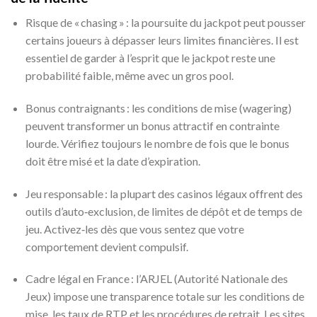
Risque de « chasing » : la poursuite du jackpot peut pousser
certains joueurs à dépasser leurs limites financières. Il est
essentiel de garder à l’esprit que le jackpot reste une
probabilité faible, même avec un gros pool.
Bonus contraignants : les conditions de mise (wagering)
peuvent transformer un bonus attractif en contrainte
lourde. Vérifiez toujours le nombre de fois que le bonus
doit être misé et la date d’expiration.
Jeu responsable : la plupart des casinos légaux offrent des
outils d’auto‑exclusion, de limites de dépôt et de temps de
jeu. Activez‑les dès que vous sentez que votre
comportement devient compulsif.
Cadre légal en France : l’ARJEL (Autorité Nationale des
Jeux) impose une transparence totale sur les conditions de
mise, les taux de RTP et les procédures de retrait. Les sites