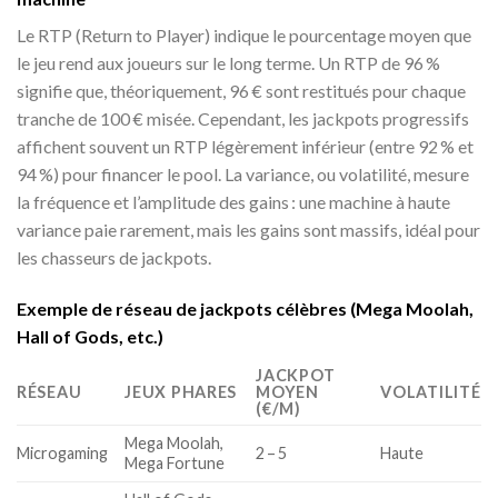
Le RTP (Return to Player) indique le pourcentage moyen que
le jeu rend aux joueurs sur le long terme. Un RTP de 96 %
signifie que, théoriquement, 96 € sont restitués pour chaque
tranche de 100 € misée. Cependant, les jackpots progressifs
affichent souvent un RTP légèrement inférieur (entre 92 % et
94 %) pour financer le pool. La variance, ou volatilité, mesure
la fréquence et l’amplitude des gains : une machine à haute
variance paie rarement, mais les gains sont massifs, idéal pour
les chasseurs de jackpots.
Exemple de réseau de jackpots célèbres (Mega Moolah,
Hall of Gods, etc.)
JACKPOT
RÉSEAU
JEUX PHARES
MOYEN
VOLATILITÉ
(€/M)
Mega Moolah,
Microgaming
2 – 5
Haute
Mega Fortune