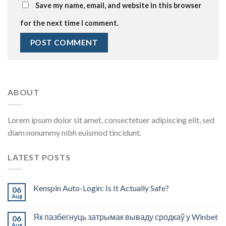
Save my name, email, and website in this browser
for the next time I comment.
ABOUT
Lorem ipsum dolor sit amet, consectetuer adipiscing elit, sed
diam nonummy nibh euismod tincidunt.
LATEST POSTS
Kenspin Auto-Login: Is It Actually Safe?
06
Aug
Як пазбегнуць затрымак вываду сродкаў у Winbet
06
Aug