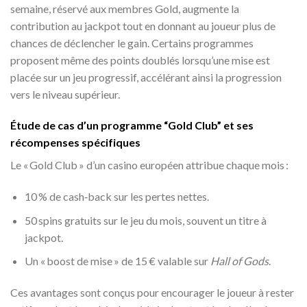
semaine, réservé aux membres Gold, augmente la
contribution au jackpot tout en donnant au joueur plus de
chances de déclencher le gain. Certains programmes
proposent même des points doublés lorsqu’une mise est
placée sur un jeu progressif, accélérant ainsi la progression
vers le niveau supérieur.
Étude de cas d’un programme “Gold Club” et ses
récompenses spécifiques
Le « Gold Club » d’un casino européen attribue chaque mois :
10 % de cash‑back sur les pertes nettes.
50 spins gratuits sur le jeu du mois, souvent un titre à
jackpot.
Un « boost de mise » de 15 € valable sur
Hall of Gods
.
Ces avantages sont conçus pour encourager le joueur à rester