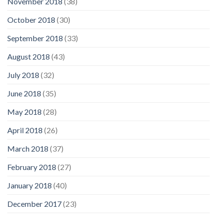
November 2018
(38)
October 2018
(30)
September 2018
(33)
August 2018
(43)
July 2018
(32)
June 2018
(35)
May 2018
(28)
April 2018
(26)
March 2018
(37)
February 2018
(27)
January 2018
(40)
December 2017
(23)