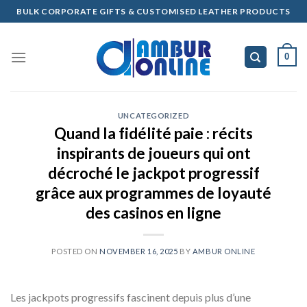
Skip
BULK CORPORATE GIFTS & CUSTOMISED LEATHER PRODUCTS
to
content
0
UNCATEGORIZED
Quand la fidélité paie : récits
inspirants de joueurs qui ont
décroché le jackpot progressif
grâce aux programmes de loyauté
des casinos en ligne
POSTED ON
NOVEMBER 16, 2025
BY
AMBUR ONLINE
Les jackpots progressifs fascinent depuis plus d’une