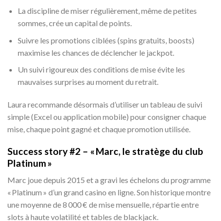
La discipline de miser régulièrement, même de petites
sommes, crée un capital de points.
Suivre les promotions ciblées (spins gratuits, boosts)
maximise les chances de déclencher le jackpot.
Un suivi rigoureux des conditions de mise évite les
mauvaises surprises au moment du retrait.
Laura recommande désormais d’utiliser un tableau de suivi
simple (Excel ou application mobile) pour consigner chaque
mise, chaque point gagné et chaque promotion utilisée.
Success story #2 – « Marc, le stratège du club
Platinum »
Marc joue depuis 2015 et a gravi les échelons du programme
« Platinum » d’un grand casino en ligne. Son historique montre
une moyenne de 8 000 € de mise mensuelle, répartie entre
slots à haute volatilité et tables de blackjack.