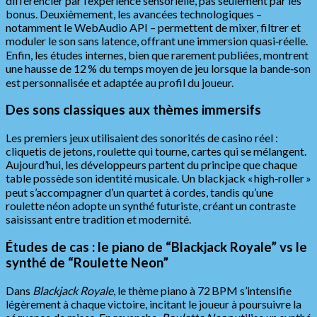
différencier par l’expérience sensorielle, pas seulement par les
bonus. Deuxièmement, les avancées technologiques –
notamment le WebAudio API – permettent de mixer, filtrer et
moduler le son sans latence, offrant une immersion quasi‑réelle.
Enfin, les études internes, bien que rarement publiées, montrent
une hausse de 12 % du temps moyen de jeu lorsque la bande‑son
est personnalisée et adaptée au profil du joueur.
Des sons classiques aux thèmes immersifs
Les premiers jeux utilisaient des sonorités de casino réel :
cliquetis de jetons, roulette qui tourne, cartes qui se mélangent.
Aujourd’hui, les développeurs partent du principe que chaque
table possède son identité musicale. Un blackjack « high‑roller »
peut s’accompagner d’un quartet à cordes, tandis qu’une
roulette néon adopte un synthé futuriste, créant un contraste
saisissant entre tradition et modernité.
Études de cas : le piano de “Blackjack Royale” vs le
synthé de “Roulette Neon”
Dans
Blackjack Royale
, le thème piano à 72 BPM s’intensifie
légèrement à chaque victoire, incitant le joueur à poursuivre la