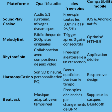
Compatibilit
Plateforme
Qualité audio
des
mobile
free‑spins
Audio 5.1
Free‑spin
SoundPlay
surround,
iOS & Android
toutes les
Casino
mixages
natifs
30 min (RTP
dynamiques
96,5 %)
Bibliothèque de
Trigger
Optimisé
MelodyBet
200 pistes
après 3 gains
HTML5
originales
consécutifs
Collaboration
Free‑spin
avec
Application
RhythmSpin
aléatoire lié à
compositeurs
dédiée
un crescendo
de jeux vidéo
Bonus
Son 3D binaural,
quotidien
Responsive
HarmonyCasino
personnalisation
basé sur le
design
EQ
tempo
Free‑spins
Musique
Supporte les
déclenchés
BeatJack
adaptative en
casques
par
temps réel
Bluetooth
changements
de BPM