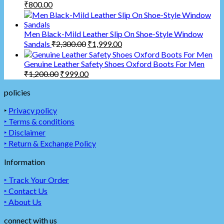
₹
800.00
Men Black-Mild Leather Slip On Shoe-Style Window
Sandals
₹
2,300.00
₹
1,999.00
Genuine Leather Safety Shoes Oxford Boots For Men
₹
1,200.00
₹
999.00
policies
‣
Privacy policy
‣ Terms & conditions
‣ Disclaimer
‣ Return & Exchange Policy
Information
‣ Track Your Order
‣ Contact Us
‣ About Us
connect with us