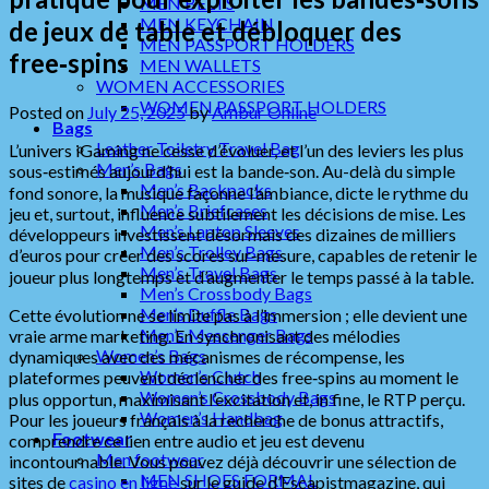
MEN BELTS
MEN KEYCHAIN
de jeux de table et débloquer des
MEN PASSPORT HOLDERS
free‑spins
MEN WALLETS
WOMEN ACCESSORIES
WOMEN PASSPORT HOLDERS
Posted on
July 25, 2025
by
Ambur Online
Bags
Leather Toiletry Travel Bag
L’univers iGaming ne cesse d’évoluer, et l’un des leviers les plus
Men’s Bags
sous‑estimés aujourd’hui est la bande‑son. Au-delà du simple
Men’s Backpacks
fond sonore, la musique façonne l’ambiance, dicte le rythme du
Men’s Briefcases
jeu et, surtout, influence subtilement les décisions de mise. Les
Men’s Laptop Sleeves
développeurs investissent désormais des dizaines de milliers
Men’s Trolley Bags
d’euros pour créer des scores sur‑mesure, capables de retenir le
Men’s Travel Bags
joueur plus longtemps et d’augmenter le temps passé à la table.
Men’s Crossbody Bags
Men’s Duffle Bags
Cette évolution ne se limite pas à l’immersion ; elle devient une
Men’s Messenger Bags
vraie arme marketing. En synchronisant des mélodies
Women’s Bags
dynamiques avec des mécanismes de récompense, les
Women’s Clutch
plateformes peuvent déclencher des free‑spins au moment le
Women’s Crossbody Bags
plus opportun, maximisant l’excitation et, in fine, le RTP perçu.
Women’s Handbag
Pour les joueurs français à la recherche de bonus attractifs,
Footwear
comprendre ce lien entre audio et jeu est devenu
Men footwear
incontournable. Vous pouvez déjà découvrir une sélection de
MEN SHOES FORMAL
sites de
casino en ligne
sur le guide d’Escapistmagazine, qui