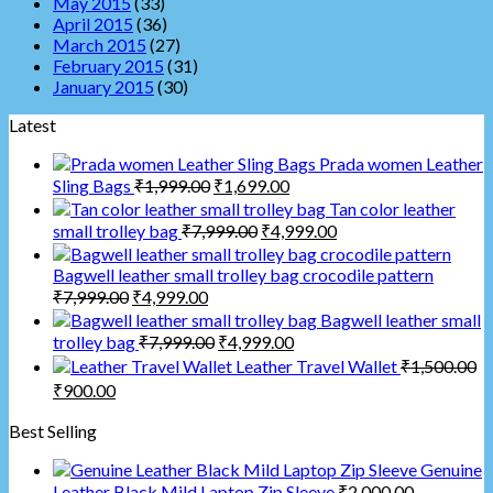
May 2015
(33)
April 2015
(36)
March 2015
(27)
February 2015
(31)
January 2015
(30)
Latest
Prada women Leather
Sling Bags
₹
1,999.00
₹
1,699.00
Tan color leather
small trolley bag
₹
7,999.00
₹
4,999.00
Bagwell leather small trolley bag crocodile pattern
₹
7,999.00
₹
4,999.00
Bagwell leather small
trolley bag
₹
7,999.00
₹
4,999.00
Leather Travel Wallet
₹
1,500.00
₹
900.00
Best Selling
Genuine
Leather Black Mild Laptop Zip Sleeve
₹
2,000.00