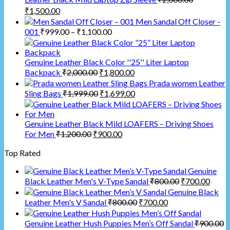
₹
1,500.00
Men Sandal Off Closer -
001
₹
999.00
–
₹
1,100.00
Genuine Leather Black Color ''25'' Liter Laptop
Backpack
₹
2,000.00
₹
1,800.00
Prada women Leather
Sling Bags
₹
1,999.00
₹
1,699.00
Genuine Leather Black Mild LOAFERS – Driving Shoes
For Men
₹
1,200.00
₹
900.00
Top Rated
Genuine
Black Leather Men's V-Type Sandal
₹
800.00
₹
700.00
Genuine Black
Leather Men's V Sandal
₹
800.00
₹
700.00
Genuine Leather Hush Puppies Men’s Off Sandal
₹
900.00