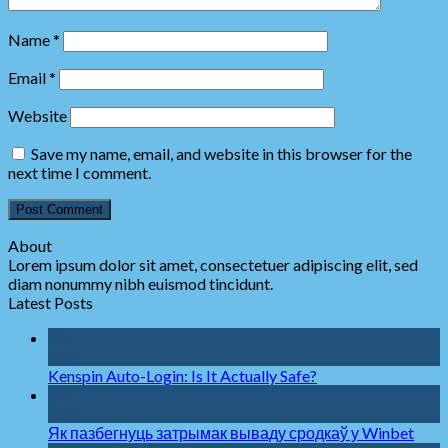
Name
*
Email
*
Website
Save my name, email, and website in this browser for the
next time I comment.
About
Lorem ipsum dolor sit amet, consectetuer adipiscing elit, sed
diam nonummy nibh euismod tincidunt.
Latest Posts
06
Aug
Kenspin Auto-Login: Is It Actually Safe?
06
Aug
Як пазбегнуць затрымак вываду сродкаў у Winbet