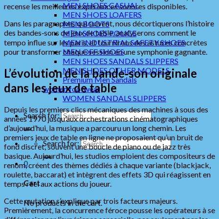
MEN SHOES CASUAL
recense les meilleures expériences sonores disponibles.
MEN SHOES LOAFERS
Dans les paragraphes qui suivent, nous décortiquerons l’histoire
MEN BOOTS
des bandes‑sons de jeux de table, analyserons comment le
MEN SHOES POLICE
tempo influe sur les paris, et fournirons des astuces concrètes
MEN INDUSTRIAL SAFETY SHOES
pour transformer chaque session en une symphonie gagnante.
MEN OFF SHOES
MEN SHOES SANDALS SLIPPERS
MEN SHOES OTHER MODELS
L’évolution de la bande‑son originale
Premium Men Sandals
dans les jeux de table
women footwear
WOMEN SANDALS SLIPPERS
Depuis les premiers clics mécaniques des machines à sous des
Search for:
années 1970 jusqu’aux orchestrations cinématographiques
d’aujourd’hui, la musique a parcouru un long chemin. Les
premiers jeux de table en ligne ne proposaient qu’un bruit de
Search for:
fond discret, souvent une boucle de piano ou de jazz très
basique. Aujourd’hui, les studios emploient des compositeurs de
0
renom, créent des thèmes dédiés à chaque variante (blackjack,
roulette, baccarat) et intègrent des effets 3D qui réagissent en
Cart
temps réel aux actions du joueur.
Cette mutation s’explique par trois facteurs majeurs.
No products in the cart.
Premièrement, la concurrence féroce pousse les opérateurs à se