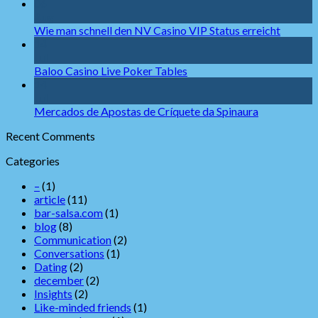
06
Aug
Wie man schnell den NV Casino VIP Status erreicht
14
Jul
Baloo Casino Live Poker Tables
14
Jul
Mercados de Apostas de Críquete da Spinaura
Recent Comments
Categories
–
(1)
article
(11)
bar-salsa.com
(1)
blog
(8)
Communication
(2)
Conversations
(1)
Dating
(2)
december
(2)
Insights
(2)
Like-minded friends
(1)