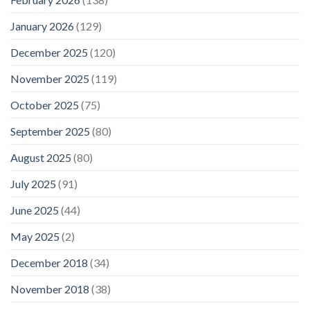
January 2026
(129)
December 2025
(120)
November 2025
(119)
October 2025
(75)
September 2025
(80)
August 2025
(80)
July 2025
(91)
June 2025
(44)
May 2025
(2)
December 2018
(34)
November 2018
(38)