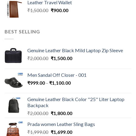
Leather Travel Wallet
₹
1,500.00
₹
900.00
BEST SELLING
Genuine Leather Black Mild Laptop Zip Sleeve
₹
2,000.00
₹
1,500.00
Men Sandal Off Closer - 001
₹
999.00
–
₹
1,100.00
Genuine Leather Black Color ''25'' Liter Laptop
Backpack
₹
2,000.00
₹
1,800.00
Prada women Leather Sling Bags
₹
1,999.00
₹
1,699.00