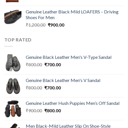
Genuine Leather Black Mild LOAFERS – Driving
Shoes For Men
₹
1,200.00
₹
900.00
TOP RATED
Genuine Black Leather Men's V-Type Sandal
₹
800.00
₹
700.00
Genuine Black Leather Men's V Sandal
₹
800.00
₹
700.00
Genuine Leather Hush Puppies Men’s Off Sandal
₹
900.00
₹
800.00
Men Black-Mild Leather Slip On Shoe-Style