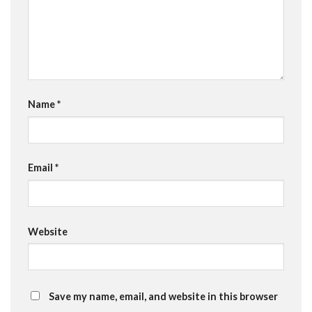
Name
*
Email
*
Website
Save my name, email, and website in this browser