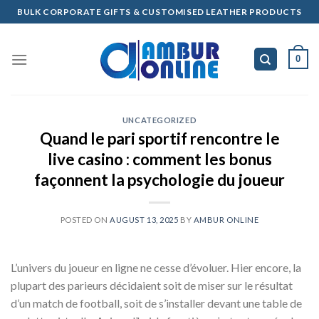
Skip
BULK CORPORATE GIFTS & CUSTOMISED LEATHER PRODUCTS
to
content
0
UNCATEGORIZED
Quand le pari sportif rencontre le
live casino : comment les bonus
façonnent la psychologie du joueur
POSTED ON
AUGUST 13, 2025
BY
AMBUR ONLINE
L’univers du joueur en ligne ne cesse d’évoluer. Hier encore, la
plupart des parieurs décidaient soit de miser sur le résultat
d’un match de football, soit de s’installer devant une table de