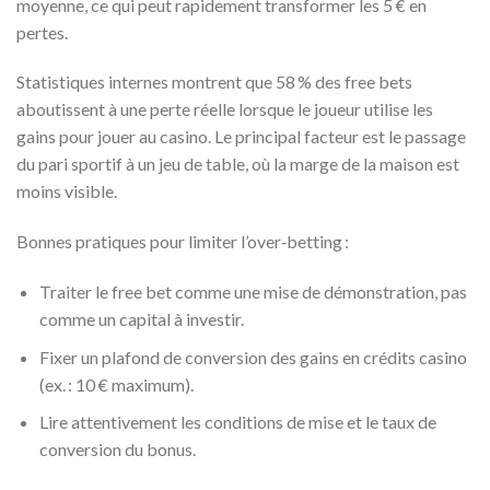
moyenne, ce qui peut rapidement transformer les 5 € en
pertes.
Statistiques internes montrent que 58 % des free bets
aboutissent à une perte réelle lorsque le joueur utilise les
gains pour jouer au casino. Le principal facteur est le passage
du pari sportif à un jeu de table, où la marge de la maison est
moins visible.
Bonnes pratiques pour limiter l’over‑betting :
Traiter le free bet comme une mise de démonstration, pas
comme un capital à investir.
Fixer un plafond de conversion des gains en crédits casino
(ex. : 10 € maximum).
Lire attentivement les conditions de mise et le taux de
conversion du bonus.