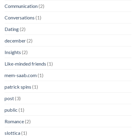
Communication
(2)
Conversations
(1)
Dating
(2)
december
(2)
Insights
(2)
Like-minded friends
(1)
mem-saab.com
(1)
patrick spins
(1)
post
(3)
public
(1)
Romance
(2)
slottica
(1)