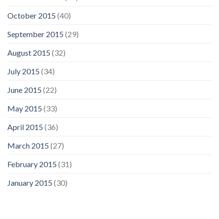
October 2015
(40)
September 2015
(29)
August 2015
(32)
July 2015
(34)
June 2015
(22)
May 2015
(33)
April 2015
(36)
March 2015
(27)
February 2015
(31)
January 2015
(30)