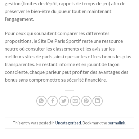
gestion (limites de dépôt, rappels de temps de jeu) afin de
préserver le bien‑être du joueur tout en maintenant
l’engagement.
Pour ceux qui souhaitent comparer les différentes
propositions, le Site De Paris Sportif reste une ressource
neutre où consulter les classements et les avis sur les
meilleurs sites de paris, ainsi que sur les offres bonus les plus
transparentes. En restant informé et en jouant de façon
consciente, chaque parieur peut profiter des avantages des
bonus sans compromettre sa sécurité financière.
This entry was posted in
Uncategorized
. Bookmark the
permalink
.