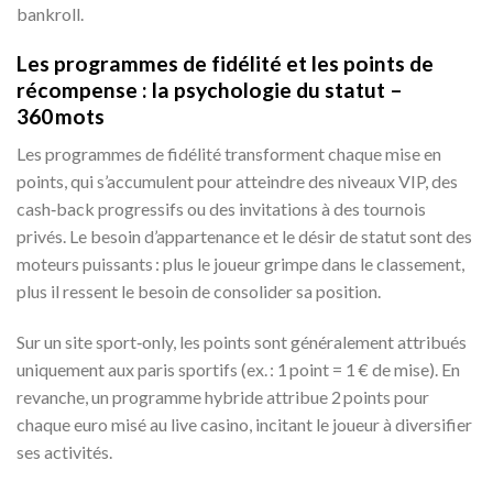
bankroll.
Les programmes de fidélité et les points de
récompense : la psychologie du statut –
360 mots
Les programmes de fidélité transforment chaque mise en
points, qui s’accumulent pour atteindre des niveaux VIP, des
cash‑back progressifs ou des invitations à des tournois
privés. Le besoin d’appartenance et le désir de statut sont des
moteurs puissants : plus le joueur grimpe dans le classement,
plus il ressent le besoin de consolider sa position.
Sur un site sport‑only, les points sont généralement attribués
uniquement aux paris sportifs (ex. : 1 point = 1 € de mise). En
revanche, un programme hybride attribue 2 points pour
chaque euro misé au live casino, incitant le joueur à diversifier
ses activités.