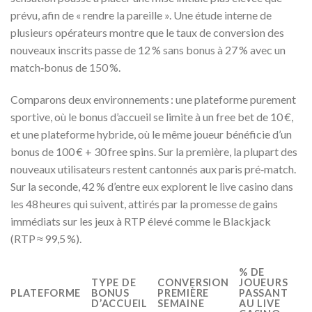
prévu, afin de « rendre la pareille ». Une étude interne de
plusieurs opérateurs montre que le taux de conversion des
nouveaux inscrits passe de 12 % sans bonus à 27 % avec un
match‑bonus de 150 %.
Comparons deux environnements : une plateforme purement
sportive, où le bonus d’accueil se limite à un free bet de 10 €,
et une plateforme hybride, où le même joueur bénéficie d’un
bonus de 100 € + 30 free spins. Sur la première, la plupart des
nouveaux utilisateurs restent cantonnés aux paris pré‑match.
Sur la seconde, 42 % d’entre eux explorent le live casino dans
les 48 heures qui suivent, attirés par la promesse de gains
immédiats sur les jeux à RTP élevé comme le Blackjack
(RTP ≈ 99,5 %).
% DE
TYPE DE
CONVERSION
JOUEURS
PLATEFORME
BONUS
PREMIÈRE
PASSANT
D’ACCUEIL
SEMAINE
AU LIVE