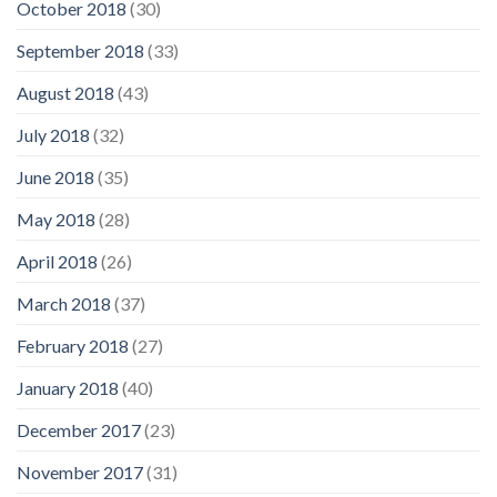
October 2018
(30)
September 2018
(33)
August 2018
(43)
July 2018
(32)
June 2018
(35)
May 2018
(28)
April 2018
(26)
March 2018
(37)
February 2018
(27)
January 2018
(40)
December 2017
(23)
November 2017
(31)