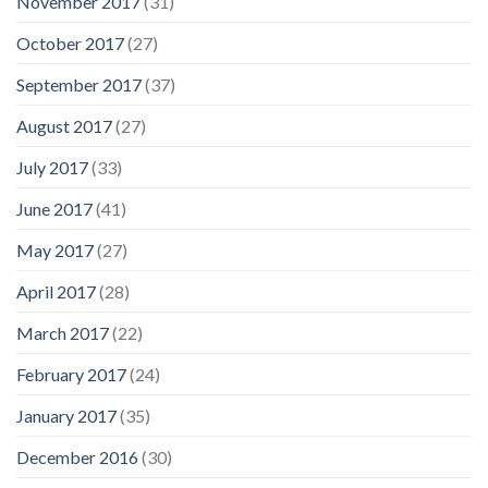
November 2017
(31)
October 2017
(27)
September 2017
(37)
August 2017
(27)
July 2017
(33)
June 2017
(41)
May 2017
(27)
April 2017
(28)
March 2017
(22)
February 2017
(24)
January 2017
(35)
December 2016
(30)