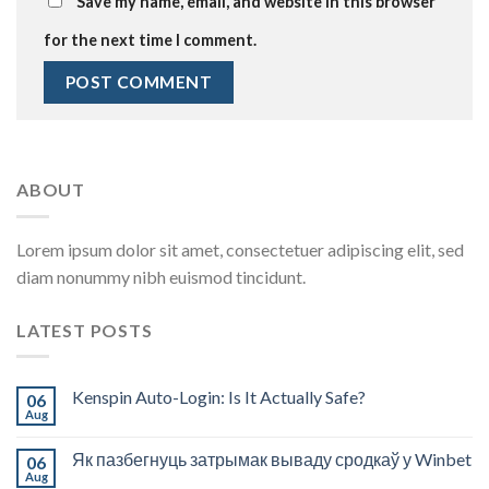
Save my name, email, and website in this browser
for the next time I comment.
ABOUT
Lorem ipsum dolor sit amet, consectetuer adipiscing elit, sed
diam nonummy nibh euismod tincidunt.
LATEST POSTS
Kenspin Auto-Login: Is It Actually Safe?
06
Aug
Як пазбегнуць затрымак вываду сродкаў у Winbet
06
Aug