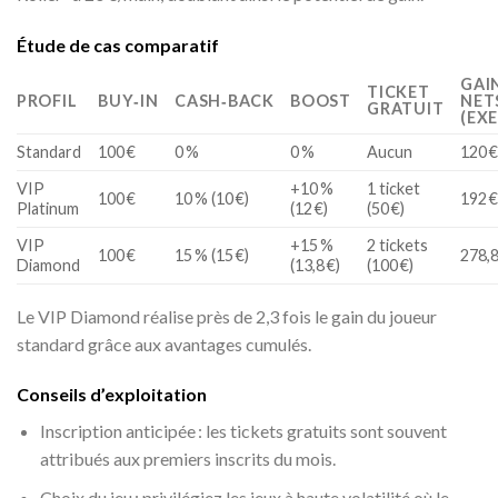
Étude de cas comparatif
GAI
TICKET
PROFIL
BUY‑IN
CASH‑BACK
BOOST
NET
GRATUIT
(EX
Standard
100 €
0 %
0 %
Aucun
120 
VIP
+10 %
1 ticket
100 €
10 % (10 €)
192 
Platinum
(12 €)
(50 €)
VIP
+15 %
2 tickets
100 €
15 % (15 €)
278,8
Diamond
(13,8 €)
(100 €)
Le VIP Diamond réalise près de 2,3 fois le gain du joueur
standard grâce aux avantages cumulés.
Conseils d’exploitation
Inscription anticipée : les tickets gratuits sont souvent
attribués aux premiers inscrits du mois.
Choix du jeu : privilégiez les jeux à haute volatilité où le