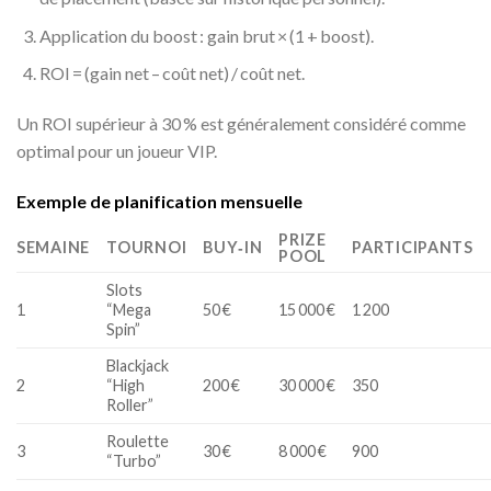
Application du boost : gain brut × (1 + boost).
ROI = (gain net – coût net) / coût net.
Un ROI supérieur à 30 % est généralement considéré comme
optimal pour un joueur VIP.
Exemple de planification mensuelle
PRIZE
SEMAINE
TOURNOI
BUY‑IN
PARTICIPANTS
POOL
Slots
1
“Mega
50 €
15 000 €
1 200
Spin”
Blackjack
2
“High
200 €
30 000 €
350
Roller”
Roulette
3
30 €
8 000 €
900
“Turbo”