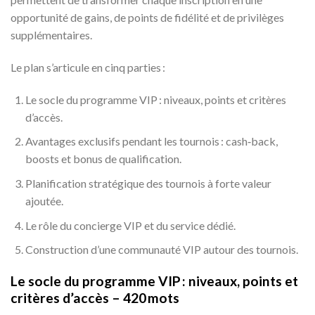
opportunité de gains, de points de fidélité et de privilèges
supplémentaires.
Le plan s’articule en cinq parties :
Le socle du programme VIP : niveaux, points et critères
d’accès.
Avantages exclusifs pendant les tournois : cash‑back,
boosts et bonus de qualification.
Planification stratégique des tournois à forte valeur
ajoutée.
Le rôle du concierge VIP et du service dédié.
Construction d’une communauté VIP autour des tournois.
Le socle du programme VIP : niveaux, points et
critères d’accès – 420 mots