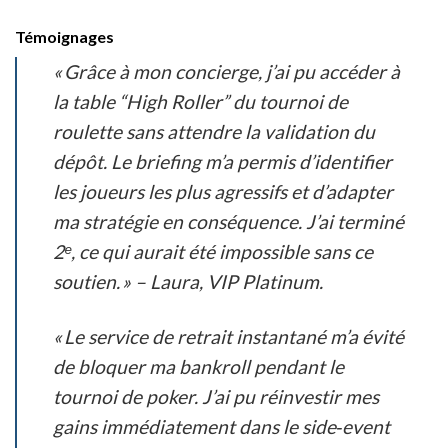
Témoignages
« Grâce à mon concierge, j’ai pu accéder à
la table “High Roller” du tournoi de
roulette sans attendre la validation du
dépôt. Le briefing m’a permis d’identifier
les joueurs les plus agressifs et d’adapter
ma stratégie en conséquence. J’ai terminé
2ᵉ, ce qui aurait été impossible sans ce
soutien. »
– Laura, VIP Platinum.
« Le service de retrait instantané m’a évité
de bloquer ma bankroll pendant le
tournoi de poker. J’ai pu réinvestir mes
gains immédiatement dans le side‑event