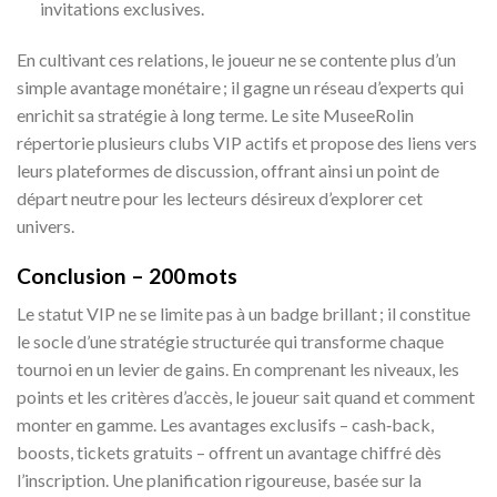
invitations exclusives.
En cultivant ces relations, le joueur ne se contente plus d’un
simple avantage monétaire ; il gagne un réseau d’experts qui
enrichit sa stratégie à long terme. Le site MuseeRolin
répertorie plusieurs clubs VIP actifs et propose des liens vers
leurs plateformes de discussion, offrant ainsi un point de
départ neutre pour les lecteurs désireux d’explorer cet
univers.
Conclusion – 200 mots
Le statut VIP ne se limite pas à un badge brillant ; il constitue
le socle d’une stratégie structurée qui transforme chaque
tournoi en un levier de gains. En comprenant les niveaux, les
points et les critères d’accès, le joueur sait quand et comment
monter en gamme. Les avantages exclusifs – cash‑back,
boosts, tickets gratuits – offrent un avantage chiffré dès
l’inscription. Une planification rigoureuse, basée sur la