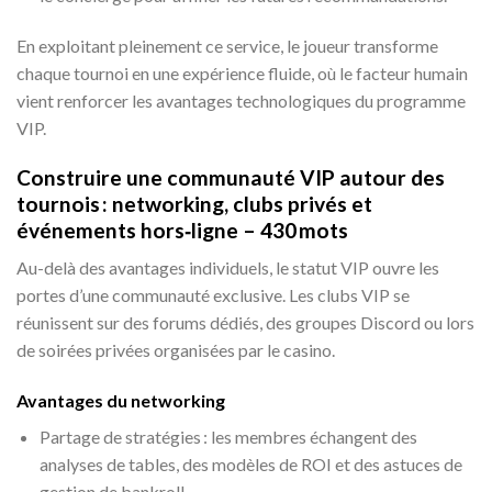
En exploitant pleinement ce service, le joueur transforme
chaque tournoi en une expérience fluide, où le facteur humain
vient renforcer les avantages technologiques du programme
VIP.
Construire une communauté VIP autour des
tournois : networking, clubs privés et
événements hors‑ligne – 430 mots
Au-delà des avantages individuels, le statut VIP ouvre les
portes d’une communauté exclusive. Les clubs VIP se
réunissent sur des forums dédiés, des groupes Discord ou lors
de soirées privées organisées par le casino.
Avantages du networking
Partage de stratégies : les membres échangent des
analyses de tables, des modèles de ROI et des astuces de
gestion de bankroll.