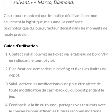
suivant. »
– Marco, Diamond.
Ces retours montrent que le soutien dédié améliore non
seulement la logistique, mais aussi la confiance
psychologique du joueur, facteur décisif dans les moments de
haute pression.
Guide d’utilisation
Contact initial : ouvrez un ticket via le tableau de bord VIP
en indiquant le tournoi visé.
Planification : demandez un briefing et fixez les limites de
dépôt.
Suivi : activez les notifications push pour être alerté de
toute modification du cash‑back ou du boost pendant le
jeu.
Feedback : à la fin du tournoi, partagez vos résultats avec
le concierge pour affiner les futures recommandations.