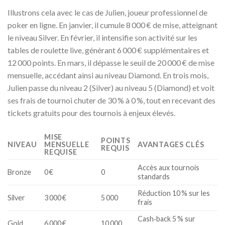
Illustrons cela avec le cas de Julien, joueur professionnel de
poker en ligne. En janvier, il cumule 8 000 € de mise, atteignant
le niveau Silver. En février, il intensifie son activité sur les
tables de roulette live, générant 6 000 € supplémentaires et
12 000 points. En mars, il dépasse le seuil de 20 000 € de mise
mensuelle, accédant ainsi au niveau Diamond. En trois mois,
Julien passe du niveau 2 (Silver) au niveau 5 (Diamond) et voit
ses frais de tournoi chuter de 30 % à 0 %, tout en recevant des
tickets gratuits pour des tournois à enjeux élevés.
MISE
POINTS
NIVEAU
MENSUELLE
AVANTAGES CLÉS
REQUIS
REQUISE
Accès aux tournois
Bronze
0 €
0
standards
Réduction 10 % sur les
Silver
3 000 €
5 000
frais
Cash‑back 5 % sur
Gold
6 000 €
10 000