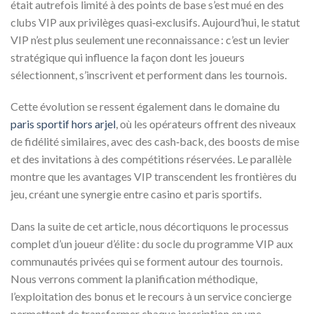
était autrefois limité à des points de base s’est mué en des
clubs VIP aux privilèges quasi‑exclusifs. Aujourd’hui, le statut
VIP n’est plus seulement une reconnaissance : c’est un levier
stratégique qui influence la façon dont les joueurs
sélectionnent, s’inscrivent et performent dans les tournois.
Cette évolution se ressent également dans le domaine du
paris sportif hors arjel
, où les opérateurs offrent des niveaux
de fidélité similaires, avec des cash‑back, des boosts de mise
et des invitations à des compétitions réservées. Le parallèle
montre que les avantages VIP transcendent les frontières du
jeu, créant une synergie entre casino et paris sportifs.
Dans la suite de cet article, nous décortiquons le processus
complet d’un joueur d’élite : du socle du programme VIP aux
communautés privées qui se forment autour des tournois.
Nous verrons comment la planification méthodique,
l’exploitation des bonus et le recours à un service concierge
permettent de transformer chaque inscription en une