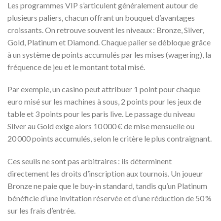
Les programmes VIP s’articulent généralement autour de
plusieurs paliers, chacun offrant un bouquet d’avantages
croissants. On retrouve souvent les niveaux : Bronze, Silver,
Gold, Platinum et Diamond. Chaque palier se débloque grâce
à un système de points accumulés par les mises (wagering), la
fréquence de jeu et le montant total misé.
Par exemple, un casino peut attribuer 1 point pour chaque
euro misé sur les machines à sous, 2 points pour les jeux de
table et 3 points pour les paris live. Le passage du niveau
Silver au Gold exige alors 10 000 € de mise mensuelle ou
20 000 points accumulés, selon le critère le plus contraignant.
Ces seuils ne sont pas arbitraires : ils déterminent
directement les droits d’inscription aux tournois. Un joueur
Bronze ne paie que le buy‑in standard, tandis qu’un Platinum
bénéficie d’une invitation réservée et d’une réduction de 50 %
sur les frais d’entrée.