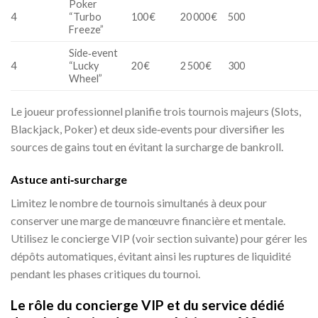
Poker
4
“Turbo
100 €
20 000 €
500
Freeze”
Side‑event
4
“Lucky
20 €
2 500 €
300
Wheel”
Le joueur professionnel planifie trois tournois majeurs (Slots,
Blackjack, Poker) et deux side‑events pour diversifier les
sources de gains tout en évitant la surcharge de bankroll.
Astuce anti‑surcharge
Limitez le nombre de tournois simultanés à deux pour
conserver une marge de manœuvre financière et mentale.
Utilisez le concierge VIP (voir section suivante) pour gérer les
dépôts automatiques, évitant ainsi les ruptures de liquidité
pendant les phases critiques du tournoi.
Le rôle du concierge VIP et du service dédié