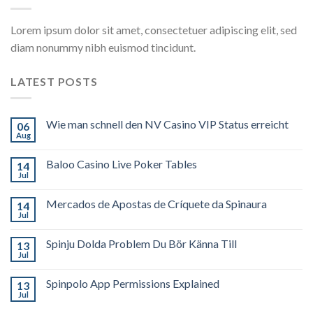
Lorem ipsum dolor sit amet, consectetuer adipiscing elit, sed
diam nonummy nibh euismod tincidunt.
LATEST POSTS
Wie man schnell den NV Casino VIP Status erreicht
06
Aug
Baloo Casino Live Poker Tables
14
Jul
Mercados de Apostas de Críquete da Spinaura
14
Jul
Spinju Dolda Problem Du Bör Känna Till
13
Jul
Spinpolo App Permissions Explained
13
Jul