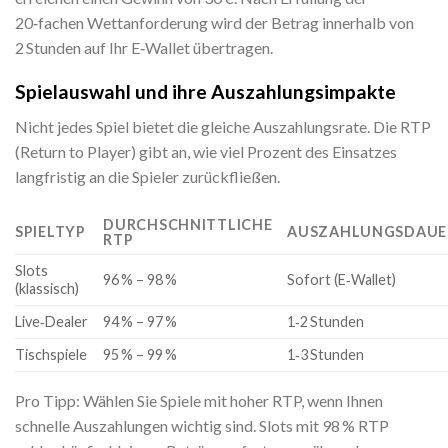
20‑fachen Wettanforderung wird der Betrag innerhalb von
2 Stunden auf Ihr E‑Wallet übertragen.
Spielauswahl und ihre Auszahlungsimpakte
Nicht jedes Spiel bietet die gleiche Auszahlungsrate. Die RTP
(Return to Player) gibt an, wie viel Prozent des Einsatzes
langfristig an die Spieler zurückfließen.
DURCHSCHNITTLICHE
SPIELTYP
AUSZAHLUNGSDAUE
RTP
Slots
96 % – 98 %
Sofort (E‑Wallet)
(klassisch)
Live‑Dealer
94 % – 97 %
1‑2 Stunden
Tischspiele
95 % – 99 %
1‑3 Stunden
Pro Tipp: Wählen Sie Spiele mit hoher RTP, wenn Ihnen
schnelle Auszahlungen wichtig sind. Slots mit 98 % RTP