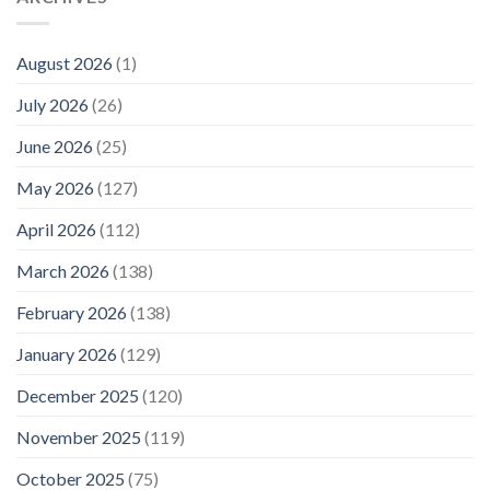
August 2026
(1)
July 2026
(26)
June 2026
(25)
May 2026
(127)
April 2026
(112)
March 2026
(138)
February 2026
(138)
January 2026
(129)
December 2025
(120)
November 2025
(119)
October 2025
(75)