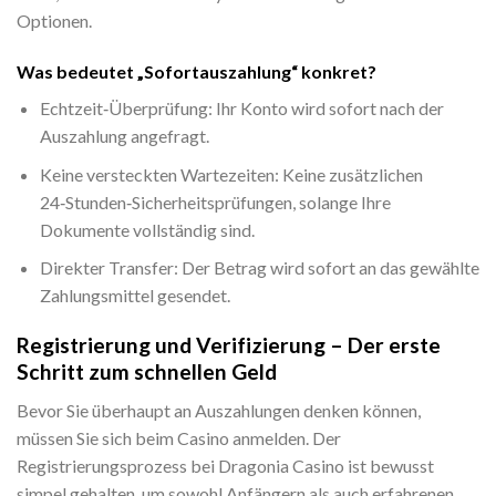
Optionen.
Was bedeutet „Sofortauszahlung“ konkret?
Echtzeit‑Überprüfung: Ihr Konto wird sofort nach der
Auszahlung angefragt.
Keine versteckten Wartezeiten: Keine zusätzlichen
24‑Stunden‑Sicherheitsprüfungen, solange Ihre
Dokumente vollständig sind.
Direkter Transfer: Der Betrag wird sofort an das gewählte
Zahlungsmittel gesendet.
Registrierung und Verifizierung – Der erste
Schritt zum schnellen Geld
Bevor Sie überhaupt an Auszahlungen denken können,
müssen Sie sich beim Casino anmelden. Der
Registrierungsprozess bei Dragonia Casino ist bewusst
simpel gehalten, um sowohl Anfängern als auch erfahrenen