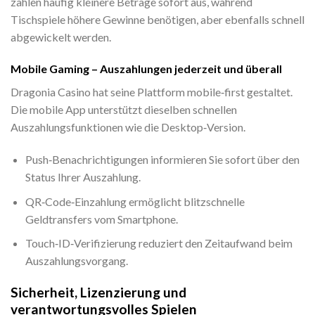
zahlen häufig kleinere Beträge sofort aus, während
Tischspiele höhere Gewinne benötigen, aber ebenfalls schnell
abgewickelt werden.
Mobile Gaming – Auszahlungen jederzeit und überall
Dragonia Casino hat seine Plattform mobile‑first gestaltet.
Die mobile App unterstützt dieselben schnellen
Auszahlungsfunktionen wie die Desktop‑Version.
Push‑Benachrichtigungen informieren Sie sofort über den
Status Ihrer Auszahlung.
QR‑Code‑Einzahlung ermöglicht blitzschnelle
Geldtransfers vom Smartphone.
Touch‑ID‑Verifizierung reduziert den Zeitaufwand beim
Auszahlungsvorgang.
Sicherheit, Lizenzierung und
verantwortungsvolles Spielen