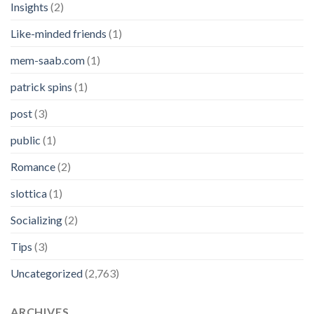
Insights
(2)
Like-minded friends
(1)
mem-saab.com
(1)
patrick spins
(1)
post
(3)
public
(1)
Romance
(2)
slottica
(1)
Socializing
(2)
Tips
(3)
Uncategorized
(2,763)
ARCHIVES