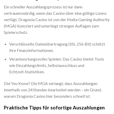
Ein schneller Auszahlungsprozess ist nur dann
vertrauenswürdig, wenn das Casino über eine gültige Lizenz
verfügt. Dragonia Casino ist von der Malta Gaming Authority
(MGA) lizenziert und unterliegt strengen Auflagen zum
Spielerschutz.
Verschlüsselte Datenübertragung (SSL 256‑Bit) schützt
Ihre Finanzinformationen.
Verantwortungsvolles Spielen: Das Casino bietet Tools
wie Einzahlungslimits, Selbstausschluss und
Echtzeit‑Statistiken.
Did You Know? Die MGA verlangt, dass Auszahlungen
innerhalb von 24 Stunden bearbeitet werden – ein Grund,
warum Dragonia Casino hier besonders schnell ist.
Praktische Tipps für sofortige Auszahlungen