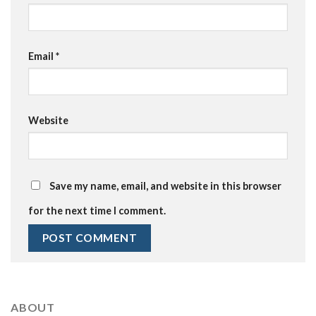
Email
*
Website
Save my name, email, and website in this browser
for the next time I comment.
ABOUT