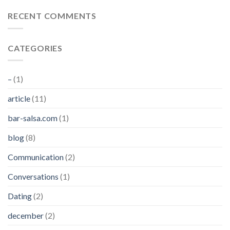
RECENT COMMENTS
CATEGORIES
–
(1)
article
(11)
bar-salsa.com
(1)
blog
(8)
Communication
(2)
Conversations
(1)
Dating
(2)
december
(2)