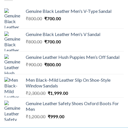
Genuine Black Leather Men's V-Type Sandal
₹
800.00
₹
700.00
Genuine Black Leather Men's V Sandal
₹
800.00
₹
700.00
Genuine Leather Hush Puppies Men’s Off Sandal
₹
900.00
₹
800.00
Men Black-Mild Leather Slip On Shoe-Style
Window Sandals
₹
2,300.00
₹
1,999.00
Genuine Leather Safety Shoes Oxford Boots For
Men
₹
1,200.00
₹
999.00