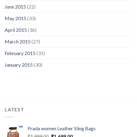
June 2015
(22)
May 2015
(33)
April 2015
(36)
March 2015
(27)
February 2015
(31)
January 2015
(30)
LATEST
Prada women Leather Sling Bags
₹
1,999.00
₹
1,699.00