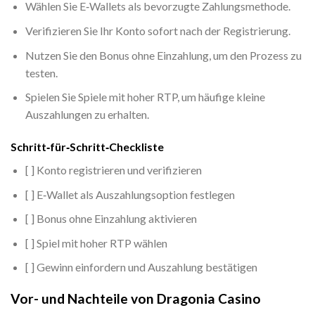
Wählen Sie E‑Wallets als bevorzugte Zahlungsmethode.
Verifizieren Sie Ihr Konto sofort nach der Registrierung.
Nutzen Sie den Bonus ohne Einzahlung, um den Prozess zu
testen.
Spielen Sie Spiele mit hoher RTP, um häufige kleine
Auszahlungen zu erhalten.
Schritt‑für‑Schritt‑Checkliste
[ ] Konto registrieren und verifizieren
[ ] E‑Wallet als Auszahlungsoption festlegen
[ ] Bonus ohne Einzahlung aktivieren
[ ] Spiel mit hoher RTP wählen
[ ] Gewinn einfordern und Auszahlung bestätigen
Vor- und Nachteile von Dragonia Casino