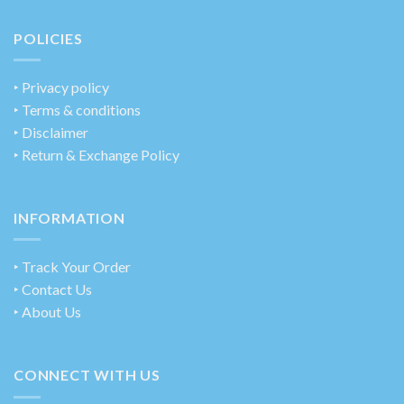
POLICIES
‣
Privacy policy
‣ Terms & conditions
‣ Disclaimer
‣ Return & Exchange Policy
INFORMATION
‣ Track Your Order
‣ Contact Us
‣ About Us
CONNECT WITH US