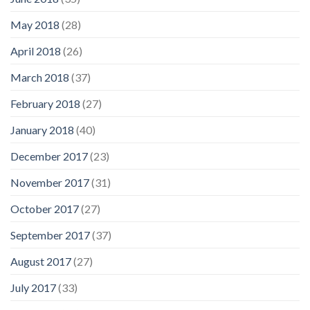
May 2018
(28)
April 2018
(26)
March 2018
(37)
February 2018
(27)
January 2018
(40)
December 2017
(23)
November 2017
(31)
October 2017
(27)
September 2017
(37)
August 2017
(27)
July 2017
(33)