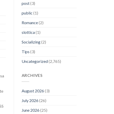
post
(3)
public
(1)
Romance
(2)
slottica
(1)
Socializing
(2)
Tips
(3)
r
Uncategorized
(2,765)
ARCHIVES
esa
August 2026
(3)
ete
July 2026
(26)
DSS
June 2026
(25)