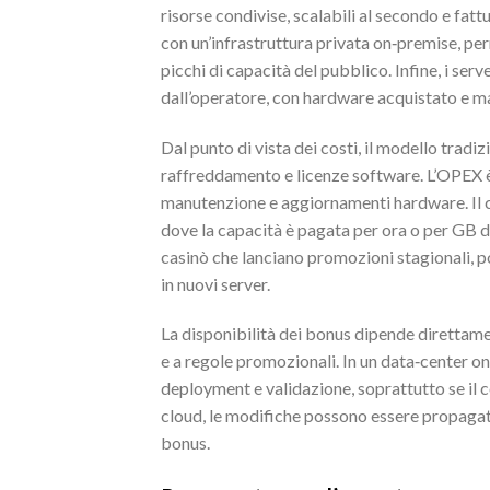
risorse condivise, scalabili al secondo e fat
con un’infrastruttura privata on‑premise, per
picchi di capacità del pubblico. Infine, i ser
dall’operatore, con hardware acquistato e 
Dal punto di vista dei costi, il modello tradi
raffreddamento e licenze software. L’OPEX è
manutenzione e aggiornamenti hardware. Il cl
dove la capacità è pagata per ora o per GB d
casinò che lanciano promozioni stagionali, p
in nuovi server.
La disponibilità dei bonus dipende direttamen
e a regole promozionali. In un data‑center on
deployment e validazione, soprattutto se il co
cloud, le modifiche possono essere propagate
bonus.