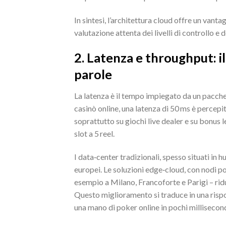
In sintesi, l’architettura cloud offre un van
valutazione attenta dei livelli di controllo e 
2. Latenza e throughput: i
parole
La latenza è il tempo impiegato da un pacchett
casinò online, una latenza di 50 ms è percepi
soprattutto su giochi live dealer e su bonus l
slot a 5 reel.
I data‑center tradizionali, spesso situati in
europei. Le soluzioni edge‑cloud, con nodi po
esempio a Milano, Francoforte e Parigi – ridu
Questo miglioramento si traduce in una rispos
una mano di poker online in pochi millisecondi