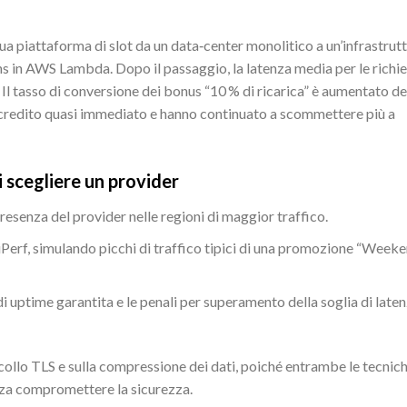
 piattaforma di slot da un data‑center monolitico a un’infrastrut
ns in AWS Lambda. Dopo il passaggio, la latenza media per le richi
 Il tasso di conversione dei bonus “10 % di ricarica” è aumentato de
accredito quasi immediato e hanno continuato a scommettere più a
 scegliere un provider
presenza del provider nelle regioni di maggior traffico.
erf, simulando picchi di traffico tipici di una promozione “Week
 di uptime garantita e le penali per superamento della soglia di late
collo TLS e sulla compressione dei dati, poiché entrambe le tecnic
nza compromettere la sicurezza.