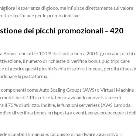
migliora l’esperienza di gioco, ma influisce direttamente sul valore
elta più efficace per le promozioni live.
estione dei picchi promozionali – 420
nus” che offre 100 % di ricarica fino a 200 €, generano picchi d
ttivazione, il numero di richieste di verifica bonus può triplicare
e di gestire questi picchi rischia di subire timeout, perdita di sessi
andonare la piattaforma.
 da componenti come Auto Scaling Groups (AWS) o Virtual Machine
o metriche di CPU, rete e latenza, avviando nuove istanze di
a il 70 % di utilizzo. Inoltre, le funzioni serverless (AWS Lambda,
dice di verifica bonus in risposta a eventi, senza preoccuparsi del
ede scalabilità manuale: l’acquisto di hardware aggiuntivo, il