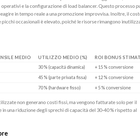
emi operativi e la configurazione di load balancer. Questo processo p
eagire in tempo reale a una promozione improvvisa. Inoltre, il cost
picchi occasionali è elevato, poiché le risorse rimangono inutilizz
NSILE MEDIO
UTILIZZO MEDIO (%)
ROI BONUS STIMA
30 % (capacitá dinamica)
+ 15 % conversione
45 % (parte privata fissa)
+ 12 % conversione
70 % (hardware fisso)
+ 5 % conversione
ilizzate non generano costi fissi, ma vengono fatturate solo per il
 in una riduzione degli sprechi di capacità del 30‑40 % rispetto al
ore