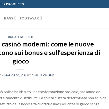
THER PRODUCTS
BAGS
FOOTWEAR
UNCATEGORIZED
i casinò moderni: come le nuove
cono sui bonus e sull’esperienza di
gioco
 ON
MARCH 20, 2026
BY
AMBUR ONLINE
inò online ha vissuto una trasformazione radicale, passando da
ud altamente distribuite. La spinta è stata determinata non solo dal
rattutto dalla necessità di offrire un’esperienza di gioco senza