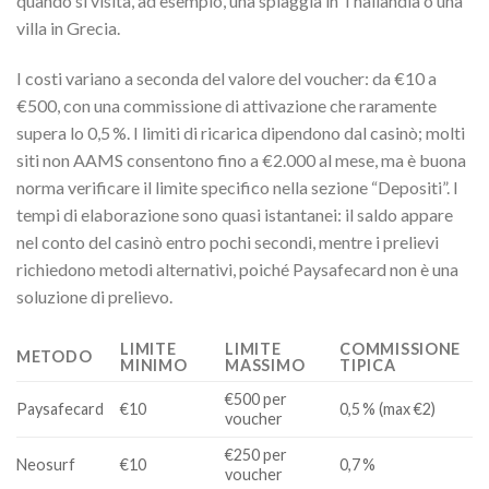
quando si visita, ad esempio, una spiaggia in Thailandia o una
villa in Grecia.
I costi variano a seconda del valore del voucher: da €10 a
€500, con una commissione di attivazione che raramente
supera lo 0,5 %. I limiti di ricarica dipendono dal casinò; molti
siti non AAMS consentono fino a €2.000 al mese, ma è buona
norma verificare il limite specifico nella sezione “Depositi”. I
tempi di elaborazione sono quasi istantanei: il saldo appare
nel conto del casinò entro pochi secondi, mentre i prelievi
richiedono metodi alternativi, poiché Paysafecard non è una
soluzione di prelievo.
LIMITE
LIMITE
COMMISSIONE
METODO
MINIMO
MASSIMO
TIPICA
€500 per
Paysafecard
€10
0,5 % (max €2)
voucher
€250 per
Neosurf
€10
0,7 %
voucher