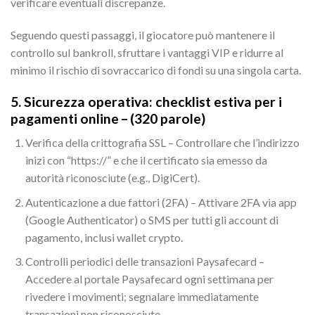
verificare eventuali discrepanze.
Seguendo questi passaggi, il giocatore può mantenere il
controllo sul bankroll, sfruttare i vantaggi VIP e ridurre al
minimo il rischio di sovraccarico di fondi su una singola carta.
5. Sicurezza operativa: checklist estiva per i
pagamenti online – (320 parole)
Verifica della crittografia SSL – Controllare che l’indirizzo
inizi con “https://” e che il certificato sia emesso da
autorità riconosciute (e.g., DigiCert).
Autenticazione a due fattori (2FA) – Attivare 2FA via app
(Google Authenticator) o SMS per tutti gli account di
pagamento, inclusi wallet crypto.
Controlli periodici delle transazioni Paysafecard –
Accedere al portale Paysafecard ogni settimana per
rivedere i movimenti; segnalare immediatamente
transazioni non riconosciute.