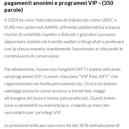
pagamenti anonimi e programmi VIP – (350
parole)
Il 2024 ha visto l’introduzione di stablecoin come USDC e
EURS nei casinò non AAMS, offrendo un’alternativa a basso
rischio di volatilità rispetto a Bitcoin. I giocatori possono
depositare stablecoin tramite wallet crittografati e prelevare
con la stessa moneta, mantenendo l’anonimato e riducendo le
commissioni di conversione.
Parallelamente, i token non fungibili (NFT) stanno entrando
nei programmi VIP: i casinò rilasciano “VIP Pass NFT” che
rappresentano un livello permanente (es. Oro) e includono
vantaggi esclusivi come accesso a tornei live, viaggi
all‑insegna del lusso e bonus personalizzati. Questi token
sono scambiabili su marketplace, creando un mercato
secondario per i privilegi VIP.
Le previsioni indicano una crescita del 30 % nell’adozione di