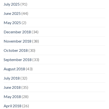
July 2025
(91)
June 2025
(44)
May 2025
(2)
December 2018
(34)
November 2018
(38)
October 2018
(30)
September 2018
(33)
August 2018
(43)
July 2018
(32)
June 2018
(35)
May 2018
(28)
April 2018
(26)