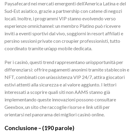
Paysafecard nei mercati emergenti dell’America Latina e del
Sud‑Est asiatico, grazie a partnership con catene di negozi
locali. Inoltre, i programmi VIP stanno evolvendo verso
esperienze omnichannel: un membro Platino può ricevere
inviti a eventi sportivi dal vivo, soggiorni in resort affiliati e
persino sessioni private con croupier professionisti, tutto
coordinato tramite un’app mobile dedicata.
Per i casinò, questi trend rappresentano un’opportunità per
differenziarsi: offrire pagamenti anonimi tramite stablecoin e
NFT, combinati con un’assistenza VIP 24/7, attira giocatori
estivi attenti alla sicurezza e al valore aggiunto. I lettori
interessati a scoprire quali siti non AAMS stanno già
implementando queste innovazioni possono consultare
Geexbox, un sito che raccoglie risorse e link utili per
orientarsi nel panorama dei migliori casinò online.
Conclusione – (190 parole)