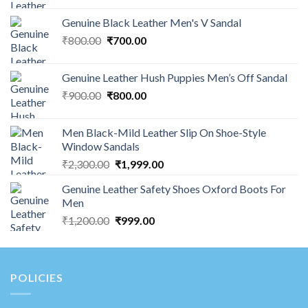
Genuine Black Leather Men's V Sandal
₹
800.00
₹
700.00
Genuine Leather Hush Puppies Men’s Off Sandal
₹
900.00
₹
800.00
Men Black-Mild Leather Slip On Shoe-Style
Window Sandals
₹
2,300.00
₹
1,999.00
Genuine Leather Safety Shoes Oxford Boots For
Men
₹
1,200.00
₹
999.00
POLICIES