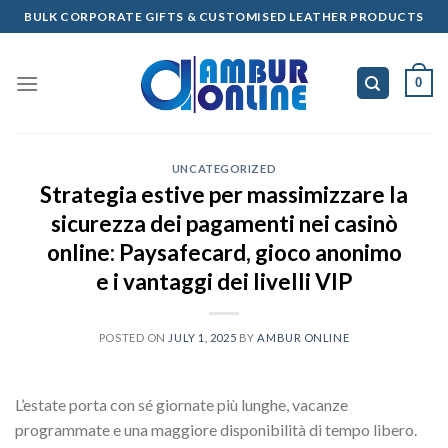
Skip
BULK CORPORATE GIFTS & CUSTOMISED LEATHER PRODUCTS
to
content
0
UNCATEGORIZED
Strategia estive per massimizzare la
sicurezza dei pagamenti nei casinò
online: Paysafecard, gioco anonimo
e i vantaggi dei livelli VIP
POSTED ON
JULY 1, 2025
BY
AMBUR ONLINE
L’estate porta con sé giornate più lunghe, vacanze
programmate e una maggiore disponibilità di tempo libero.