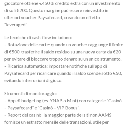
giocatore ottiene €450 di credito extra con un investimento
di soli €200. Questo margine può essere reinvestito in
ulteriori voucher Paysafecard, creando un effetto
“leveraged”.
Le tecniche di cash‑flow includono:
– Rotazione delle carte: quando un voucher raggiunge il limite
di €500, trasferire il saldo residuo su una nuova carta da €20
per evitare di bloccare troppo denaro su un unico strumento.
– Ricarica automatica: impostare notifiche sull’app di
Paysafecard per ricaricare quando il saldo scende sotto €50,
evitando interruzioni di gioco.
Strumenti di monitoraggio:
– App di budgeting (es. YNAB o Mint) con categorie “Casinò
– Paysafecard” e “Casinò – VIP Bonus”.
– Report del casinò: la maggior parte dei siti non AAMS
fornisce un estratto mensile delle transazioni, utile per