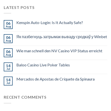
LATEST POSTS
Kenspin Auto-Login: Is It Actually Safe?
06
Aug
Як пазбегнуць затрымак вываду сродкаў у Winbet
06
Aug
Wie man schnell den NV Casino VIP Status erreicht
06
Aug
Baloo Casino Live Poker Tables
14
Jul
Mercados de Apostas de Críquete da Spinaura
14
Jul
RECENT COMMENTS