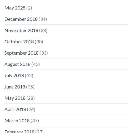
May 2025
(2)
December 2018
(34)
November 2018
(38)
October 2018
(30)
September 2018
(33)
August 2018
(43)
July 2018
(32)
June 2018
(35)
May 2018
(28)
April 2018
(26)
March 2018
(37)
February 2018
(27)