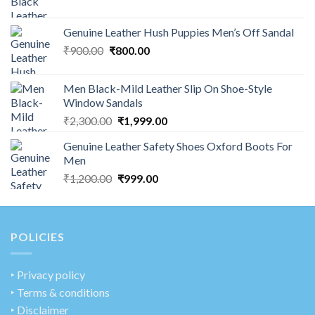
Genuine Leather Hush Puppies Men’s Off Sandal
₹
900.00
₹
800.00
Men Black-Mild Leather Slip On Shoe-Style
Window Sandals
₹
2,300.00
₹
1,999.00
Genuine Leather Safety Shoes Oxford Boots For
Men
₹
1,200.00
₹
999.00
POLICIES
‣
Privacy policy
‣ Terms & conditions
‣ Disclaimer