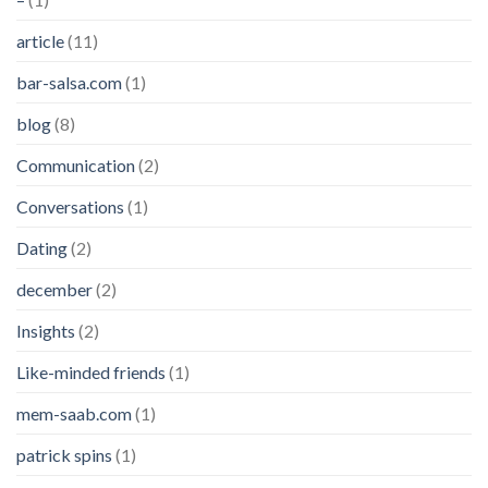
article
(11)
bar-salsa.com
(1)
blog
(8)
Communication
(2)
Conversations
(1)
Dating
(2)
december
(2)
Insights
(2)
Like-minded friends
(1)
mem-saab.com
(1)
patrick spins
(1)