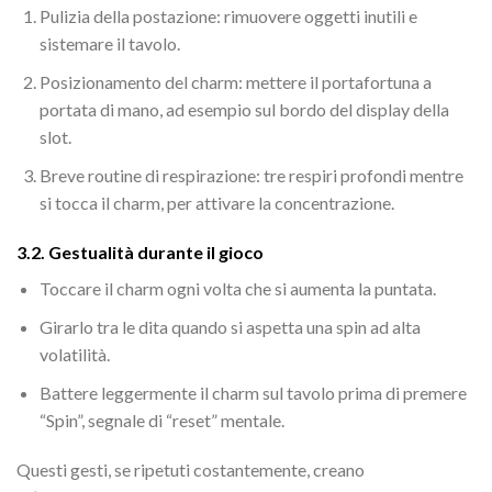
Pulizia della postazione: rimuovere oggetti inutili e
sistemare il tavolo.
Posizionamento del charm: mettere il portafortuna a
portata di mano, ad esempio sul bordo del display della
slot.
Breve routine di respirazione: tre respiri profondi mentre
si tocca il charm, per attivare la concentrazione.
3.2. Gestualità durante il gioco
Toccare il charm ogni volta che si aumenta la puntata.
Girarlo tra le dita quando si aspetta una spin ad alta
volatilità.
Battere leggermente il charm sul tavolo prima di premere
“Spin”, segnale di “reset” mentale.
Questi gesti, se ripetuti costantemente, creano