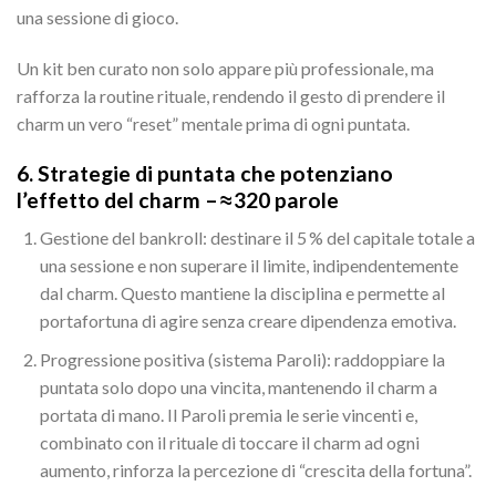
una sessione di gioco.
Un kit ben curato non solo appare più professionale, ma
rafforza la routine rituale, rendendo il gesto di prendere il
charm un vero “reset” mentale prima di ogni puntata.
6. Strategie di puntata che potenziano
l’effetto del charm – ≈ 320 parole
Gestione del bankroll: destinare il 5 % del capitale totale a
una sessione e non superare il limite, indipendentemente
dal charm. Questo mantiene la disciplina e permette al
portafortuna di agire senza creare dipendenza emotiva.
Progressione positiva (sistema Paroli): raddoppiare la
puntata solo dopo una vincita, mantenendo il charm a
portata di mano. Il Paroli premia le serie vincenti e,
combinato con il rituale di toccare il charm ad ogni
aumento, rinforza la percezione di “crescita della fortuna”.