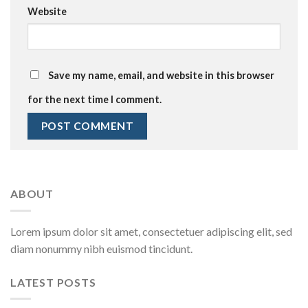
Website
Save my name, email, and website in this browser
for the next time I comment.
ABOUT
Lorem ipsum dolor sit amet, consectetuer adipiscing elit, sed
diam nonummy nibh euismod tincidunt.
LATEST POSTS