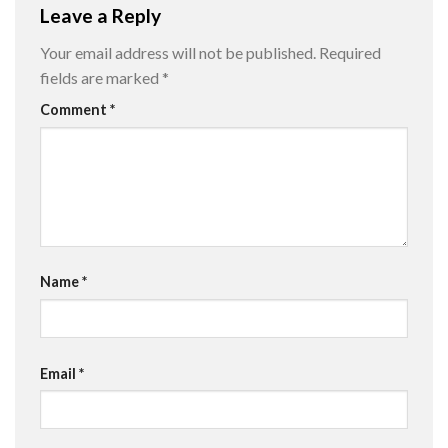
Leave a Reply
Your email address will not be published.
Required
fields are marked
*
Comment
*
Name
*
Email
*