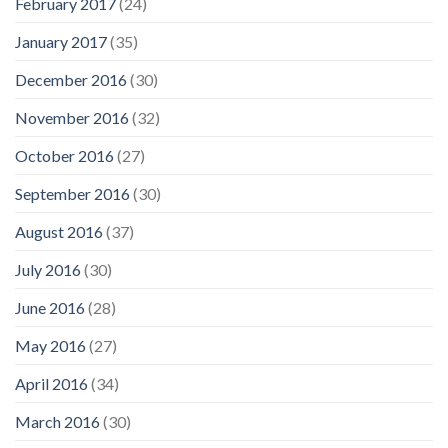
February 2017
(24)
January 2017
(35)
December 2016
(30)
November 2016
(32)
October 2016
(27)
September 2016
(30)
August 2016
(37)
July 2016
(30)
June 2016
(28)
May 2016
(27)
April 2016
(34)
March 2016
(30)