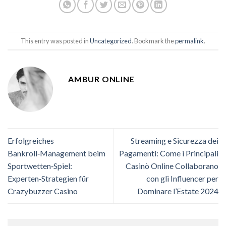
This entry was posted in
Uncategorized
. Bookmark the
permalink
.
AMBUR ONLINE
Erfolgreiches
Streaming e Sicurezza dei
Bankroll‑Management beim
Pagamenti: Come i Principali
Sportwetten‑Spiel:
Casinò Online Collaborano
Experten‑Strategien für
con gli Influencer per
Crazybuzzer Casino
Dominare l’Estate 2024