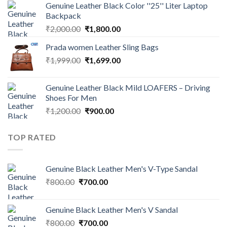
Genuine Leather Black Color ''25'' Liter Laptop
Backpack
₹
2,000.00
₹
1,800.00
Prada women Leather Sling Bags
₹
1,999.00
₹
1,699.00
Genuine Leather Black Mild LOAFERS – Driving
Shoes For Men
₹
1,200.00
₹
900.00
TOP RATED
Genuine Black Leather Men's V-Type Sandal
₹
800.00
₹
700.00
Genuine Black Leather Men's V Sandal
₹
800.00
₹
700.00