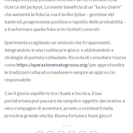
ricerca del jackpot. La mente beneficia di un “lucky charm”
che aumenta la fiducia, ma è la disciplina – gestione del
bankroll, progressione positiva e rispetto delle probabilità –
a trasformare quella fiducia in risultati concreti.
Sperimenta scegliendo un simbolo che ti rappresenti,
integrandolo in una routine pre‑gioco, e abbinandolo a
strategie di puntata collaudate. Ricorda di consultare risorse
come
https://operazionematogrosso.org/
per approfondire
le tradizioni culturali e mantenere sempre un approccio
responsabile.
Con il giusto equilibrio tra rituale e tecnica, il tuo
portafortuna può passare da semplice oggetto decorativo a
vero compagno di avventure, pronto a sostenerti nella
prossima grande vincita. Buona fortuna e buon gioco!