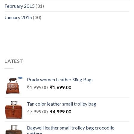
February 2015
(31)
January 2015
(30)
LATEST
Prada women Leather Sling Bags
₹
1,999.00
₹
1,699.00
Tan color leather small trolley bag
₹
7,999.00
₹
4,999.00
Bagwell leather small trolley bag crocodile
pattern