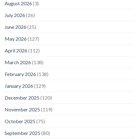
August 2026
(3)
July 2026
(26)
June 2026
(25)
May 2026
(127)
April 2026
(112)
March 2026
(138)
February 2026
(138)
January 2026
(129)
December 2025
(120)
November 2025
(119)
October 2025
(75)
September 2025
(80)