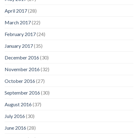
April 2017
(28)
March 2017
(22)
February 2017
(24)
January 2017
(35)
December 2016
(30)
November 2016
(32)
October 2016
(27)
September 2016
(30)
August 2016
(37)
July 2016
(30)
June 2016
(28)