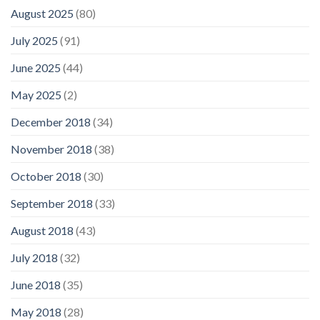
August 2025
(80)
July 2025
(91)
June 2025
(44)
May 2025
(2)
December 2018
(34)
November 2018
(38)
October 2018
(30)
September 2018
(33)
August 2018
(43)
July 2018
(32)
June 2018
(35)
May 2018
(28)