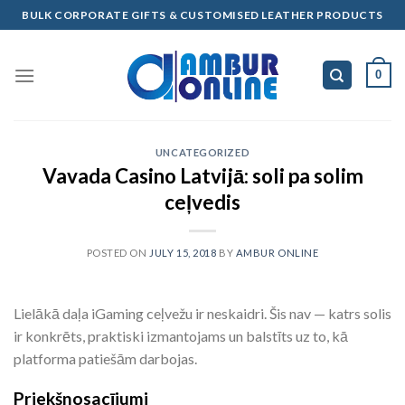
Skip
BULK CORPORATE GIFTS & CUSTOMISED LEATHER PRODUCTS
to
content
0
UNCATEGORIZED
Vavada Casino Latvijā: soli pa solim
ceļvedis
POSTED ON
JULY 15, 2018
BY
AMBUR ONLINE
Lielākā daļa iGaming ceļvežu ir neskaidri. Šis nav — katrs solis
ir konkrēts, praktiski izmantojams un balstīts uz to, kā
platforma patiešām darbojas.
Priekšnosacījumi