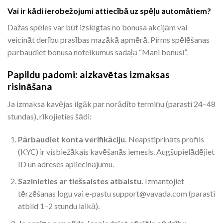
Vai ir kādi ierobežojumi attiecībā uz spēļu automātiem?
Dažas spēles var būt izslēgtas no bonusa akcijām vai
veicināt derību prasības mazākā apmērā. Pirms spēlēšanas
pārbaudiet bonusa noteikumus sadaļā “Mani bonusi”.
Papildu padomi: aizkavētas izmaksas
risināšana
Ja izmaksa kavējas ilgāk par norādīto termiņu (parasti 24–48
stundas), rīkojieties šādi:
Pārbaudiet konta verifikāciju.
Neapstiprināts profils
(KYC) ir visbiežākais kavēšanās iemesls. Augšupielādējiet
ID un adreses apliecinājumu.
Sazinieties ar tiešsaistes atbalstu.
Izmantojiet
tērzēšanas logu vai e-pastu support@vavada.com (parasti
atbild 1–2 stundu laikā).