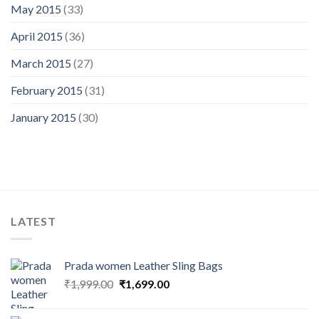
May 2015
(33)
April 2015
(36)
March 2015
(27)
February 2015
(31)
January 2015
(30)
LATEST
Prada women Leather Sling Bags
₹
1,999.00
₹
1,699.00