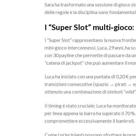
Sara ha trasformato una sessione di gioco s
delle regole e la disciplina sono fondamental
I “Super Slot” multi‑gioco: 
I “Super Slot” rappresentano la nuova frontier
mini‑gioco interconnessi. Luca, 29 anni, ha sc
con 30 payline che permette di passare da un
“catena di jackpot” che può aumentare il mo
Luca ha iniziato con una puntata di 0,20 € p
transizioni consecutive (spazio → pirati → egi
ottenuto una combinazione di simboli “wild” su
Il timing è stato cruciale: Luca ha monitorat
per linea appena la barra ha superato il 70 
compromettere eccessivamente il bankroll.
Come i principianti possono sfruttare le pro