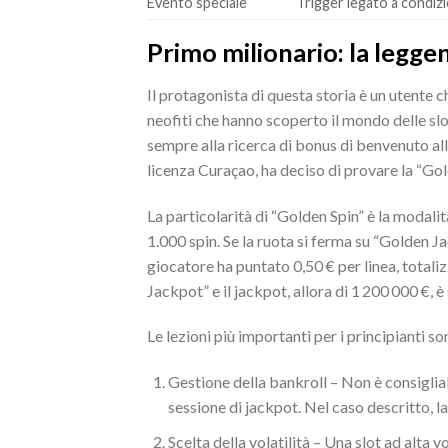
Evento speciale
Trigger legato a condizi
Primo milionario: la leggen
Il protagonista di questa storia è un utente c
neofiti che hanno scoperto il mondo delle slo
sempre alla ricerca di bonus di benvenuto al
licenza Curaçao, ha deciso di provare la “Gold
La particolarità di “Golden Spin” è la modali
1.000 spin. Se la ruota si ferma su “Golden J
giocatore ha puntato 0,50 € per linea, total
Jackpot” e il jackpot, allora di 1 200 000 €, 
Le lezioni più importanti per i principianti s
Gestione della bankroll – Non è consiglia
sessione di jackpot. Nel caso descritto, l
Scelta della volatilità – Una slot ad alta 