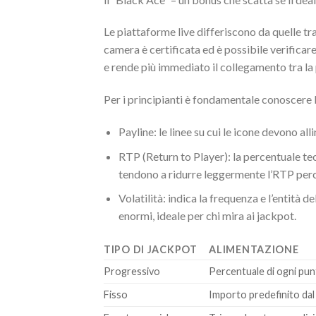
Le piattaforme live differiscono da quelle trad
camera è certificata ed è possibile verificar
e rende più immediato il collegamento tra la 
Per i principianti è fondamentale conoscere 
Payline: le linee su cui le icone devono all
RTP (Return to Player): la percentuale teo
tendono a ridurre leggermente l’RTP perc
Volatilità: indica la frequenza e l’entità d
enormi, ideale per chi mira ai jackpot.
TIPO DI JACKPOT
ALIMENTAZIONE
Progressivo
Percentuale di ogni pun
Fisso
Importo predefinito dal