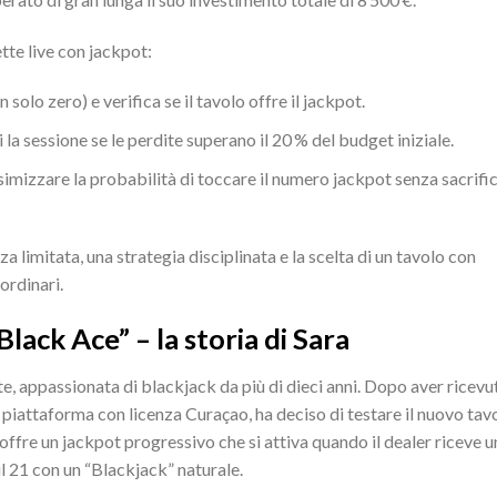
ette live con jackpot:
solo zero) e verifica se il tavolo offre il jackpot.
i la sessione se le perdite superano il 20 % del budget iniziale.
mizzare la probabilità di toccare il numero jackpot senza sacrifi
limitata, una strategia disciplinata e la scelta di un tavolo con
ordinari.
“Black Ace” – la storia di Sara
rte, appassionata di blackjack da più di dieci anni. Dopo aver ricevu
 piattaforma con licenza Curaçao, ha deciso di testare il nuovo tav
ffre un jackpot progressivo che si attiva quando il dealer riceve u
l 21 con un “Blackjack” naturale.