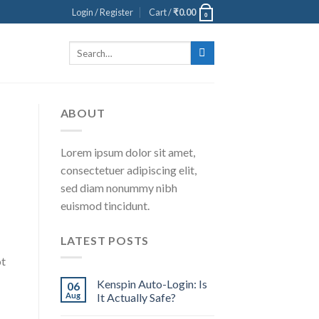
Login / Register
Cart /
₹
0.00
0
Search
for:
ABOUT
Lorem ipsum dolor sit amet,
consectetuer adipiscing elit,
sed diam nonummy nibh
euismod tincidunt.
LATEST POSTS
ot
Kenspin Auto-Login: Is
06
Aug
It Actually Safe?