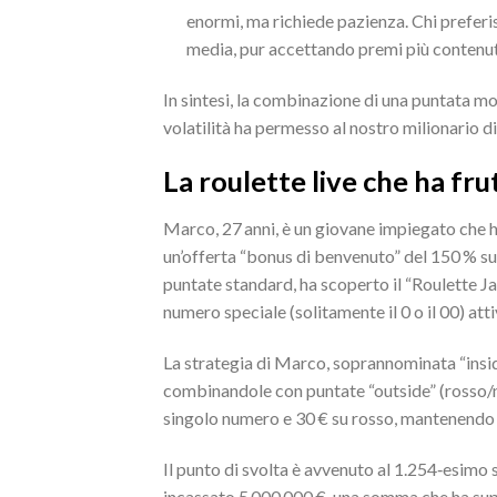
enormi, ma richiede pazienza. Chi preferis
media, pur accettando premi più contenut
In sintesi, la combinazione di una puntata mo
volatilità ha permesso al nostro milionario d
La roulette live che ha fru
Marco, 27 anni, è un giovane impiegato che ha 
un’offerta “bonus di benvenuto” del 150 % s
puntate standard, ha scoperto il “Roulette Jac
numero speciale (solitamente il 0 o il 00) atti
La strategia di Marco, soprannominata “insid
combinandole con puntate “outside” (rosso/ner
singolo numero e 30 € su rosso, mantenendo u
Il punto di svolta è avvenuto al 1.254‑esimo s
incassato 5 000 000 €, una somma che ha supe