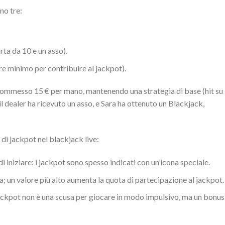
no tre:
rta da 10 e un asso).
e minimo per contribuire al jackpot).
scommesso 15 € per mano, mantenendo una strategia di base (hit su
il dealer ha ricevuto un asso, e Sara ha ottenuto un Blackjack,
di jackpot nel blackjack live:
i iniziare: i jackpot sono spesso indicati con un’icona speciale.
; un valore più alto aumenta la quota di partecipazione al jackpot.
 jackpot non è una scusa per giocare in modo impulsivo, ma un bonus