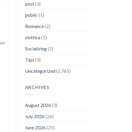
post
(3)
public
(1)
Romance
(2)
slottica
(1)
con
Socializing
(2)
Tips
(3)
Uncategorized
(2,765)
ARCHIVES
August 2026
(3)
July 2026
(26)
June 2026
(25)