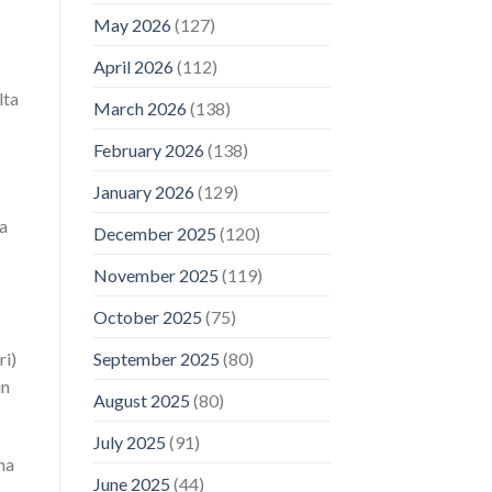
May 2026
(127)
April 2026
(112)
lta
March 2026
(138)
February 2026
(138)
January 2026
(129)
da
December 2025
(120)
November 2025
(119)
October 2025
(75)
September 2025
(80)
ri)
un
August 2025
(80)
July 2025
(91)
ha
June 2025
(44)