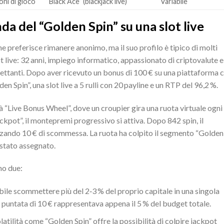
oni di gioco
“Black Ace” (blackjack live)
Variabile
da del “Golden Spin” su una slot live
he preferisce rimanere anonimo, ma il suo profilo è tipico di molti
t live: 32 anni, impiego informatico, appassionato di criptovalute e
lettanti. Dopo aver ricevuto un bonus di 100 € su una piattaforma 
en Spin”, una slot live a 5 rulli con 20 payline e un RTP del 96,2 %.
tà “Live Bonus Wheel”, dove un croupier gira una ruota virtuale ogni
ackpot”, il montepremi progressivo si attiva. Dopo 842 spin, il
izzando 10 € di scommessa. La ruota ha colpito il segmento “Golden
è stato assegnato.
ono due:
bile scommettere più del 2‑3 % del proprio capitale in una singola
a puntata di 10 € rappresentava appena il 5 % del budget totale.
volatilità come “Golden Spin” offre la possibilità di colpire jackpot