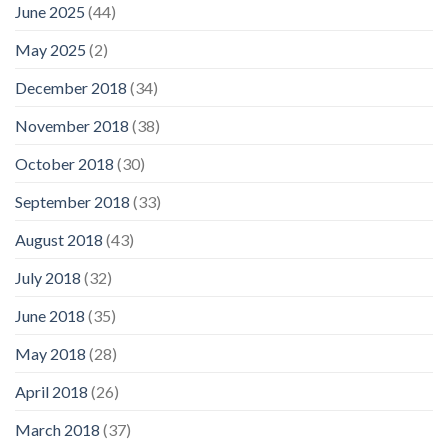
June 2025
(44)
May 2025
(2)
December 2018
(34)
November 2018
(38)
October 2018
(30)
September 2018
(33)
August 2018
(43)
July 2018
(32)
June 2018
(35)
May 2018
(28)
April 2018
(26)
March 2018
(37)