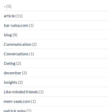
–
(1)
article
(11)
bar-salsa.com
(1)
blog
(8)
Communication
(2)
Conversations
(1)
Dating
(2)
december
(2)
Insights
(2)
Like-minded friends
(1)
mem-saab.com
(1)
patrick spins
(1)