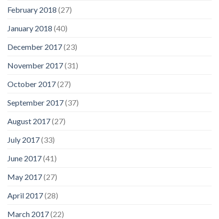
February 2018
(27)
January 2018
(40)
December 2017
(23)
November 2017
(31)
October 2017
(27)
September 2017
(37)
August 2017
(27)
July 2017
(33)
June 2017
(41)
May 2017
(27)
April 2017
(28)
March 2017
(22)