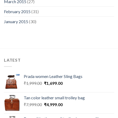
March 2015
(27)
February 2015
(31)
January 2015
(30)
LATEST
Prada women Leather Sling Bags
₹
1,999.00
₹
1,699.00
Tan color leather small trolley bag
₹
7,999.00
₹
4,999.00