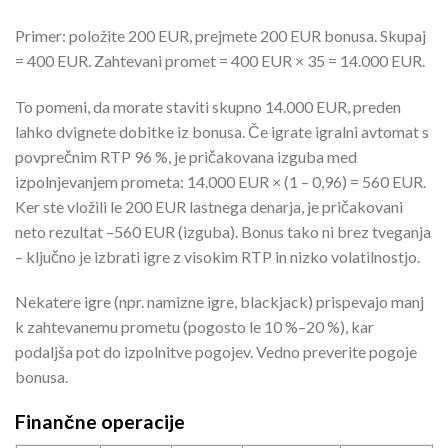
Primer: položite 200 EUR, prejmete 200 EUR bonusa. Skupaj
= 400 EUR. Zahtevani promet = 400 EUR × 35 = 14.000 EUR.
To pomeni, da morate staviti skupno 14.000 EUR, preden
lahko dvignete dobitke iz bonusa. Če igrate igralni avtomat s
povprečnim RTP 96 %, je pričakovana izguba med
izpolnjevanjem prometa: 14.000 EUR × (1 – 0,96) = 560 EUR.
Ker ste vložili le 200 EUR lastnega denarja, je pričakovani
neto rezultat –560 EUR (izguba). Bonus tako ni brez tveganja
– ključno je izbrati igre z visokim RTP in nizko volatilnostjo.
Nekatere igre (npr. namizne igre, blackjack) prispevajo manj
k zahtevanemu prometu (pogosto le 10 %–20 %), kar
podaljša pot do izpolnitve pogojev. Vedno preverite pogoje
bonusa.
Finančne operacije