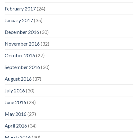
February 2017
(24)
January 2017
(35)
December 2016
(30)
November 2016
(32)
October 2016
(27)
September 2016
(30)
August 2016
(37)
July 2016
(30)
June 2016
(28)
May 2016
(27)
April 2016
(34)
March 2016
(30)