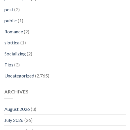
post
(3)
public
(1)
Romance
(2)
slottica
(1)
Socializing
(2)
Tips
(3)
Uncategorized
(2,765)
ARCHIVES
August 2026
(3)
July 2026
(26)