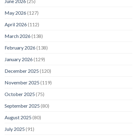
June 2026
(25)
May 2026
(127)
April 2026
(112)
March 2026
(138)
February 2026
(138)
January 2026
(129)
December 2025
(120)
November 2025
(119)
October 2025
(75)
September 2025
(80)
August 2025
(80)
July 2025
(91)