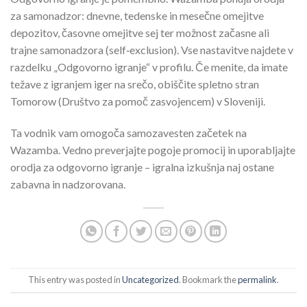
za samonadzor: dnevne, tedenske in mesečne omejitve
depozitov, časovne omejitve sej ter možnost začasne ali
trajne samonadzora (self‑exclusion). Vse nastavitve najdete v
razdelku „Odgovorno igranje“ v profilu. Če menite, da imate
težave z igranjem iger na srečo, obiščite spletno stran
Tomorow (Društvo za pomoč zasvojencem) v Sloveniji.
Ta vodnik vam omogoča samozavesten začetek na
Wazamba. Vedno preverjajte pogoje promocij in uporabljajte
orodja za odgovorno igranje – igralna izkušnja naj ostane
zabavna in nadzorovana.
This entry was posted in
Uncategorized
. Bookmark the
permalink
.