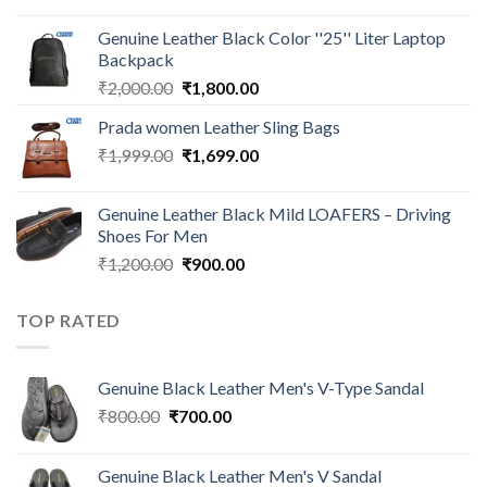
Genuine Leather Black Color ''25'' Liter Laptop
Backpack
₹
2,000.00
₹
1,800.00
Prada women Leather Sling Bags
₹
1,999.00
₹
1,699.00
Genuine Leather Black Mild LOAFERS – Driving
Shoes For Men
₹
1,200.00
₹
900.00
TOP RATED
Genuine Black Leather Men's V-Type Sandal
₹
800.00
₹
700.00
Genuine Black Leather Men's V Sandal