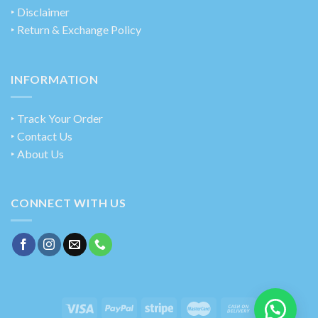
‣ Disclaimer
‣ Return & Exchange Policy
INFORMATION
‣ Track Your Order
‣ Contact Us
‣ About Us
CONNECT WITH US