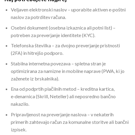
Veljaven elektronski naslov – uporabite aktiven e‑poštni
naslov za potrditev računa.
Osebni dokument (osebna izkaznica ali potni list) –
potreben za preverjanje identitete (KYC).
Telefonska številka – za dvojno preverjanje pristnosti
(2FA) in hitrejšo podporo.
Stabilna internetna povezava – spletna stran je
optimizirana za namizne in mobilne naprave (PWA, ki jo
zaženete iz brskalnika).
Ena od podprtih plačilnih metod – kreditna kartica,
e‑denarnica (Skrill, Neteller) ali neposredno bančno
nakazilo.
Pripravljenost na preverjanje naslova – v nekaterih
primerih zahtevajo račun za komunalne storitve ali bančni
izpisek.