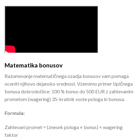
Matematika bonusov
Razumevanje matematičnega ozadja bonusov vam pomaga
oceniti njihovo dejansko vrednost. Vzemimo primer tipičnega
bonusa dobrodošlice: 100 % bonus do 500 EUR z zahtevanim
prometom (wagering) 35-kratnik vsote pologa in bonusa.
Formula:
Zahtevani promet = (znesek pologa + bonus) × wagering
faktor