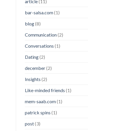
article
(11)
bar-salsa.com
(1)
blog
(8)
Communication
(2)
Conversations
(1)
Dating
(2)
december
(2)
Insights
(2)
Like-minded friends
(1)
mem-saab.com
(1)
patrick spins
(1)
post
(3)