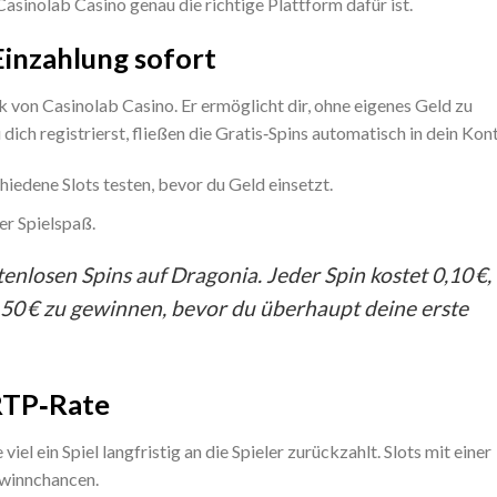
asinolab Casino genau die richtige Plattform dafür ist.
Einzahlung sofort
 von Casinolab Casino. Er ermöglicht dir, ohne eigenes Geld zu
dich registrierst, fließen die Gratis‑Spins automatisch in dein Kon
iedene Slots testen, bevor du Geld einsetzt.
er Spielspaß.
stenlosen Spins auf
Dragonia
. Jeder Spin kostet 0,10 €,
u 50 € zu gewinnen, bevor du überhaupt deine erste
 RTP‑Rate
iel ein Spiel langfristig an die Spieler zurückzahlt. Slots mit einer
ewinnchancen.