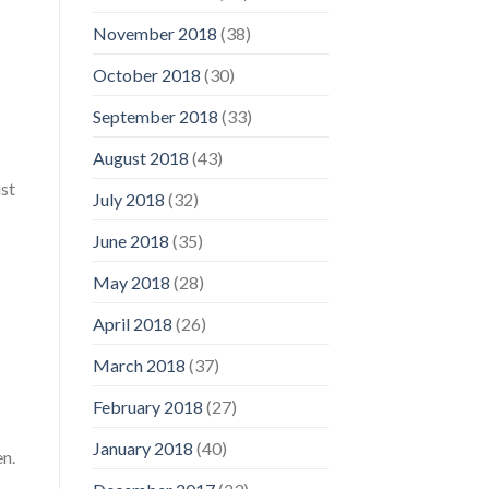
November 2018
(38)
October 2018
(30)
September 2018
(33)
August 2018
(43)
st
July 2018
(32)
June 2018
(35)
May 2018
(28)
April 2018
(26)
March 2018
(37)
February 2018
(27)
January 2018
(40)
n.