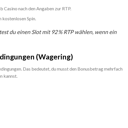
ab Casino nach den Angaben zur RTP.
 kostenlosen Spin.
est du einen Slot mit 92 % RTP wählen, wenn ein
edingungen (Wagering)
dingungen. Das bedeutet, du musst den Bonusbetrag mehrfach
n kannst.