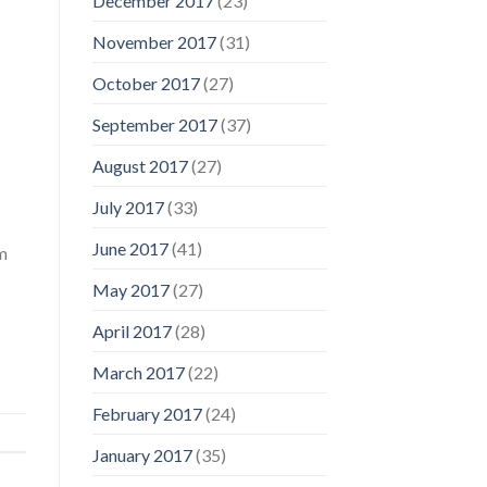
December 2017
(23)
November 2017
(31)
October 2017
(27)
September 2017
(37)
August 2017
(27)
July 2017
(33)
June 2017
(41)
em
May 2017
(27)
April 2017
(28)
March 2017
(22)
February 2017
(24)
January 2017
(35)