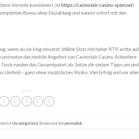
diese Vorteile kombiniert, ist
https://casinolab-casino-spiel.net/
 kompletten Bonus ohne Einzahlung und kannst sofort mit den
g, wenn du sie klug einsetzt. Wähle Slots mit hoher RTP, achte auf
h und nutze das mobile Angebot von Casinolab Casino. Schnellere
ools runden das Gesamtpaket ab. Setze die sieben Tipps um und
‑Umfeld – ganz ohne zusätzliches Risiko. Viel Erfolg und vor all
sted in
Uncategorized
. Bookmark the
permalink
.