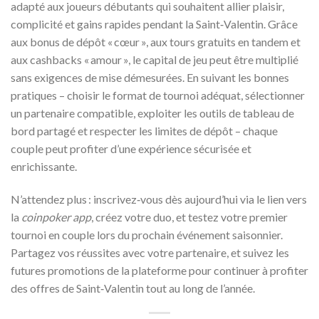
adapté aux joueurs débutants qui souhaitent allier plaisir,
complicité et gains rapides pendant la Saint‑Valentin. Grâce
aux bonus de dépôt « cœur », aux tours gratuits en tandem et
aux cashbacks « amour », le capital de jeu peut être multiplié
sans exigences de mise démesurées. En suivant les bonnes
pratiques – choisir le format de tournoi adéquat, sélectionner
un partenaire compatible, exploiter les outils de tableau de
bord partagé et respecter les limites de dépôt – chaque
couple peut profiter d’une expérience sécurisée et
enrichissante.
N’attendez plus : inscrivez‑vous dès aujourd’hui via le lien vers
la
coinpoker app
, créez votre duo, et testez votre premier
tournoi en couple lors du prochain événement saisonnier.
Partagez vos réussites avec votre partenaire, et suivez les
futures promotions de la plateforme pour continuer à profiter
des offres de Saint‑Valentin tout au long de l’année.