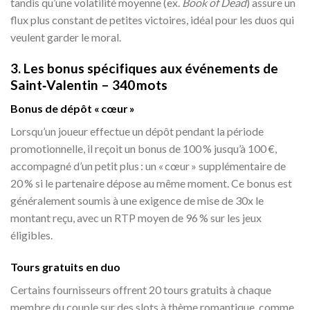
tandis qu’une volatilité moyenne (ex.
Book of Dead
) assure un
flux plus constant de petites victoires, idéal pour les duos qui
veulent garder le moral.
3. Les bonus spécifiques aux événements de
Saint‑Valentin – 340 mots
Bonus de dépôt « cœur »
Lorsqu’un joueur effectue un dépôt pendant la période
promotionnelle, il reçoit un bonus de 100 % jusqu’à 100 €,
accompagné d’un petit plus : un « cœur » supplémentaire de
20 % si le partenaire dépose au même moment. Ce bonus est
généralement soumis à une exigence de mise de 30x le
montant reçu, avec un RTP moyen de 96 % sur les jeux
éligibles.
Tours gratuits en duo
Certains fournisseurs offrent 20 tours gratuits à chaque
membre du couple sur des slots à thème romantique, comme