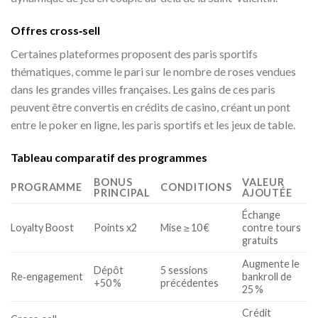
Offres cross‑sell
Certaines plateformes proposent des paris sportifs
thématiques, comme le pari sur le nombre de roses vendues
dans les grandes villes françaises. Les gains de ces paris
peuvent être convertis en crédits de casino, créant un pont
entre le poker en ligne, les paris sportifs et les jeux de table.
Tableau comparatif des programmes
BONUS
VALEUR
PROGRAMME
CONDITIONS
PRINCIPAL
AJOUTÉE
Échange
Loyalty Boost
Points x2
Mise ≥ 10 €
contre tours
gratuits
Augmente le
Dépôt
5 sessions
Re‑engagement
bankroll de
+50 %
précédentes
25 %
Crédit