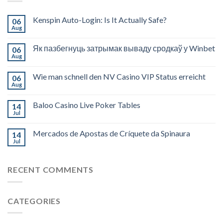
Kenspin Auto-Login: Is It Actually Safe?
06
Aug
Як пазбегнуць затрымак вываду сродкаў у Winbet
06
Aug
Wie man schnell den NV Casino VIP Status erreicht
06
Aug
Baloo Casino Live Poker Tables
14
Jul
Mercados de Apostas de Críquete da Spinaura
14
Jul
RECENT COMMENTS
CATEGORIES