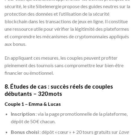
sécurité, le site Sibelenergie propose des guides neutres sur la
protection des données et l’utilisation de la sécurité
blockchain dans les transactions de jeux en ligne. Il constitue
une ressource utile pour vérifier la légitimité des plateformes
et comprendre les mécanismes de cryptomonnaies appliqués
aux bonus.
En appliquant ces mesures, les couples peuvent profiter
pleinement des tournois sans compromettre leur bien‑être
financier ou émotionnel.
8. Études de cas : succès réels de couples
débutants – 320 mots
Couple 1 – Emma & Lucas
Inscription
: via la page promotionnelle de la plateforme,
dépôt de 50 € chacun.
Bonus choisi
: dépôt « cœur » + 20 tours gratuits sur
Love