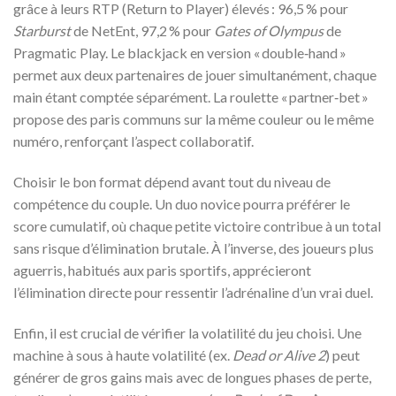
grâce à leurs RTP (Return to Player) élevés : 96,5 % pour
Starburst
de NetEnt, 97,2 % pour
Gates of Olympus
de
Pragmatic Play. Le blackjack en version « double‑hand »
permet aux deux partenaires de jouer simultanément, chaque
main étant comptée séparément. La roulette « partner‑bet »
propose des paris communs sur la même couleur ou le même
numéro, renforçant l’aspect collaboratif.
Choisir le bon format dépend avant tout du niveau de
compétence du couple. Un duo novice pourra préférer le
score cumulatif, où chaque petite victoire contribue à un total
sans risque d’élimination brutale. À l’inverse, des joueurs plus
aguerris, habitués aux paris sportifs, apprécieront
l’élimination directe pour ressentir l’adrénaline d’un vrai duel.
Enfin, il est crucial de vérifier la volatilité du jeu choisi. Une
machine à sous à haute volatilité (ex.
Dead or Alive 2
) peut
générer de gros gains mais avec de longues phases de perte,