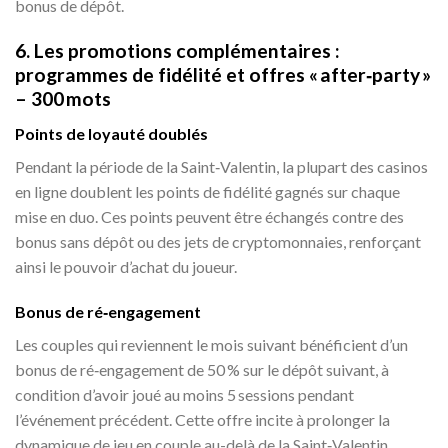
bonus de dépôt.
6. Les promotions complémentaires :
programmes de fidélité et offres « after‑party »
– 300 mots
Points de loyauté doublés
Pendant la période de la Saint‑Valentin, la plupart des casinos
en ligne doublent les points de fidélité gagnés sur chaque
mise en duo. Ces points peuvent être échangés contre des
bonus sans dépôt ou des jets de cryptomonnaies, renforçant
ainsi le pouvoir d’achat du joueur.
Bonus de ré‑engagement
Les couples qui reviennent le mois suivant bénéficient d’un
bonus de ré‑engagement de 50 % sur le dépôt suivant, à
condition d’avoir joué au moins 5 sessions pendant
l’événement précédent. Cette offre incite à prolonger la
dynamique de jeu en couple au-delà de la Saint‑Valentin.