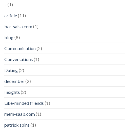
–
(1)
article
(11)
bar-salsa.com
(1)
blog
(8)
Communication
(2)
Conversations
(1)
Dating
(2)
december
(2)
Insights
(2)
Like-minded friends
(1)
mem-saab.com
(1)
patrick spins
(1)