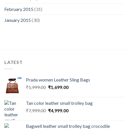
February 2015
(31)
January 2015
(30)
LATEST
Prada women Leather Sling Bags
₹
1,999.00
₹
1,699.00
Tan color leather small trolley bag
₹
7,999.00
₹
4,999.00
Bagwell leather small trolley bag crocodile