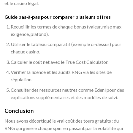
et le casino légal.
Guide pas‑à‑pas pour comparer plusieurs offres
Recueillir les termes de chaque bonus (valeur, mise max,
exigence, plafond).
Utiliser le tableau comparatif (exemple ci‑dessus) pour
chaque casino.
Calculer le coût net avec le True Cost Calculator.
Vérifier la licence et les audits RNG via les sites de
régulation.
Consulter des ressources neutres comme Edeni pour des
explications supplémentaires et des modèles de suivi.
Conclusion
Nous avons décortiqué le vrai coût des tours gratuits : du
RNG qui génère chaque spin, en passant par la volatilité qui