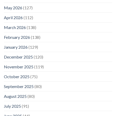
May 2026
(127)
April 2026
(112)
March 2026
(138)
February 2026
(138)
January 2026
(129)
December 2025
(120)
November 2025
(119)
October 2025
(75)
September 2025
(80)
August 2025
(80)
July 2025
(91)
June 2025
(44)