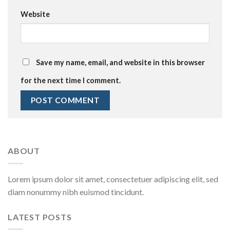
Website
Save my name, email, and website in this browser
for the next time I comment.
ABOUT
Lorem ipsum dolor sit amet, consectetuer adipiscing elit, sed
diam nonummy nibh euismod tincidunt.
LATEST POSTS