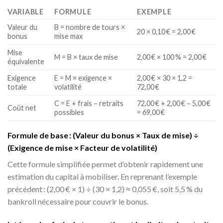
VARIABLE
FORMULE
EXEMPLE
Valeur du
B = nombre de tours ×
20 × 0,10 € = 2,00 €
bonus
mise max
Mise
M = B × taux de mise
2,00 € × 100 % = 2,00 €
équivalente
Exigence
E = M × exigence ×
2,00 € × 30 × 1,2 =
totale
volatilité
72,00 €
C = E + frais – retraits
72,00 € + 2,00 € – 5,00 €
Coût net
possibles
= 69,00 €
Formule de base : (Valeur du bonus × Taux de mise) ÷
(Exigence de mise × Facteur de volatilité)
Cette formule simplifiée permet d’obtenir rapidement une
estimation du capital à mobiliser. En reprenant l’exemple
précédent : (2,00 € × 1) ÷ (30 × 1,2) ≈ 0,055 €, soit 5,5 % du
bankroll nécessaire pour couvrir le bonus.