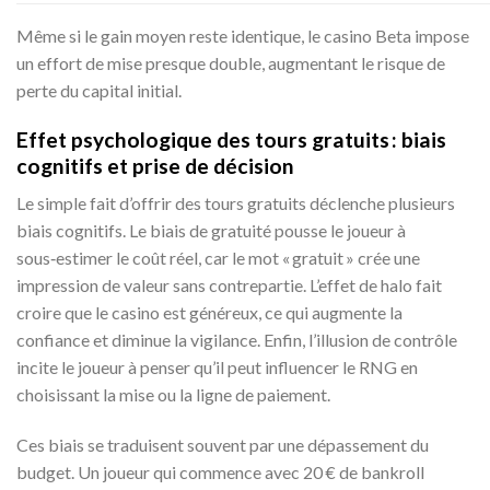
Même si le gain moyen reste identique, le casino Beta impose
un effort de mise presque double, augmentant le risque de
perte du capital initial.
Effet psychologique des tours gratuits : biais
cognitifs et prise de décision
Le simple fait d’offrir des tours gratuits déclenche plusieurs
biais cognitifs. Le biais de gratuité pousse le joueur à
sous‑estimer le coût réel, car le mot « gratuit » crée une
impression de valeur sans contrepartie. L’effet de halo fait
croire que le casino est généreux, ce qui augmente la
confiance et diminue la vigilance. Enfin, l’illusion de contrôle
incite le joueur à penser qu’il peut influencer le RNG en
choisissant la mise ou la ligne de paiement.
Ces biais se traduisent souvent par une dépassement du
budget. Un joueur qui commence avec 20 € de bankroll