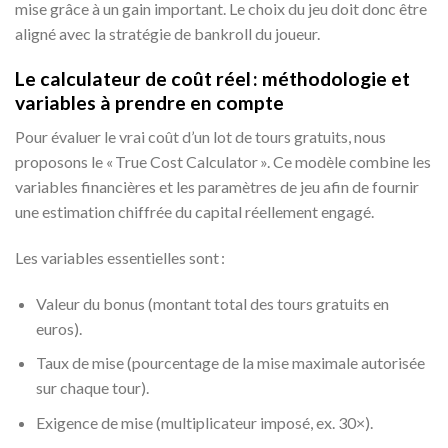
mise grâce à un gain important. Le choix du jeu doit donc être
aligné avec la stratégie de bankroll du joueur.
Le calculateur de coût réel : méthodologie et
variables à prendre en compte
Pour évaluer le vrai coût d’un lot de tours gratuits, nous
proposons le « True Cost Calculator ». Ce modèle combine les
variables financières et les paramètres de jeu afin de fournir
une estimation chiffrée du capital réellement engagé.
Les variables essentielles sont :
Valeur du bonus (montant total des tours gratuits en
euros).
Taux de mise (pourcentage de la mise maximale autorisée
sur chaque tour).
Exigence de mise (multiplicateur imposé, ex. 30×).