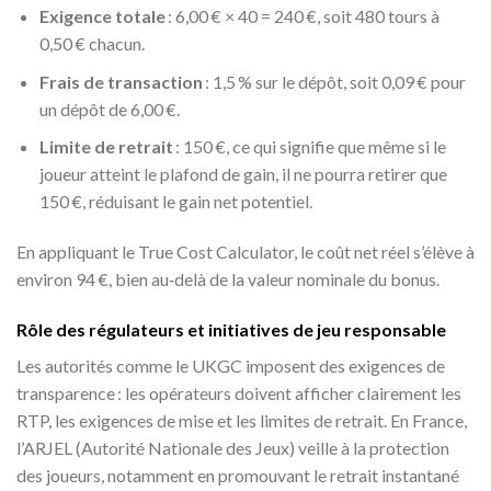
Exigence totale
: 6,00 € × 40 = 240 €, soit 480 tours à
0,50 € chacun.
Frais de transaction
: 1,5 % sur le dépôt, soit 0,09 € pour
un dépôt de 6,00 €.
Limite de retrait
: 150 €, ce qui signifie que même si le
joueur atteint le plafond de gain, il ne pourra retirer que
150 €, réduisant le gain net potentiel.
En appliquant le True Cost Calculator, le coût net réel s’élève à
environ 94 €, bien au‑delà de la valeur nominale du bonus.
Rôle des régulateurs et initiatives de jeu responsable
Les autorités comme le UKGC imposent des exigences de
transparence : les opérateurs doivent afficher clairement les
RTP, les exigences de mise et les limites de retrait. En France,
l’ARJEL (Autorité Nationale des Jeux) veille à la protection
des joueurs, notamment en promouvant le retrait instantané