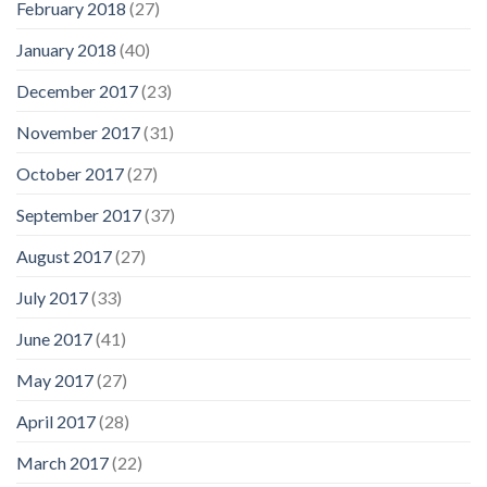
February 2018
(27)
January 2018
(40)
December 2017
(23)
November 2017
(31)
October 2017
(27)
September 2017
(37)
August 2017
(27)
July 2017
(33)
June 2017
(41)
May 2017
(27)
April 2017
(28)
March 2017
(22)