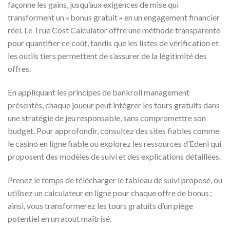
façonne les gains, jusqu’aux exigences de mise qui
transforment un « bonus gratuit » en un engagement financier
réel. Le True Cost Calculator offre une méthode transparente
pour quantifier ce coût, tandis que les listes de vérification et
les outils tiers permettent de s’assurer de la légitimité des
offres.
En appliquant les principes de bankroll management
présentés, chaque joueur peut intégrer les tours gratuits dans
une stratégie de jeu responsable, sans compromettre son
budget. Pour approfondir, consultez des sites fiables comme
le casino en ligne fiable ou explorez les ressources d’Edeni qui
proposent des modèles de suivi et des explications détaillées.
Prenez le temps de télécharger le tableau de suivi proposé, ou
utilisez un calculateur en ligne pour chaque offre de bonus ;
ainsi, vous transformerez les tours gratuits d’un piège
potentiel en un atout maîtrisé.