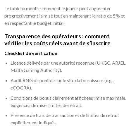
Le tableau montre comment le joueur peut augmenter
progressivement la mise tout en maintenant le ratio de 5 % et
en respectant le budget initial.
Transparence des opérateurs : comment
vérifier les coûts réels avant de s’inscrire
Checklist de vérification
Licence délivrée par une autorité reconnue (UKGC, ARJEL,
Malta Gaming Authority).
Audit RNG disponible sur le site du fournisseur (e.g.,
eCOGRA).
Conditions de bonus clairement affichées : mise maximale,
exigences de mise, limites de retrait.
Présence de frais de transaction et de limites de retrait
explicitement indiqués.