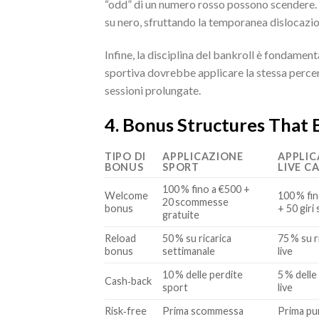
“odd” di un numero rosso possono scendere. 
su nero, sfruttando la temporanea dislocazio
Infine, la disciplina del bankroll è fondamen
sportiva dovrebbe applicare la stessa percent
sessioni prolungate.
4. Bonus Structures That 
TIPO DI
APPLICAZIONE
APPLIC
BONUS
SPORT
LIVE C
100 % fino a €500 +
Welcome
100 % fi
20 scommesse
bonus
+ 50 giri 
gratuite
Reload
50 % su ricarica
75 % su r
bonus
settimanale
live
10 % delle perdite
5 % delle
Cash‑back
sport
live
Risk‑free
Prima scommessa
Prima pun