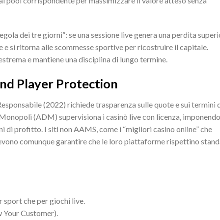
f al pool corrispondente per massimizzare il valore atteso senza
gola dei tre giorni”: se una sessione live genera una perdita super
e e si ritorna alle scommesse sportive per ricostruire il capitale.
estrema e mantiene una disciplina di lungo termine.
nd Player Protection
Responsabile (2022) richiede trasparenza sulle quote e sui termini 
ei Monopoli (ADM) supervisiona i casinò live con licenza, imponend
i di profitto. I siti non AAMS, come i “migliori casino online” che
evono comunque garantire che le loro piattaforme rispettino stan
 sport che per giochi live.
ow Your Customer).