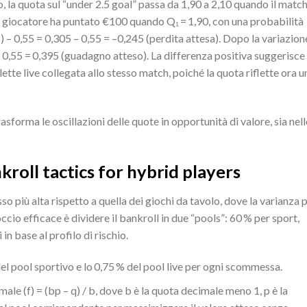
io, la quota sul “under 2.5 goal” passa da 1,90 a 2,10 quando il matc
n giocatore ha puntato €100 quando Q₁ = 1,90, con una probabilità
5) – 0,55 = 0,305 – 0,55 = –0,245 (perdita attesa). Dopo la variazion
 – 0,55 = 0,395 (guadagno atteso). La differenza positiva suggerisce 
ette live collegata allo stesso match, poiché la quota riflette ora u
sforma le oscillazioni delle quote in opportunità di valore, sia nell
kroll tactics for hybrid players
so più alta rispetto a quella dei giochi da tavolo, dove la varianza 
cio efficace è dividere il bankroll in due “pools”: 60 % per sport,
in base al profilo di rischio.
del pool sportivo e lo 0,75 % del pool live per ogni scommessa.
imale (f) = (bp – q) / b, dove b è la quota decimale meno 1, p è la