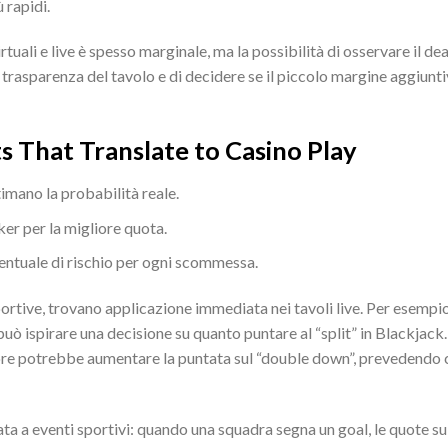
 rapidi.
irtuali e live è spesso marginale, ma la possibilità di osservare il de
a trasparenza del tavolo e di decidere se il piccolo margine aggiunt
s That Translate to Casino Play
imano la probabilità reale.
er per la migliore quota.
centuale di rischio per ogni scommessa.
rtive, trovano applicazione immediata nei tavoli live. Per esempio
 può ispirare una decisione su quanto puntare al “split” in Blackjack.
tore potrebbe aumentare la puntata sul “double down”, prevedendo 
ata a eventi sportivi: quando una squadra segna un goal, le quote su