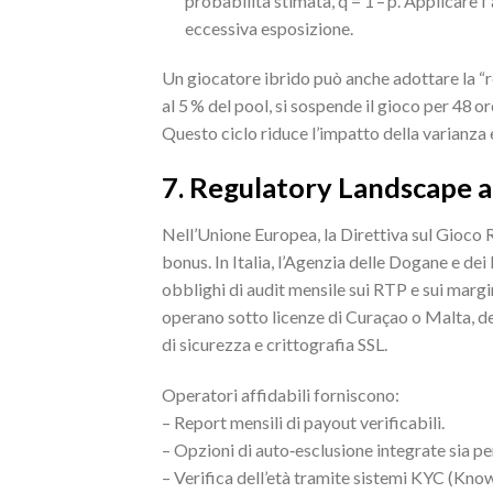
probabilità stimata, q = 1 – p. Applicare 
eccessiva esposizione.
Un giocatore ibrido può anche adottare la “re
al 5 % del pool, si sospende il gioco per 48 or
Questo ciclo riduce l’impatto della varianza 
7. Regulatory Landscape a
Nell’Unione Europea, la Direttiva sul Gioco 
bonus. In Italia, l’Agenzia delle Dogane e d
obblighi di audit mensile sui RTP e sui margin
operano sotto licenze di Curaçao o Malta, d
di sicurezza e crittografia SSL.
Operatori affidabili forniscono:
– Report mensili di payout verificabili.
– Opzioni di auto‑esclusione integrate sia per
– Verifica dell’età tramite sistemi KYC (Kn