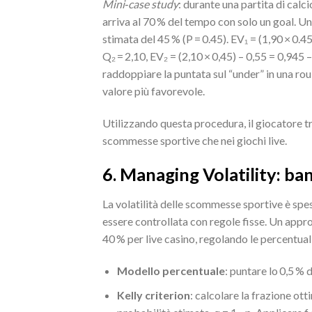
Mini‑case study
: durante una partita di calc
arriva al 70 % del tempo con solo un goal. U
stimata del 45 % (P = 0.45). EV₁ = (1,90 × 0.4
Q₂ = 2,10, EV₂ = (2,10 × 0,45) – 0,55 = 0,945
raddoppiare la puntata sul “under” in una roul
valore più favorevole.
Utilizzando questa procedura, il giocatore tra
scommesse sportive che nei giochi live.
6. Managing Volatility: ban
La volatilità delle scommesse sportive è spes
essere controllata con regole fisse. Un approc
40 % per live casino, regolando le percentuali 
Modello percentuale
: puntare lo 0,5 % 
Kelly criterion
: calcolare la frazione ott