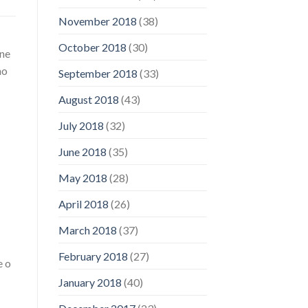
November 2018
(38)
October 2018
(30)
ine
no
September 2018
(33)
August 2018
(43)
July 2018
(32)
June 2018
(35)
May 2018
(28)
April 2018
(26)
March 2018
(37)
February 2018
(27)
e o
January 2018
(40)