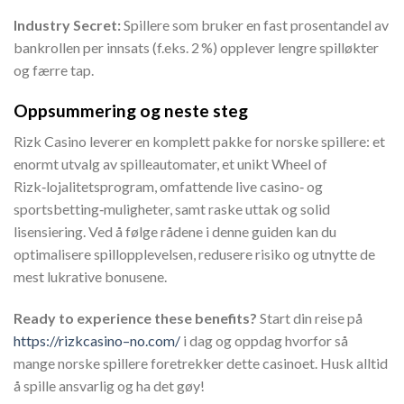
Industry Secret:
Spillere som bruker en fast prosentandel av
bankrollen per innsats (f.eks. 2 %) opplever lengre spilløkter
og færre tap.
Oppsummering og neste steg
Rizk Casino leverer en komplett pakke for norske spillere: et
enormt utvalg av spilleautomater, et unikt Wheel of
Rizk‑lojalitetsprogram, omfattende live casino‑ og
sportsbetting‑muligheter, samt raske uttak og solid
lisensiering. Ved å følge rådene i denne guiden kan du
optimalisere spillopplevelsen, redusere risiko og utnytte de
mest lukrative bonusene.
Ready to experience these benefits?
Start din reise på
https://rizkcasino–no.com/
i dag og oppdag hvorfor så
mange norske spillere foretrekker dette casinoet. Husk alltid
å spille ansvarlig og ha det gøy!