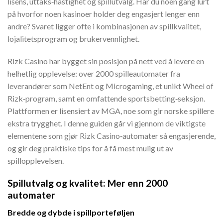
lisens, uttaks‑hastighet og spillutvalg. Har du noen gang lurt
på hvorfor noen kasinoer holder deg engasjert lenger enn
andre? Svaret ligger ofte i kombinasjonen av spillkvalitet,
lojalitetsprogram og brukervennlighet.
Rizk Casino har bygget sin posisjon på nett ved å levere en
helhetlig opplevelse: over 2000 spilleautomater fra
leverandører som NetEnt og Microgaming, et unikt Wheel of
Rizk‑program, samt en omfattende sportsbetting‑seksjon.
Plattformen er lisensiert av MGA, noe som gir norske spillere
ekstra trygghet. I denne guiden går vi gjennom de viktigste
elementene som gjør Rizk Casino‑automater så engasjerende,
og gir deg praktiske tips for å få mest mulig ut av
spillopplevelsen.
Spillutvalg og kvalitet: Mer enn 2000
automater
Bredde og dybde i spillporteføljen