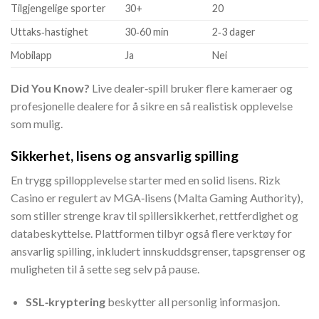
Tilgjengelige sporter
30+
20
Uttaks‑hastighet
30‑60 min
2‑3 dager
Mobilapp
Ja
Nei
Did You Know?
Live dealer‑spill bruker flere kameraer og
profesjonelle dealere for å sikre en så realistisk opplevelse
som mulig.
Sikkerhet, lisens og ansvarlig spilling
En trygg spillopplevelse starter med en solid lisens. Rizk
Casino er regulert av MGA‑lisens (Malta Gaming Authority),
som stiller strenge krav til spillersikkerhet, rettferdighet og
databeskyttelse. Plattformen tilbyr også flere verktøy for
ansvarlig spilling, inkludert innskuddsgrenser, tapsgrenser og
muligheten til å sette seg selv på pause.
SSL‑kryptering
beskytter all personlig informasjon.