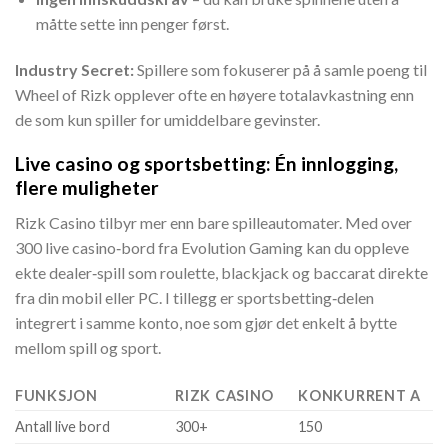
måtte sette inn penger først.
Industry Secret:
Spillere som fokuserer på å samle poeng til
Wheel of Rizk opplever ofte en høyere totalavkastning enn
de som kun spiller for umiddelbare gevinster.
Live casino og sportsbetting: Én innlogging,
flere muligheter
Rizk Casino tilbyr mer enn bare spilleautomater. Med over
300 live casino‑bord fra Evolution Gaming kan du oppleve
ekte dealer‑spill som roulette, blackjack og baccarat direkte
fra din mobil eller PC. I tillegg er sportsbetting‑delen
integrert i samme konto, noe som gjør det enkelt å bytte
mellom spill og sport.
FUNKSJON
RIZK CASINO
KONKURRENT A
Antall live bord
300+
150