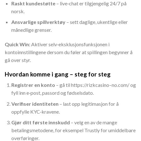
Raskt kundestøtte
– live‑chat er tilgjengelig 24/7 på
norsk.
Ansvarlige spillverktøy
– sett daglige, ukentlige eller
månedlige grenser.
Quick Win:
Aktiver selv‑eksklusjonsfunksjonen i
kontoinnstillingene dersom du føler at spillingen begynner å
gå over styr.
Hvordan komme i gang – steg for steg
Registrer en konto
– gå til https://rizkcasino–no.com/ og
fyll inn e‑post, passord og fødselsdato.
Verifiser identiteten
– last opp legitimasjon for å
oppfylle KYC‑kravene.
Gjør ditt første innskudd
– velg en av de mange
betalingsmetodene, for eksempel Trustly for umiddelbare
overføringer.