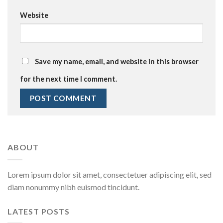
Website
Save my name, email, and website in this browser
for the next time I comment.
ABOUT
Lorem ipsum dolor sit amet, consectetuer adipiscing elit, sed
diam nonummy nibh euismod tincidunt.
LATEST POSTS