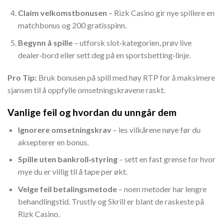
Claim velkomstbonusen
– Rizk Casino gir nye spillere en
matchbonus og 200 gratisspinn.
Begynn å spille
– utforsk slot‑kategorien, prøv live
dealer‑bord eller sett deg på en sportsbetting‑linje.
Pro Tip:
Bruk bonusen på spill med høy RTP for å maksimere
sjansen til å oppfylle omsetningskravene raskt.
Vanlige feil og hvordan du unngår dem
Ignorere omsetningskrav
– les vilkårene nøye før du
aksepterer en bonus.
Spille uten bankroll‑styring
– sett en fast grense for hvor
mye du er villig til å tape per økt.
Velge feil betalingsmetode
– noen metoder har lengre
behandlingstid. Trustly og Skrill er blant de raskeste på
Rizk Casino.