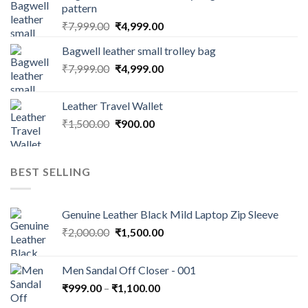
pattern
₹
7,999.00
₹
4,999.00
Bagwell leather small trolley bag
₹
7,999.00
₹
4,999.00
Leather Travel Wallet
₹
1,500.00
₹
900.00
BEST SELLING
Genuine Leather Black Mild Laptop Zip Sleeve
₹
2,000.00
₹
1,500.00
Men Sandal Off Closer - 001
₹
999.00
–
₹
1,100.00