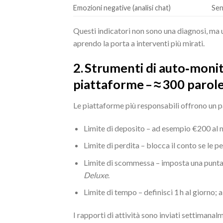
Emozioni negative (analisi chat)
Sen
Questi indicatori non sono una diagnosi, ma u
aprendo la porta a interventi più mirati.
2. Strumenti di auto‑monit
piattaforme – ≈ 300 parol
Le piattaforme più responsabili offrono un pa
Limite di deposito – ad esempio €200 al m
Limite di perdita – blocca il conto se le p
Limite di scommessa – imposta una puntata
Deluxe
.
Limite di tempo – definisci 1 h al giorno; 
I rapporti di attività sono inviati settimana