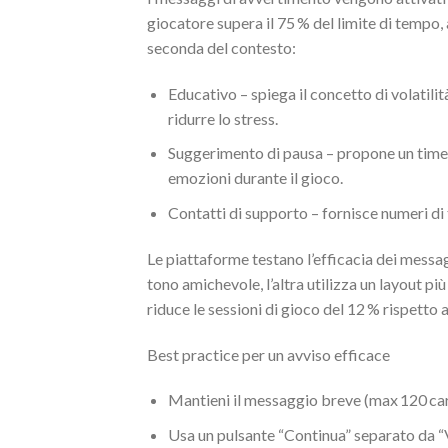
giocatore supera il 75 % del limite di tempo, 
seconda del contesto:
Educativo – spiega il concetto di volatili
ridurre lo stress.
Suggerimento di pausa – propone un timer 
emozioni durante il gioco.
Contatti di supporto – fornisce numeri di t
Le piattaforme testano l’efficacia dei messag
tono amichevole, l’altra utilizza un layout più
riduce le sessioni di gioco del 12 % rispetto a
Best practice per un avviso efficace
Mantieni il messaggio breve (max 120 car
Usa un pulsante “Continua” separato da “V