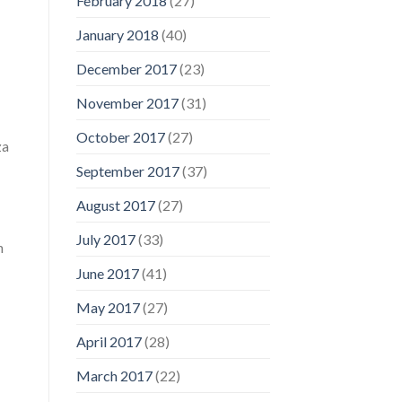
February 2018
(27)
January 2018
(40)
December 2017
(23)
November 2017
(31)
October 2017
(27)
za
September 2017
(37)
August 2017
(27)
July 2017
(33)
n
June 2017
(41)
May 2017
(27)
April 2017
(28)
March 2017
(22)