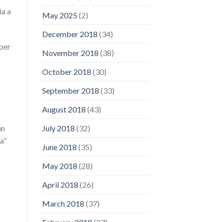
ia a
May 2025
(2)
December 2018
(34)
 per
November 2018
(38)
October 2018
(30)
September 2018
(33)
August 2018
(43)
July 2018
(32)
un
da”
June 2018
(35)
May 2018
(28)
April 2018
(26)
March 2018
(37)