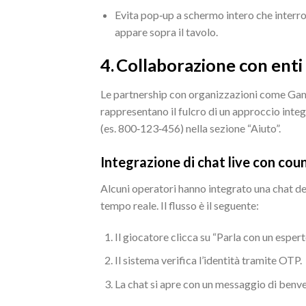
Evita pop‑up a schermo intero che interr
appare sopra il tavolo.
4. Collaborazione con enti
Le partnership con organizzazioni come Gam
rappresentano il fulcro di un approccio integr
(es. 800‑123‑456) nella sezione “Aiuto”.
Integrazione di chat live con cou
Alcuni operatori hanno integrato una chat ded
tempo reale. Il flusso è il seguente:
Il giocatore clicca su “Parla con un espert
Il sistema verifica l’identità tramite OTP.
La chat si apre con un messaggio di benve