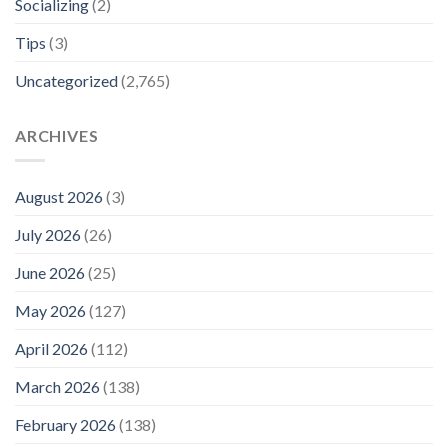
Socializing
(2)
Tips
(3)
Uncategorized
(2,765)
ARCHIVES
August 2026
(3)
July 2026
(26)
June 2026
(25)
May 2026
(127)
April 2026
(112)
March 2026
(138)
February 2026
(138)