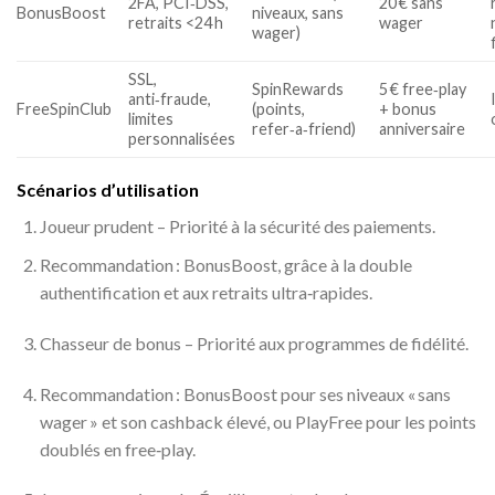
2FA, PCI‑DSS,
20 € sans
BonusBoost
niveaux, sans
retraits <24 h
wager
wager)
SSL,
SpinRewards
5 € free‑play
anti‑fraude,
FreeSpinClub
(points,
+ bonus
limites
refer‑a‑friend)
anniversaire
personnalisées
Scénarios d’utilisation
Joueur prudent – Priorité à la sécurité des paiements.
Recommandation : BonusBoost, grâce à la double
authentification et aux retraits ultra‑rapides.
Chasseur de bonus – Priorité aux programmes de fidélité.
Recommandation : BonusBoost pour ses niveaux « sans
wager » et son cashback élevé, ou PlayFree pour les points
doublés en free‑play.