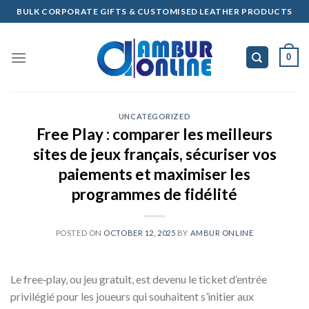
Skip
BULK CORPORATE GIFTS & CUSTOMISED LEATHER PRODUCTS
to
content
0
UNCATEGORIZED
Free Play : comparer les meilleurs
sites de jeux français, sécuriser vos
paiements et maximiser les
programmes de fidélité
POSTED ON
OCTOBER 12, 2025
BY
AMBUR ONLINE
Le free‑play, ou jeu gratuit, est devenu le ticket d’entrée
privilégié pour les joueurs qui souhaitent s’initier aux