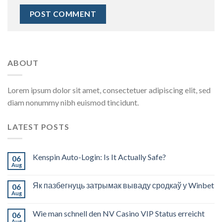
ABOUT
Lorem ipsum dolor sit amet, consectetuer adipiscing elit, sed
diam nonummy nibh euismod tincidunt.
LATEST POSTS
Kenspin Auto-Login: Is It Actually Safe?
06
Aug
Як пазбегнуць затрымак вываду сродкаў у Winbet
06
Aug
Wie man schnell den NV Casino VIP Status erreicht
06
Aug