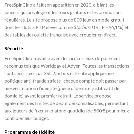
FreeSpinClub a fait son apparition en 2020, ciblant les
joueurs qui privilégient les tours gratuits et les promotions
régulières. Le site propose plus de 800 jeux en mode gratuit,
dont les slots à RTP élevé comme
Starburst
(RTP = 96,1 %) et
des tables de roulette française avec croupier en direct.
Sécurité
FreeSpinClub travaille avec des processeurs de paiement
reconnus tels que Worldpay et Adyen. Toutes les transactions
sont sécurisées par SSL 256 bits et le site applique une
politique anti‑fraude stricte : chaque compte doit passer par
une vérification d’identité (pièce d’identité, justificatif de
domicile) avant le premier retrait. Le service propose
également des limites de dépôt personnalisables, permettant
aux joueurs de fixer un plafond quotidien de 500 € pour mieux
contrôler leur budget.
Programme de fidélité