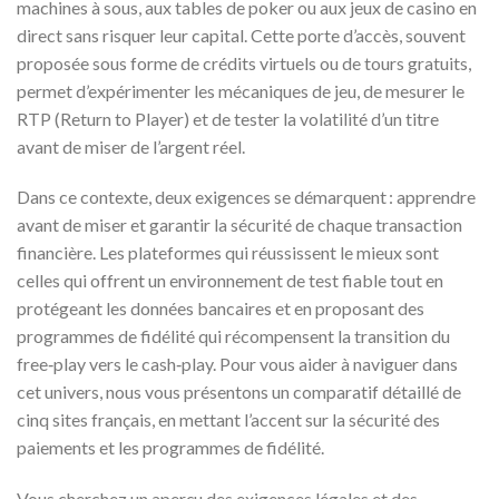
machines à sous, aux tables de poker ou aux jeux de casino en
direct sans risquer leur capital. Cette porte d’accès, souvent
proposée sous forme de crédits virtuels ou de tours gratuits,
permet d’expérimenter les mécaniques de jeu, de mesurer le
RTP (Return to Player) et de tester la volatilité d’un titre
avant de miser de l’argent réel.
Dans ce contexte, deux exigences se démarquent : apprendre
avant de miser et garantir la sécurité de chaque transaction
financière. Les plateformes qui réussissent le mieux sont
celles qui offrent un environnement de test fiable tout en
protégeant les données bancaires et en proposant des
programmes de fidélité qui récompensent la transition du
free‑play vers le cash‑play. Pour vous aider à naviguer dans
cet univers, nous vous présentons un comparatif détaillé de
cinq sites français, en mettant l’accent sur la sécurité des
paiements et les programmes de fidélité.
Vous cherchez un aperçu des exigences légales et des