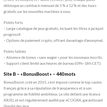
débloque un cashback mensuel de 5 % à 12 % et des tours
gratuits sur les nouvelles machines à sous.
Points forts
– Large catalogue de jeux gratuits, incluant les titres à jackpot
progressif.
– Options de paiement crypto, offrant davantage d’anonymat.
Points faibles
– Absence de bonus « sans wager » pour les nouveaux inscrits.
– Support client limité aux heures de bureau (09 h–18 h CET).
Site B – « BonusBoost » – 440 mots
BonusBoost, créé en 2015, s’est imposé comme le top casino
français grâce à sa réputation de transparence et à son
programme de fidélité ambitieux. Le site détient une licence
ARJEL et est régulièrement audité par eCOGRA, garantissant
l’équité des jeux.