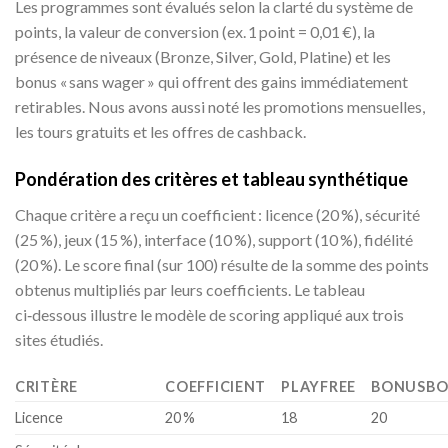
Les programmes sont évalués selon la clarté du système de
points, la valeur de conversion (ex. 1 point = 0,01 €), la
présence de niveaux (Bronze, Silver, Gold, Platine) et les
bonus « sans wager » qui offrent des gains immédiatement
retirables. Nous avons aussi noté les promotions mensuelles,
les tours gratuits et les offres de cashback.
Pondération des critères et tableau synthétique
Chaque critère a reçu un coefficient : licence (20 %), sécurité
(25 %), jeux (15 %), interface (10 %), support (10 %), fidélité
(20 %). Le score final (sur 100) résulte de la somme des points
obtenus multipliés par leurs coefficients. Le tableau
ci‑dessous illustre le modèle de scoring appliqué aux trois
sites étudiés.
CRITÈRE
COEFFICIENT
PLAYFREE
BONUSBO
Licence
20 %
18
20