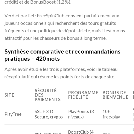
crédit) et de BonusBoost (1,2 %).
Verdict partiel : FreeSpinClub convient parfaitement aux
joueurs occasionnels qui recherchent des tours gratuits
fréquents et une politique de dépôt stricte, mais il est moins
attractif pour les chasseurs de bonus à long terme.
Synthèse comparative et recommandations
pratiques – 420 mots
Après avoir étudié les trois plateformes, voici le tableau
récapitulatif qui résume les points forts de chaque site.
SÉCURITÉ
PROGRAMME
BONUS DE
SITE
DES
FIDÉLITÉ
BIENVENUE
PAIEMENTS
SSL + 3‑D
PlayPoints (3
10 €
PlayFree
Secure, crypto
niveaux)
free‑play
BoostClub (4