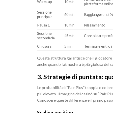
Warm‑up
10 min
piattaforma onlin
Sessione
60 min
Raggiungere +5 %
principale
Pausa 1
10 min
Rilassamento
Sessione
45 min
Consolidare profit
secondaria
Chiusura
5 min
Terminare entro i l
Questa struttura garantisce che il giocatore
anche quando l’atmosfera è più gioiosa del so
3. Strategie di puntata: 
Le probabilità di “Pair Plus” (coppia o colore
più elevato. Il margine del casinò su “Pair Plu
Conoscere queste differenze è il primo pass
Scaling positivo