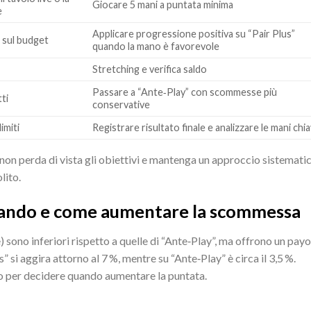
Giocare 5 mani a puntata minima
e
Applicare progressione positiva su “Pair Plus”
 sul budget
quando la mano è favorevole
Stretching e verifica saldo
Passare a “Ante‑Play” con scommesse più
ti
conservative
imiti
Registrare risultato finale e analizzare le mani chi
 non perda di vista gli obiettivi e mantenga un approccio sistemati
lito.
quando e come aumentare la scommessa
) sono inferiori rispetto a quelle di “Ante‑Play”, ma offrono un pay
s” si aggira attorno al 7 %, mentre su “Ante‑Play” è circa il 3,5 %.
o per decidere quando aumentare la puntata.