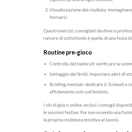
Visualizzazione del risultato: immaginare i
fermarsi.
Questi esercizi, consigliati da diversi profes
rumore di sottofondo è quello di una festa di
Routine pre‑gioco
Controllo del bankroll: verificare la somm
Settaggio dei limiti: impostare alert di s
Briefing mentale: dedicare 2‑3 minuti a ric
affidamento solo sull’instinto.
I siti di gioco online, inclusi i consigli disp
le sessioni festive. Pur non essendo una fonte 
la propria resilienza emotiva al tavolo.