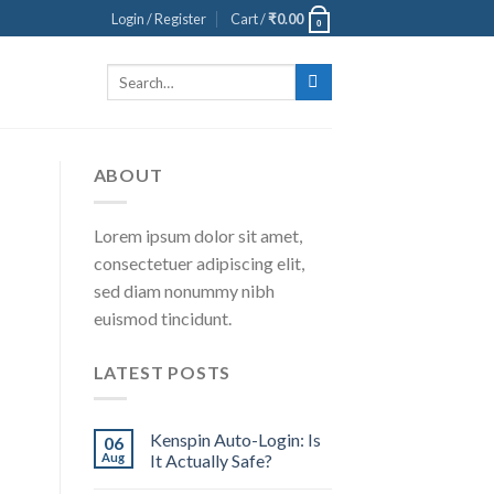
Login / Register
Cart /
₹
0.00
0
Search
for:
ABOUT
Lorem ipsum dolor sit amet,
consectetuer adipiscing elit,
sed diam nonummy nibh
euismod tincidunt.
LATEST POSTS
Kenspin Auto-Login: Is
06
Aug
It Actually Safe?