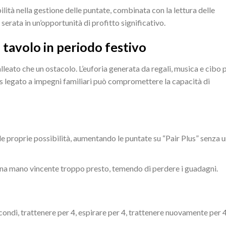
ità nella gestione delle puntate, combinata con la lettura delle
erata in un’opportunità di profitto significativo.
l tavolo in periodo festivo
lleato che un ostacolo. L’euforia generata da regali, musica e cibo 
ess legato a impegni familiari può compromettere la capacità di
le proprie possibilità, aumentando le puntate su “Pair Plus” senza 
a una mano vincente troppo presto, temendo di perdere i guadagni.
ondi, trattenere per 4, espirare per 4, trattenere nuovamente per 4