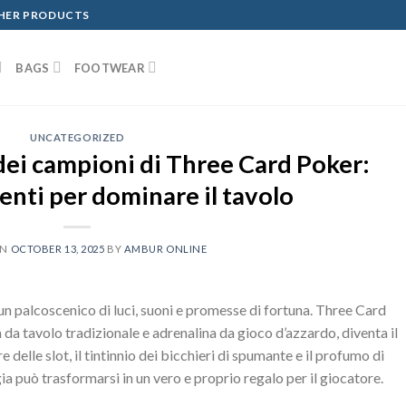
THER PRODUCTS
BAGS
FOOTWEAR
UNCATEGORIZED
 dei campioni di Three Card Poker:
centi per dominare il tavolo
ON
OCTOBER 13, 2025
BY
AMBUR ONLINE
 un palcoscenico di luci, suoni e promesse di fortuna. Three Card
da tavolo tradizionale e adrenalina da gioco d’azzardo, diventa il
 delle slot, il tintinnio dei bicchieri di spumante e il profumo di
ia può trasformarsi in un vero e proprio regalo per il giocatore.