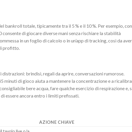
 bankroll totale, tipicamente tra il 5 % e il 10 %. Per esempio, con
 consente di giocare diverse mani senza rischiare la stabilità
mmessa in un foglio di calcolo o in un’app di tracking, così da ave
 profitto.
 distrazioni: brindisi, regali da aprire, conversazioni rumorose.
 minuti di gioco aiuta a mantenere la concentrazione e a ricalibra
consigliabile bere acqua, fare qualche esercizio di respirazione e, 
di essere ancora entro i limiti prefissati.
AZIONE CHIAVE
l tavolo live o la