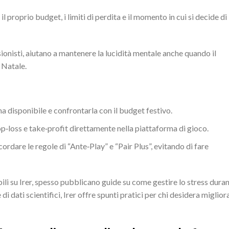
l proprio budget, i limiti di perdita e il momento in cui si decide di
sionisti, aiutano a mantenere la lucidità mentale anche quando il
 Natale.
a disponibile e confrontarla con il budget festivo.
top‑loss e take‑profit direttamente nella piattaforma di gioco.
ordare le regole di “Ante‑Play” e “Pair Plus”, evitando di fare
onibili su Irer, spesso pubblicano guide su come gestire lo stress dura
di dati scientifici, Irer offre spunti pratici per chi desidera miglior