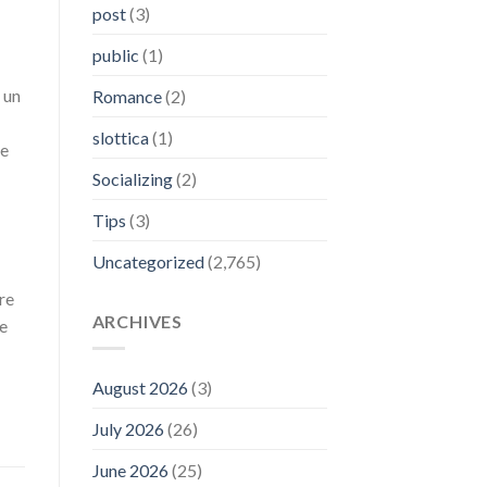
post
(3)
public
(1)
 un
Romance
(2)
slottica
(1)
re
Socializing
(2)
Tips
(3)
Uncategorized
(2,765)
re
ARCHIVES
se
August 2026
(3)
July 2026
(26)
June 2026
(25)