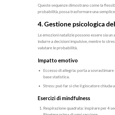
Queste sequenze dimostrano come la flessibil
probabilità, possa trasformare una semplice s
4. Gestione psicologica de
Le emozioni natalizie possono essere sia un a
indurre a decisioni impulsive, mentre lo str
valutare le probabilità.
Impatto emotivo
Eccesso di allegria: porta a sovrastimare 
base statistica.
Stress: può far sì che il giocatore chiud
Esercizi di mindfulness
Respirazione quadrata: inspirare per 4 sec
Ripetere prima di ogni sessione.