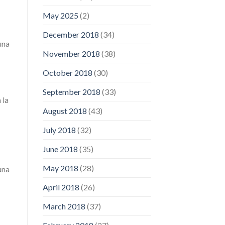
May 2025
(2)
December 2018
(34)
una
November 2018
(38)
October 2018
(30)
September 2018
(33)
 la
August 2018
(43)
July 2018
(32)
June 2018
(35)
May 2018
(28)
una
April 2018
(26)
March 2018
(37)