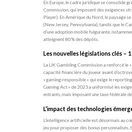
En Europe, le cadre juridique se consolide 
Commission, qui imposent des exigences stri
Player). En Amérique du Nord, le paysage se 
(New Jersey, Pennsylvania), tandis que le Ca
d’une adoption mobile fulgurante, notammen
atteignent 80 % des dépôts.
Les nouvelles législations clés –
La UK Gambling Commission a renforcé le « af
capacité financière du joueur avant d’octroy
« gaming‑responsible » qui exige le reporting
Gaming Act » de 2023 a uniformisé les exigen
entrants, mais imposant une taxe fédérale de 
L’impact des technologies émerg
L’intelligence artificielle est désormais au c
jeu pour proposer des bonus personnalisés, t