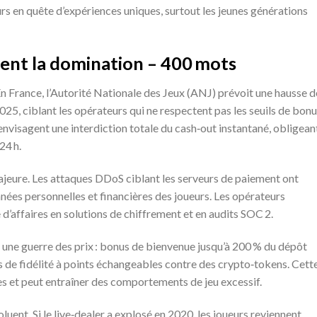
rs en quête d’expériences uniques, surtout les jeunes générations
cent la domination – 400 mots
En France, l’Autorité Nationale des Jeux (ANJ) prévoit une hausse d
2025, ciblant les opérateurs qui ne respectent pas les seuils de bon
envisagent une interdiction totale du cash‑out instantané, obligean
24 h.
jeure. Les attaques DDoS ciblant les serveurs de paiement ont
ées personnelles et financières des joueurs. Les opérateurs
 d’affaires en solutions de chiffrement et en audits SOC 2.
 une guerre des prix : bonus de bienvenue jusqu’à 200 % du dépôt
mes de fidélité à points échangeables contre des crypto‑tokens. Cett
ges et peut entraîner des comportements de jeu excessif.
ent. Si le live‑dealer a explosé en 2020, les joueurs reviennent