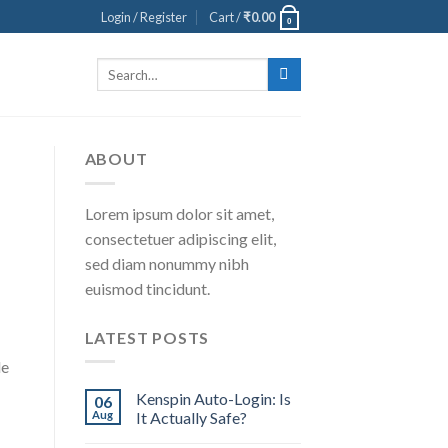
Login / Register
Cart /
₹
0.00
0
Search
for:
ABOUT
Lorem ipsum dolor sit amet,
consectetuer adipiscing elit,
sed diam nonummy nibh
euismod tincidunt.
LATEST POSTS
de
Kenspin Auto-Login: Is
06
Aug
It Actually Safe?