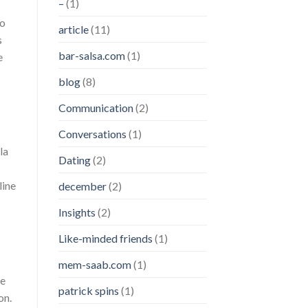
–
(1)
to
article
(11)
s
bar-salsa.com
(1)
e
blog
(8)
Communication
(2)
Conversations
(1)
la
Dating
(2)
line
december
(2)
Insights
(2)
Like-minded friends
(1)
mem-saab.com
(1)
de
patrick spins
(1)
on.