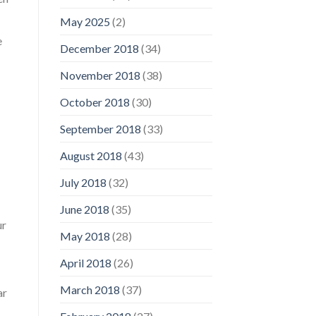
May 2025
(2)
e
December 2018
(34)
November 2018
(38)
October 2018
(30)
September 2018
(33)
August 2018
(43)
July 2018
(32)
June 2018
(35)
ur
May 2018
(28)
April 2018
(26)
March 2018
(37)
ar