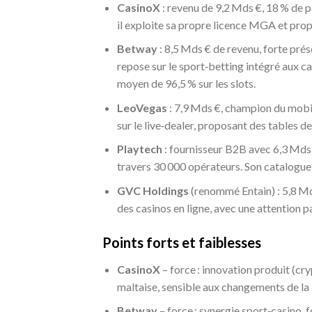
CasinoX
: revenu de 9,2 Mds €, 18 % de 
il exploite sa propre licence MGA et prop
Betway
: 8,5 Mds € de revenu, forte prés
repose sur le sport‑betting intégré aux c
moyen de 96,5 % sur les slots.
LeoVegas
: 7,9 Mds €, champion du mobil
sur le live‑dealer, proposant des tables d
Playtech
: fournisseur B2B avec 6,3 Mds 
travers 30 000 opérateurs. Son catalogue
GVC Holdings
(renommé Entain) : 5,8 Mds
des casinos en ligne, avec une attention p
Points forts et faiblesses
CasinoX
– force : innovation produit (cr
maltaise, sensible aux changements de l
Betway
– force : synergie sport‑casino, f