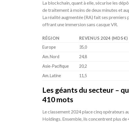
La blockchain, quant à elle, sécurise les dépô
de traitement à moins de deux minutes et au
La réalité augmentée (RA) fait ses premiers p
offrant une immersion sans casque VR.
RÉGION
REVENUS 2024 (MDS €)
Europe
35,0
Am. Nord
24,8
Asie‑Pacifique
20,2
Am. Latine
11,5
Les géants du secteur – qu
410 mots
Le classement 2024 place cinq opérateurs 
Holdings. Ensemble, ils concentrent plus de