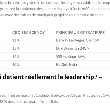
ts et les retraits grâce à des contrats intelligents, réduisant le tem
gmentant la confiance des joueurs de pays à forte méfiance bancai
as avec des tables de blackjack projetées sur la table du salon,
CROISSANCE YOY
PRINCIPAUX OPÉRATEURS
11 %
Betway, LeoVegas, CasinoX
13 %
DraftKings, BetMGM
14 %
888 Holdings, GVC
10 %
Bet365, Bwin
i détient réellement le leadership ? –
au sommet du marché : CasinoX, Betway, LeoVegas, Playtech et GV
 48 % des parts de marché mondiales.