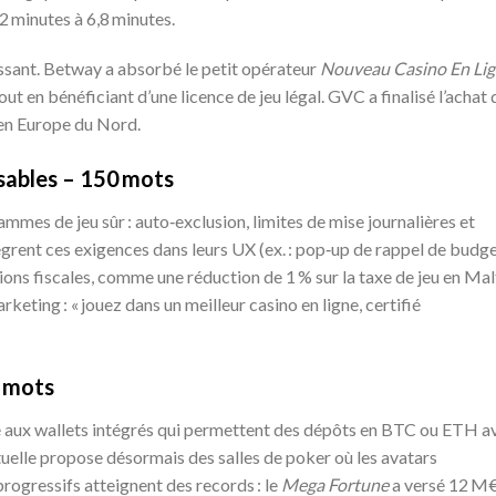
 minutes à 6,8 minutes.
uissant. Betway a absorbé le petit opérateur
Nouveau Casino En Li
ut en bénéficiant d’une licence de jeu légal. GVC a finalisé l’achat 
en Europe du Nord.
nsables – 150 mots
mes de jeu sûr : auto‑exclusion, limites de mise journalières et
ègrent ces exigences dans leurs UX (ex. : pop‑up de rappel de budg
ions fiscales, comme une réduction de 1 % sur la taxe de jeu en Mal
eting : « jouez dans un meilleur casino en ligne, certifié
0 mots
 aux wallets intégrés qui permettent des dépôts en BTC ou ETH a
rtuelle propose désormais des salles de poker où les avatars
progressifs atteignent des records : le
Mega Fortune
a versé 12 M€