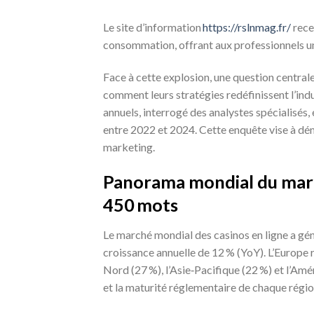
Le site d’information
https://rslnmag.fr/
rece
consommation, offrant aux professionnels u
Face à cette explosion, une question centrale
comment leurs stratégies redéfinissent l’ind
annuels, interrogé des analystes spécialisés,
entre 2022 et 2024. Cette enquête vise à dém
marketing.
Panorama mondial du marc
450 mots
Le marché mondial des casinos en ligne a gén
croissance annuelle de 12 % (YoY). L’Europe re
Nord (27 %), l’Asie‑Pacifique (22 %) et l’Amér
et la maturité réglementaire de chaque régio