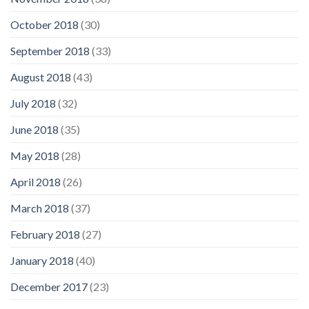
October 2018
(30)
September 2018
(33)
August 2018
(43)
July 2018
(32)
June 2018
(35)
May 2018
(28)
April 2018
(26)
March 2018
(37)
February 2018
(27)
January 2018
(40)
December 2017
(23)