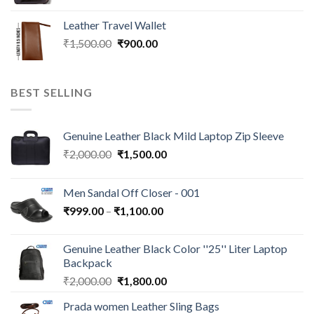
Leather Travel Wallet
₹
1,500.00
₹
900.00
BEST SELLING
Genuine Leather Black Mild Laptop Zip Sleeve
₹
2,000.00
₹
1,500.00
Men Sandal Off Closer - 001
₹
999.00
–
₹
1,100.00
Genuine Leather Black Color ''25'' Liter Laptop
Backpack
₹
2,000.00
₹
1,800.00
Prada women Leather Sling Bags