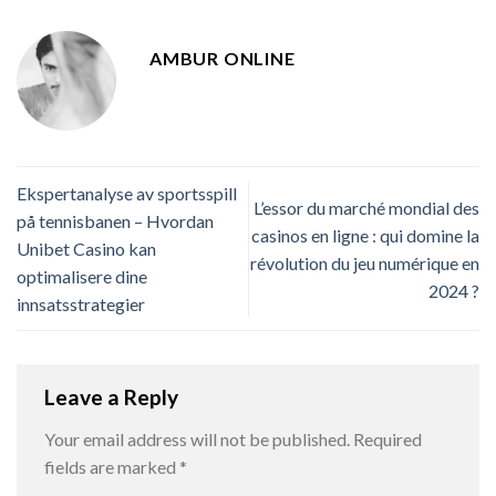
AMBUR ONLINE
Ekspertanalyse av sportsspill
L’essor du marché mondial des
på tennisbanen – Hvordan
casinos en ligne : qui domine la
Unibet Casino kan
révolution du jeu numérique en
optimalisere dine
2024 ?
innsatsstrategier
Leave a Reply
Your email address will not be published.
Required
fields are marked
*