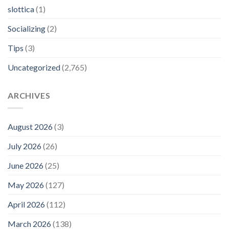
slottica
(1)
Socializing
(2)
Tips
(3)
Uncategorized
(2,765)
ARCHIVES
August 2026
(3)
July 2026
(26)
June 2026
(25)
May 2026
(127)
April 2026
(112)
March 2026
(138)