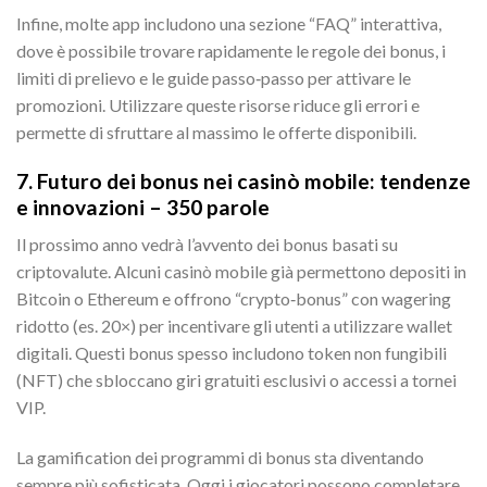
Infine, molte app includono una sezione “FAQ” interattiva,
dove è possibile trovare rapidamente le regole dei bonus, i
limiti di prelievo e le guide passo‑passo per attivare le
promozioni. Utilizzare queste risorse riduce gli errori e
permette di sfruttare al massimo le offerte disponibili.
7. Futuro dei bonus nei casinò mobile: tendenze
e innovazioni – 350 parole
Il prossimo anno vedrà l’avvento dei bonus basati su
criptovalute. Alcuni casinò mobile già permettono depositi in
Bitcoin o Ethereum e offrono “crypto‑bonus” con wagering
ridotto (es. 20×) per incentivare gli utenti a utilizzare wallet
digitali. Questi bonus spesso includono token non fungibili
(NFT) che sbloccano giri gratuiti esclusivi o accessi a tornei
VIP.
La gamification dei programmi di bonus sta diventando
sempre più sofisticata. Oggi i giocatori possono completare