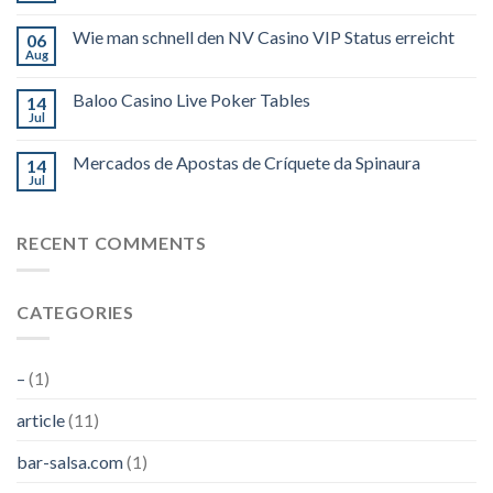
Wie man schnell den NV Casino VIP Status erreicht
06
Aug
Baloo Casino Live Poker Tables
14
Jul
Mercados de Apostas de Críquete da Spinaura
14
Jul
RECENT COMMENTS
CATEGORIES
–
(1)
article
(11)
bar-salsa.com
(1)