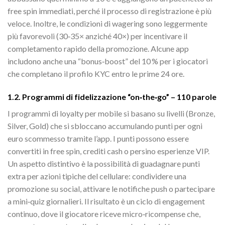
free spin immediati, perché il processo di registrazione è più
veloce. Inoltre, le condizioni di wagering sono leggermente
più favorevoli (30‑35× anziché 40×) per incentivare il
completamento rapido della promozione. Alcune app
includono anche una “bonus‑boost” del 10 % per i giocatori
che completano il profilo KYC entro le prime 24 ore.
1.2. Programmi di fidelizzazione “on‑the‑go” – 110 parole
I programmi di loyalty per mobile si basano su livelli (Bronze,
Silver, Gold) che si sbloccano accumulando punti per ogni
euro scommesso tramite l’app. I punti possono essere
convertiti in free spin, crediti cash o persino esperienze VIP.
Un aspetto distintivo è la possibilità di guadagnare punti
extra per azioni tipiche del cellulare: condividere una
promozione su social, attivare le notifiche push o partecipare
a mini‑quiz giornalieri. Il risultato è un ciclo di engagement
continuo, dove il giocatore riceve micro‑ricompense che,