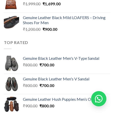
₹
1,999.00
₹
1,699.00
Genuine Leather Black Mild LOAFERS – Driving
Shoes For Men
₹
1,200.00
₹
900.00
TOP RATED
Genuine Black Leather Men's V-Type Sandal
₹
800.00
₹
700.00
Genuine Black Leather Men's V Sandal
₹
800.00
₹
700.00
Genuine Leather Hush Puppies Men’s Off Sandal
₹
900.00
₹
800.00