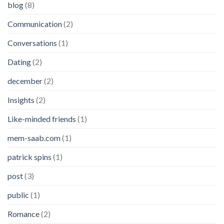
blog
(8)
Communication
(2)
Conversations
(1)
Dating
(2)
december
(2)
Insights
(2)
Like-minded friends
(1)
mem-saab.com
(1)
patrick spins
(1)
post
(3)
public
(1)
Romance
(2)