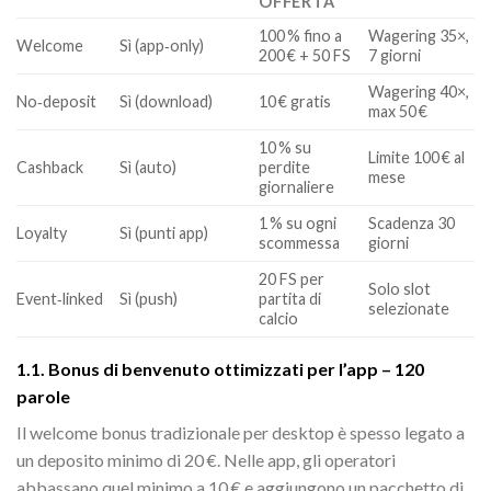
OFFERTA
100 % fino a
Wagering 35×,
Welcome
Sì (app‑only)
200 € + 50 FS
7 giorni
Wagering 40×,
No‑deposit
Sì (download)
10 € gratis
max 50 €
10 % su
Limite 100 € al
Cashback
Sì (auto)
perdite
mese
giornaliere
1 % su ogni
Scadenza 30
Loyalty
Sì (punti app)
scommessa
giorni
20 FS per
Solo slot
Event‑linked
Sì (push)
partita di
selezionate
calcio
1.1. Bonus di benvenuto ottimizzati per l’app – 120
parole
Il welcome bonus tradizionale per desktop è spesso legato a
un deposito minimo di 20 €. Nelle app, gli operatori
abbassano quel minimo a 10 € e aggiungono un pacchetto di