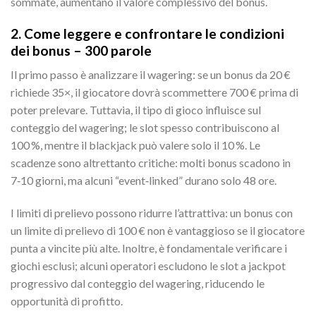
sommate, aumentano il valore complessivo del bonus.
2. Come leggere e confrontare le condizioni
dei bonus – 300 parole
Il primo passo è analizzare il wagering: se un bonus da 20 €
richiede 35×, il giocatore dovrà scommettere 700 € prima di
poter prelevare. Tuttavia, il tipo di gioco influisce sul
conteggio del wagering; le slot spesso contribuiscono al
100 %, mentre il blackjack può valere solo il 10 %. Le
scadenze sono altrettanto critiche: molti bonus scadono in
7‑10 giorni, ma alcuni “event‑linked” durano solo 48 ore.
I limiti di prelievo possono ridurre l’attrattiva: un bonus con
un limite di prelievo di 100 € non è vantaggioso se il giocatore
punta a vincite più alte. Inoltre, è fondamentale verificare i
giochi esclusi; alcuni operatori escludono le slot a jackpot
progressivo dal conteggio del wagering, riducendo le
opportunità di profitto.