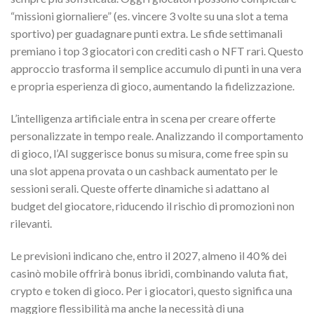
“missioni giornaliere” (es. vincere 3 volte su una slot a tema
sportivo) per guadagnare punti extra. Le sfide settimanali
premiano i top 3 giocatori con crediti cash o NFT rari. Questo
approccio trasforma il semplice accumulo di punti in una vera
e propria esperienza di gioco, aumentando la fidelizzazione.
L’intelligenza artificiale entra in scena per creare offerte
personalizzate in tempo reale. Analizzando il comportamento
di gioco, l’AI suggerisce bonus su misura, come free spin su
una slot appena provata o un cashback aumentato per le
sessioni serali. Queste offerte dinamiche si adattano al
budget del giocatore, riducendo il rischio di promozioni non
rilevanti.
Le previsioni indicano che, entro il 2027, almeno il 40 % dei
casinò mobile offrirà bonus ibridi, combinando valuta fiat,
crypto e token di gioco. Per i giocatori, questo significa una
maggiore flessibilità ma anche la necessità di una