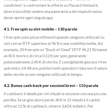
condizioni” e confrontare le offerte su Placard Network,
dove è possibile vedere una panoramica dei requisiti senza
dover aprire ogni singola app.
4.1. Free spin su slot mobile – 130 parole
I free spin sono più profittevoli quando vengono utilizzati su
slot con un RTP superiore al 96 % e una volatilità media. Ad
esempio, 20 free spin su “Book of Dead” (RTP 96,21 %) hanno
un ROI teorico di circa 0,12 € per spin, generando
potenzialmente 2,40 € di vincita. È consigliabile giocare i free
spin entro 24‑48 ore, poiché molti operatori riducono il valore
delle vincite se non vengono utilizzati in tempo.
4.2. Bonus cash‑back per sessioni brevi – 110 parole
Il cashback è ideale per chi chiude la sessione con una piccola
perdita. Se un giocatore perde 30 € in 15 minuti e il casinò
offre un 12 % di cashback, otterrà 3,60 € indietro. Per